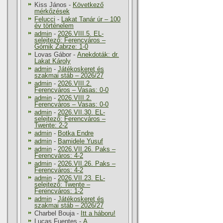
Kiss János
-
Következő
mérkőzések
Felucci
-
Lakat Tanár úr – 100
év történelem
admin
-
2026.VIII.5. EL-
selejtező: Ferencváros –
Górnik Zabrze: 1-0
Lovas Gábor
-
Anekdoták: dr.
Lakat Károly
admin
-
Játékoskeret és
szakmai stáb – 2026/27
admin
-
2026.VIII.2.
Ferencváros – Vasas: 0-0
admin
-
2026.VIII.2.
Ferencváros – Vasas: 0-0
admin
-
2026.VII.30. EL-
selejtező: Ferencváros –
Twente: 2-2
admin
-
Botka Endre
admin
-
Bamidele Yusuf
admin
-
2026.VII.26. Paks –
Ferencváros: 4-2
admin
-
2026.VII.26. Paks –
Ferencváros: 4-2
admin
-
2026.VII.23. EL-
selejtező: Twente –
Ferencváros: 1-2
admin
-
Játékoskeret és
szakmai stáb – 2026/27
Charbel Bouja
-
Itt a háboru!
Lucas Fuentes
-
A