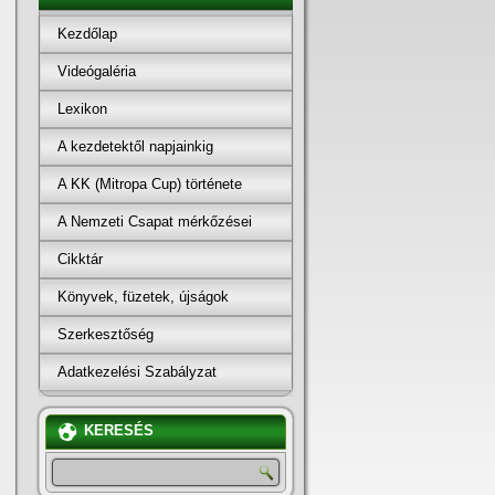
Kezdőlap
Videógaléria
Lexikon
A kezdetektől napjainkig
A KK (Mitropa Cup) története
A Nemzeti Csapat mérkőzései
Cikktár
Könyvek, füzetek, újságok
Szerkesztőség
Adatkezelési Szabályzat
KERESÉS