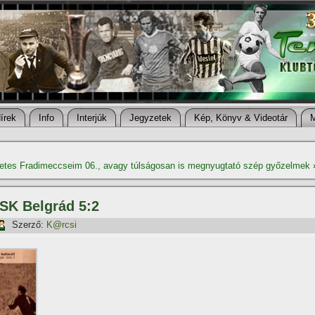
í­rek
Info
Interjúk
Jegyzetek
Kép, Könyv & Videotár
tes Fradimeccseim 06., avagy túlságosan is megnyugtató szép győzelmek
BSK Belgrád 5:2
Szerző:
K@rcsi