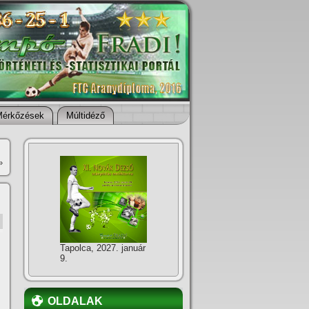
Mérkőzések
Múltidéző
»
Tapolca, 2027. január
9.
OLDALAK