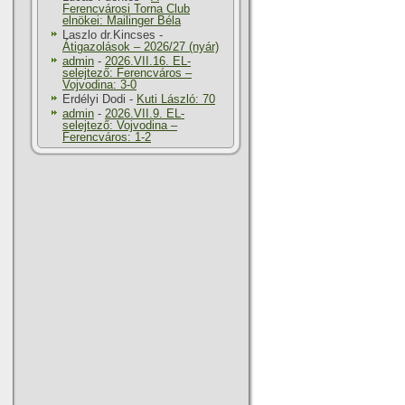
Ferencvárosi Torna Club
elnökei: Mailinger Béla
Laszlo dr.Kincses
-
Átigazolások – 2026/27 (nyár)
admin
-
2026.VII.16. EL-
selejtező: Ferencváros –
Vojvodina: 3-0
Erdélyi Dodi
-
Kuti László: 70
admin
-
2026.VII.9. EL-
selejtező: Vojvodina –
Ferencváros: 1-2