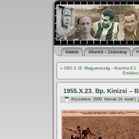
Adattár
Alberttól – Zsiborásig
H
«
1955.X.16. Magyarország – Ausztria 6:1
Emlékeze
1955.X.23. Bp. Kinizsi – 
Közzétéve:
2009. február 24. kedd
|