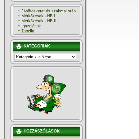
Játékoskeret és szakmai stáb
Mérkőzések - NB I
Mérkőzések - NB III
Igazolások
Tabella
KATEGÓRIÁK
KATEGÓRIÁK
HOZZÁSZÓLÁSOK