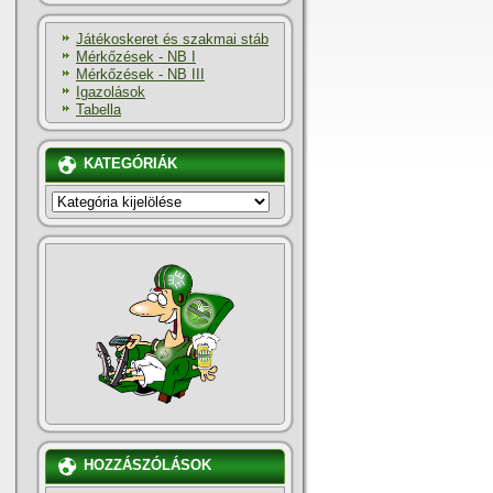
Játékoskeret és szakmai stáb
Mérkőzések - NB I
Mérkőzések - NB III
Igazolások
Tabella
KATEGÓRIÁK
KATEGÓRIÁK
HOZZÁSZÓLÁSOK