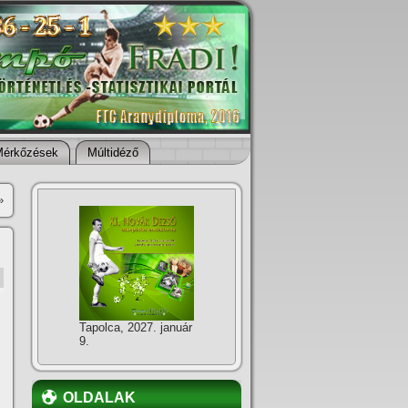
Mérkőzések
Múltidéző
»
Tapolca, 2027. január
9.
OLDALAK