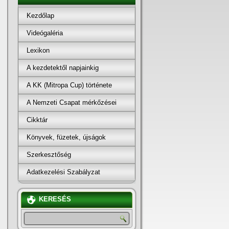
Kezdőlap
Videógaléria
Lexikon
A kezdetektől napjainkig
A KK (Mitropa Cup) története
A Nemzeti Csapat mérkőzései
Cikktár
Könyvek, füzetek, újságok
Szerkesztőség
Adatkezelési Szabályzat
KERESÉS