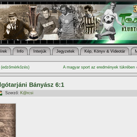
í­rek
Info
Interjúk
Jegyzetek
Kép, Könyv & Videotár
:2 (edzőmérkőzés)
A magyar sport az eredmények tükrében
algótarjáni Bányász 6:1
Szerző:
K@rcsi