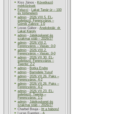
Kiss János
-
Következő
mérkőzések
Felucci
-
Lakat Tanár úr – 100
év történelem
admin
-
2026.VIII.5. EL-
selejtező: Ferencváros –
Górnik Zabrze: 1-0
Lovas Gábor
-
Anekdoták: dr.
Lakat Károly
admin
-
Játékoskeret és
szakmai stáb – 2026/27
admin
-
2026.VIII.2.
Ferencváros – Vasas: 0-0
admin
-
2026.VIII.2.
Ferencváros – Vasas: 0-0
admin
-
2026.VII.30. EL-
selejtező: Ferencváros –
Twente: 2-2
admin
-
Botka Endre
admin
-
Bamidele Yusuf
admin
-
2026.VII.26. Paks –
Ferencváros: 4-2
admin
-
2026.VII.26. Paks –
Ferencváros: 4-2
admin
-
2026.VII.23. EL-
selejtező: Twente –
Ferencváros: 1-2
admin
-
Játékoskeret és
szakmai stáb – 2026/27
Charbel Bouja
-
Itt a háboru!
Lucas Fuentes
-
A