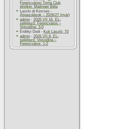
Ferencvárosi Torna Club
elnökei: Mailinger Béla
Laszlo dr.Kincses
-
Átigazolások – 2026/27 (nyár)
admin
-
2026.VII.16. EL-
selejtező: Ferencváros –
Vojvodina: 3-0
Erdélyi Dodi
-
Kuti László: 70
admin
-
2026.VII.9. EL-
selejtező: Vojvodina –
Ferencváros: 1-2