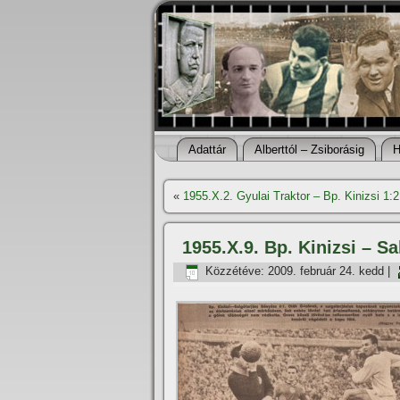
Adattár
Alberttól – Zsiborásig
H
«
1955.X.2. Gyulai Traktor – Bp. Kinizsi 1
1955.X.9. Bp. Kinizsi – S
Közzétéve:
2009. február 24. kedd
|