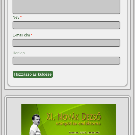
Név
*
E-mail cím
*
Honlap