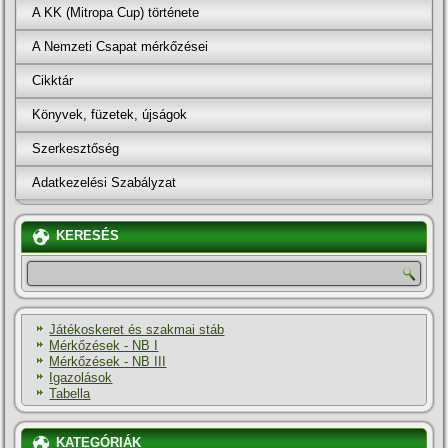
A KK (Mitropa Cup) története
A Nemzeti Csapat mérkőzései
Cikktár
Könyvek, füzetek, újságok
Szerkesztőség
Adatkezelési Szabályzat
KERESÉS
Játékoskeret és szakmai stáb
Mérkőzések - NB I
Mérkőzések - NB III
Igazolások
Tabella
KATEGÓRIÁK