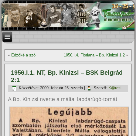
«
Edzőké a szó
1956.I.4. Floriana – Bp. Kinizsi 1:2
»
1956.I.1. NT, Bp. Kinizsi – BSK Belgrád
2:1
Közzétéve:
2009. február 25. szerda
|
Szerző:
K@rcsi
A Bp. Kinizsi nyerte a máltai labdarúgó-tornát