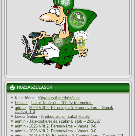
HOZZÁSZÓLÁSOK
Kiss János
-
Következő mérkőzések
Felucci
-
Lakat Tanár úr – 100 év történelem
admin
-
2026.VIII.5. EL-selejtező: Ferencváros – Górnik
Zabrze: 1-0
Lovas Gábor
-
Anekdoták: dr. Lakat Károly
admin
-
Játékoskeret és szakmai stáb – 2026/27
admin
-
2026.VIII.2. Ferencváros – Vasas: 0-0
admin
-
2026.VIII.2. Ferencváros – Vasas: 0-0
admin
-
2026.VII.30. EL-selejtező: Ferencváros – Twente: 2-2