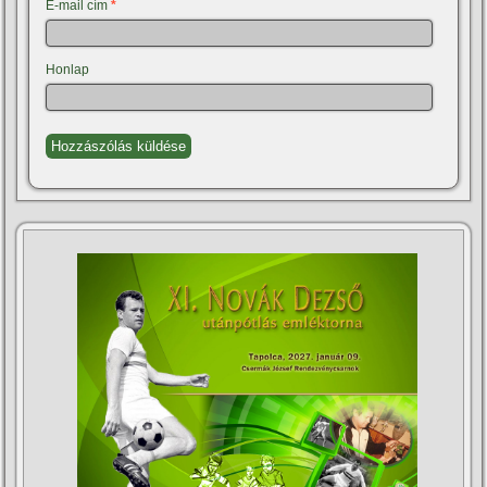
E-mail cím
*
Honlap