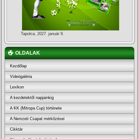
Tapolca, 2027. január 9.
OLDALAK
Kezdőlap
Videógaléria
Lexikon
A kezdetektől napjainkig
A KK (Mitropa Cup) története
A Nemzeti Csapat mérkőzései
Cikktár