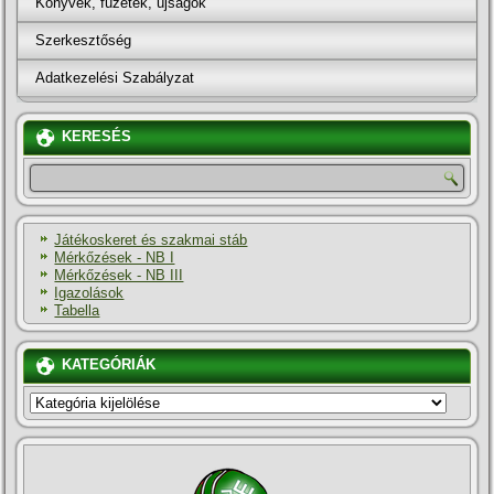
Könyvek, füzetek, újságok
Szerkesztőség
Adatkezelési Szabályzat
KERESÉS
Játékoskeret és szakmai stáb
Mérkőzések - NB I
Mérkőzések - NB III
Igazolások
Tabella
KATEGÓRIÁK
KATEGÓRIÁK