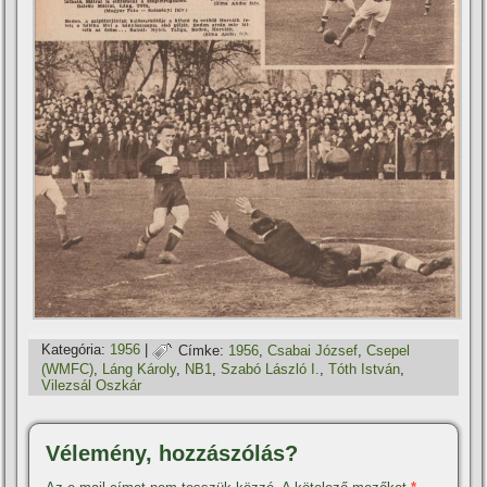
Kategória:
1956
|
Címke:
1956
,
Csabai József
,
Csepel
(WMFC)
,
Láng Károly
,
NB1
,
Szabó László I.
,
Tóth István
,
Vilezsál Oszkár
Vélemény, hozzászólás?