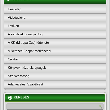
Kezdőlap
Videógaléria
Lexikon
A kezdetektől napjainkig
A KK (Mitropa Cup) története
A Nemzeti Csapat mérkőzései
Cikktár
Könyvek, füzetek, újságok
Szerkesztőség
Adatkezelési Szabályzat
KERESÉS