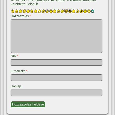
Az e-mail címet nem tesszük közzé.
A kötelező mezőket
*
karakterrel jelöltük
Hozzászólás
*
Név
*
E-mail cím
*
Honlap