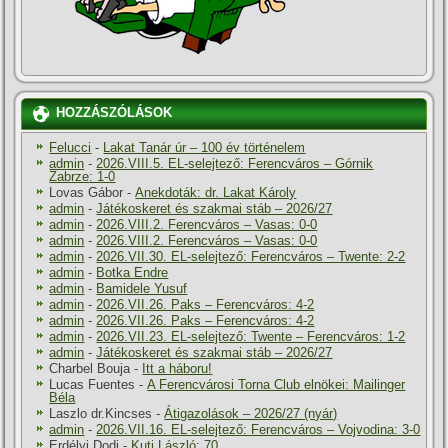
HOZZÁSZÓLÁSOK
Felucci
-
Lakat Tanár úr – 100 év történelem
admin
-
2026.VIII.5. EL-selejtező: Ferencváros – Górnik
Zabrze: 1-0
Lovas Gábor
-
Anekdoták: dr. Lakat Károly
admin
-
Játékoskeret és szakmai stáb – 2026/27
admin
-
2026.VIII.2. Ferencváros – Vasas: 0-0
admin
-
2026.VIII.2. Ferencváros – Vasas: 0-0
admin
-
2026.VII.30. EL-selejtező: Ferencváros – Twente: 2-2
admin
-
Botka Endre
admin
-
Bamidele Yusuf
admin
-
2026.VII.26. Paks – Ferencváros: 4-2
admin
-
2026.VII.26. Paks – Ferencváros: 4-2
admin
-
2026.VII.23. EL-selejtező: Twente – Ferencváros: 1-2
admin
-
Játékoskeret és szakmai stáb – 2026/27
Charbel Bouja
-
Itt a háboru!
Lucas Fuentes
-
A Ferencvárosi Torna Club elnökei: Mailinger
Béla
Laszlo dr.Kincses
-
Átigazolások – 2026/27 (nyár)
admin
-
2026.VII.16. EL-selejtező: Ferencváros – Vojvodina: 3-0
Erdélyi Dodi
-
Kuti László: 70