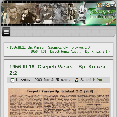
«
1956.III.11. Bp. Kinizsi – Szombathelyi Törekvés 1:0
1956.III.31. Húsvéti torna, Austria – Bp. Kinizsi 2:1
»
1956.III.18. Csepeli Vasas – Bp. Kinizsi
2:2
Közzétéve:
2009. február 25. szerda
|
Szerző:
K@rcsi