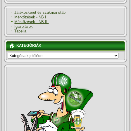
Játékoskeret és szakmai stáb
Mérkőzések - NB I
Mérkőzések - NB III
Igazolások
Tabella
KATEGÓRIÁK
KATEGÓRIÁK