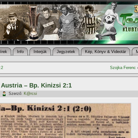
í­rek
Info
Interjúk
Jegyzetek
Kép, Könyv & Videotár
:2
Szojka Ferenc
 Austria – Bp. Kinizsi 2:1
|
Szerző:
K@rcsi