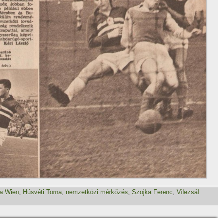
ia Wien
,
Húsvéti Torna
,
nemzetközi mérkőzés
,
Szojka Ferenc
,
Vilezsál