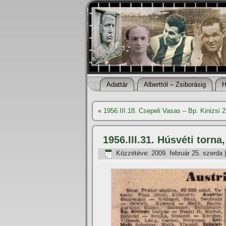
Adattár
Alberttól – Zsiborásig
H
«
1956.III.18. Csepeli Vasas – Bp. Kinizsi 2
1956.III.31. Húsvéti torna,
Közzétéve:
2009. február 25. szerda