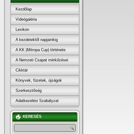
Kezdőlap
Videógaléria
Lexikon
A kezdetektől napjainkig
A KK (Mitropa Cup) története
A Nemzeti Csapat mérkőzései
Cikktár
Könyvek, füzetek, újságok
Szerkesztőség
Adatkezelési Szabályzat
KERESÉS