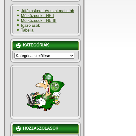
Játékoskeret és szakmai stáb
Mérkőzések - NB I
Mérkőzések - NB III
Igazolások
Tabella
KATEGÓRIÁK
KATEGÓRIÁK
HOZZÁSZÓLÁSOK