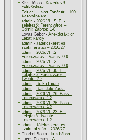
Kiss János
-
Következő
mérkőzések
Felucci
-
Lakat Tanár úr – 100
év történelem
admin
-
2026.VIII.5. EL-
selejtező: Ferencváros –
Górnik Zabrze: 1-0
Lovas Gábor
-
Anekdoták: dr.
Lakat Károly
admin
-
Játékoskeret és
szakmai stáb – 2026/27
admin
-
2026.VIII.2.
Ferencváros – Vasas: 0-0
admin
-
2026.VIII.2.
Ferencváros – Vasas: 0-0
admin
-
2026.VII.30. EL-
selejtező: Ferencváros –
Twente: 2-2
admin
-
Botka Endre
admin
-
Bamidele Yusuf
admin
-
2026.VII.26. Paks –
Ferencváros: 4-2
admin
-
2026.VII.26. Paks –
Ferencváros: 4-2
admin
-
2026.VII.23. EL-
selejtező: Twente –
Ferencváros: 1-2
admin
-
Játékoskeret és
szakmai stáb – 2026/27
Charbel Bouja
-
Itt a háboru!
Lucas Fuentes
-
A