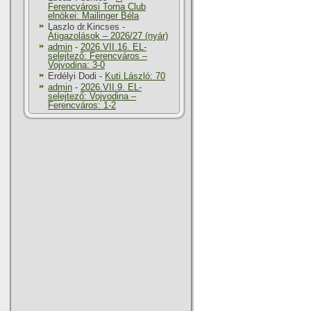
Ferencvárosi Torna Club
elnökei: Mailinger Béla
Laszlo dr.Kincses
-
Átigazolások – 2026/27 (nyár)
admin
-
2026.VII.16. EL-
selejtező: Ferencváros –
Vojvodina: 3-0
Erdélyi Dodi
-
Kuti László: 70
admin
-
2026.VII.9. EL-
selejtező: Vojvodina –
Ferencváros: 1-2