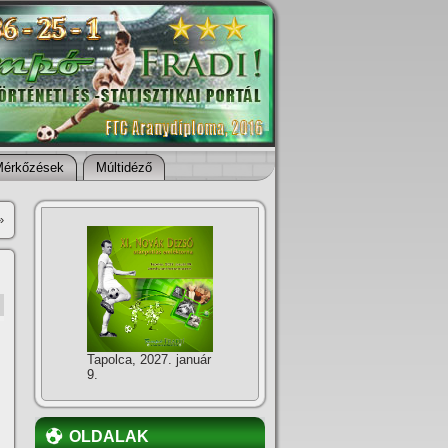
Mérkőzések
Múltidéző
»
Tapolca, 2027. január
9.
OLDALAK