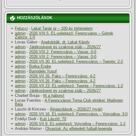
HOZZÁSZÓLÁSOK
Felucci
-
Lakat Tanár úr – 100 év történelem
admin
-
2026.VIII.5. EL-selejtező: Ferencváros – Górnik
Zabrze: 1-0
Lovas Gábor
-
Anekdoták: dr. Lakat Károly
admin
-
Játékoskeret és szakmai stáb – 2026/27
admin
-
2026.VIII.2. Ferencváros – Vasas: 0-0
admin
-
2026.VIII.2. Ferencváros – Vasas: 0-0
admin
-
2026.VII.30. EL-selejtező: Ferencváros – Twente: 2-2
admin
-
Botka Endre
admin
-
Bamidele Yusuf
admin
-
2026.VII.26. Paks – Ferencváros: 4-2
admin
-
2026.VII.26. Paks – Ferencváros: 4-2
admin
-
2026.VII.23. EL-selejtező: Twente – Ferencváros: 1-2
admin
-
Játékoskeret és szakmai stáb – 2026/27
Charbel Bouja
-
Itt a háboru!
Lucas Fuentes
-
A Ferencvárosi Torna Club elnökei: Mailinger
Béla
Laszlo dr.Kincses
-
Átigazolások – 2026/27 (nyár)
admin
-
2026.VII.16. EL-selejtező: Ferencváros – Vojvodina: 3-0
Erdélyi Dodi
-
Kuti László: 70
admin
-
2026.VII.9. EL-selejtező: Vojvodina – Ferencváros: 1-2
Andrási Márton
-
Olvastuk: Az elfeledett futball-legenda