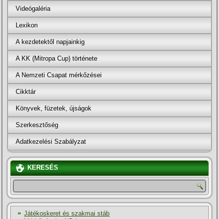
Videógaléria
Lexikon
A kezdetektől napjainkig
A KK (Mitropa Cup) története
A Nemzeti Csapat mérkőzései
Cikktár
Könyvek, füzetek, újságok
Szerkesztőség
Adatkezelési Szabályzat
KERESÉS
Játékoskeret és szakmai stáb