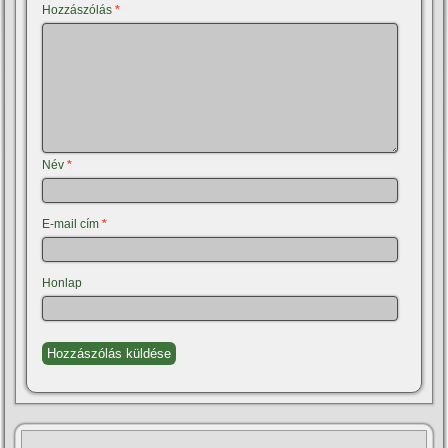
Hozzászólás
*
Név
*
E-mail cím
*
Honlap