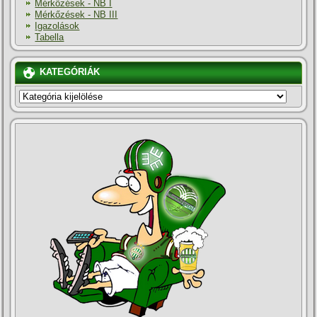
Mérkőzések - NB I
Mérkőzések - NB III
Igazolások
Tabella
KATEGÓRIÁK
KATEGÓRIÁK