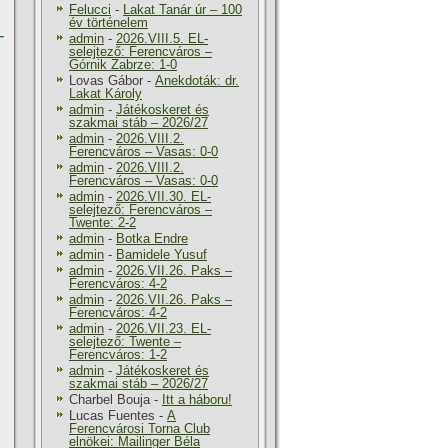
Felucci
-
Lakat Tanár úr – 100
év történelem
–
admin
-
2026.VIII.5. EL-
selejtező: Ferencváros –
Górnik Zabrze: 1-0
Lovas Gábor
-
Anekdoták: dr.
Lakat Károly
admin
-
Játékoskeret és
szakmai stáb – 2026/27
admin
-
2026.VIII.2.
Ferencváros – Vasas: 0-0
admin
-
2026.VIII.2.
Ferencváros – Vasas: 0-0
admin
-
2026.VII.30. EL-
selejtező: Ferencváros –
Twente: 2-2
admin
-
Botka Endre
admin
-
Bamidele Yusuf
admin
-
2026.VII.26. Paks –
Ferencváros: 4-2
admin
-
2026.VII.26. Paks –
Ferencváros: 4-2
admin
-
2026.VII.23. EL-
selejtező: Twente –
Ferencváros: 1-2
admin
-
Játékoskeret és
szakmai stáb – 2026/27
Charbel Bouja
-
Itt a háboru!
Lucas Fuentes
-
A
Ferencvárosi Torna Club
elnökei: Mailinger Béla