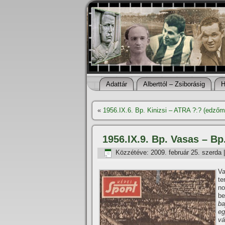
Adattár
Alberttól – Zsiborásig
H
«
1956.IX.6. Bp. Kinizsi – ATRA ?:? (edző
1956.IX.9. Bp. Vasas – Bp.
Közzétéve:
2009. február 25. szerda
Va
te
no
be
ba
eg
vá