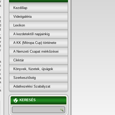
r
a
Kezdőlap
Videógaléria
m
t
Lexikon
d
t
,
A kezdetektől napjainkig
a
r
A KK (Mitropa Cup) története
t
y
A Nemzeti Csapat mérkőzései
Cikktár
a
z
Könyvek, füzetek, újságok
y
k
Szerkesztőség
a
a
.
Adatkezelési Szabályzat
a
KERESÉS