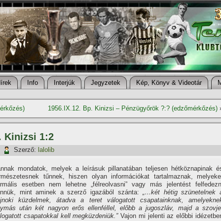
í­rek
Info
Interjúk
Jegyzetek
Kép, Könyv & Videotár
mérkőzés)
1956.IX.12. Bp. Kinizsi – Pénzügyőrök ?:? (edzőmérkőzés)
 Kinizsi 1:2
|
Szerző:
lalolib
nnak mondatok, melyek a leí­rásuk pillanatában teljesen hétköznapinak é
rmészetesnek tűnnek, hiszen olyan információkat tartalmaznak, melyeke
rmális esetben nem lehetne „félreolvasni” vagy más jelentést felfedezn
nnük, mint aminek a szerző igazából szánta:
„…két hétig szünetelnek 
jnoki küzdelmek, átadva a teret válogatott csapatainknak, amelyekne
ymás után két nagyon erős ellenféllel, előbb a jugoszláv, majd a szovje
logatott csapatokkal kell megküzdeniük.”
Vajon mi jelenti az előbbi idézetbe