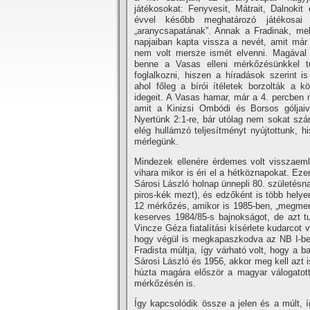
játékosokat: Fenyvesit, Mátrait, Dalnokit
évvel később meghatározó játékosai 
„aranycsapatának”. Annak a Fradinak, mel
napjaiban kapta vissza a nevét, amit már
nem volt mersze ismét elvenni. Magával 
benne a Vasas elleni mérkőzésünkkel 
foglalkozni, hiszen a hí­radások szerint 
ahol főleg a bí­rói í­téletek borzolták a
idegeit. A Vasas hamar, már a 4. percben 
amit a Kinizsi Ombódi és Borsos góljaival
Nyertünk 2:1-re, bár utólag nem sokat szám
elég hullámzó teljesí­tményt nyújtottunk, 
mérlegünk.
Mindezek ellenére érdemes volt visszaem
vihara mikor is éri el a hétköznapokat. Ez
Sárosi László holnap ünnepli 80. születésna
piros-kék mezt), és edzőként is több hely
12 mérkőzés, amikor is 1985-ben, „megmentő
keserves 1984/85-s bajnokságot, de azt t
Vincze Géza fiatalí­tási kí­sérlete kudarco
hogy végül is megkapaszkodva az NB I-ben
Fradista múltja, í­gy várható volt, hogy a
Sárosi László és 1956, akkor meg kell azt i
húzta magára először a magyar válogatot
mérkőzésén is.
Így kapcsolódik össze a jelen és a múlt, í