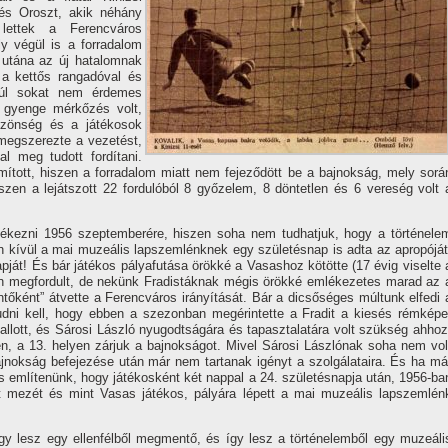
 és Oroszt, akik néhány
lettek a Ferencváros
y végül is a forradalom
 utána az új hatalomnak
a kettős rangadóval és
túl sokat nem érdemes
is gyenge mérkőzés volt,
 közönség és a játékosok
megszerezte a vezetést,
 meg tudott fordí­tani.
í­tott, hiszen a forradalom miatt nem fejeződött be a bajnokság, mely sorá
hiszen a lejátszott 22 fordulóból 8 győzelem, 8 döntetlen és 6 vereség volt 
lékezni 1956 szeptemberére, hiszen soha nem tudhatjuk, hogy a történele
en kí­vül a mai muzeális lapszemlénknek egy születésnap is adta az apropóját
pját! És bár játékos pályafutása örökké a Vasashoz kötötte (17 évig viselte 
en megfordult, de nekünk Fradistáknak mégis örökké emlékezetes marad az 
ként” átvette a Ferencváros irányí­tását. Bár a dicsőséges múltunk elfedi 
udni kell, hogy ebben a szezonban megérintette a Fradit a kiesés rémképe
t vallott, és Sárosi László nyugodtságára és tapasztalatára volt szükség ahhoz
, a 13. helyen zárjuk a bajnokságot. Mivel Sárosi Lászlónak soha nem vol
 bajnokság befejezése után már nem tartanak igényt a szolgálataira. És ha má
s emlí­tenünk, hogy játékosként két nappal a 24. születésnapja után, 1956-ba
t mezét és mint Vasas játékos, pályára lépett a mai muzeális lapszemlén
­gy lesz egy ellenfélből megmentő, és í­gy lesz a történelemből egy muzeáli