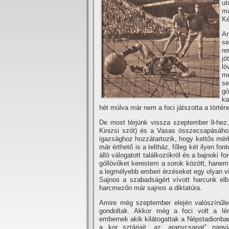
ut
má
Ké
Am
se
re
jö
lö
me
se
gó
ka
hét múlva már nem a foci játszotta a történ
De most térjünk vissza szeptember 9-hez, 
Kinizsi szót) és a Vasas összecsapásához
igazsághoz hozzátartozik, hogy kettős mérkő
már érthető is a teltház, főleg két ilyen fo
álló válogatott találkozókról és a bajnoki f
góllövőket kerestem a sorok között, hanem
a legmélyebb emberi érzéseket egy olyan vih
Sajnos a szabadságért ví­vott harcunk elb
harcmezőn már sajnos a diktatúra.
Amire még szeptember elején valószí­nű
gondoltak. Akkor még a foci volt a l
embernek akik kilátogattak a Népstadionba
a kor sztárjait, az „aranycsapat” nagyj