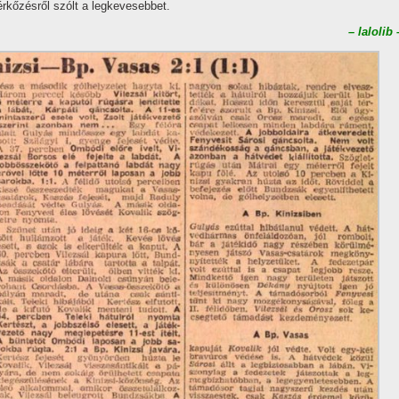
rkőzésről szólt a legkevesebbet.
– lalolib 