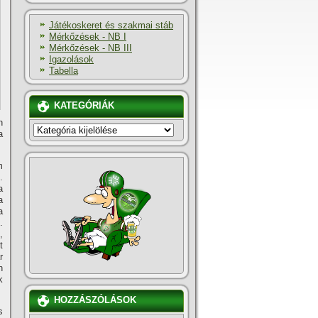
Játékoskeret és szakmai stáb
Mérkőzések - NB I
Mérkőzések - NB III
Igazolások
Tabella
KATEGÓRIÁK
n
KATEGÓRIÁK
a
m
.
a
a
a
.
,
t
r
n
k
HOZZÁSZÓLÁSOK
s