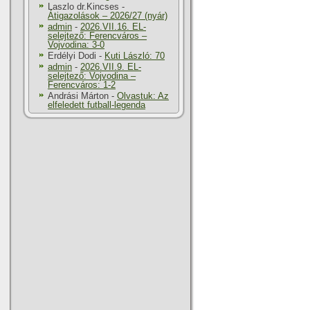
Laszlo dr.Kincses
-
Átigazolások – 2026/27 (nyár)
admin
-
2026.VII.16. EL-
selejtező: Ferencváros –
Vojvodina: 3-0
Erdélyi Dodi
-
Kuti László: 70
admin
-
2026.VII.9. EL-
selejtező: Vojvodina –
Ferencváros: 1-2
Andrási Márton
-
Olvastuk: Az
elfeledett futball-legenda