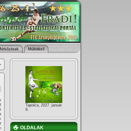
Mérkőzések
Múltidéző
»
s
t
Tapolca, 2027. január
i
9.
a
k
t
OLDALAK
n