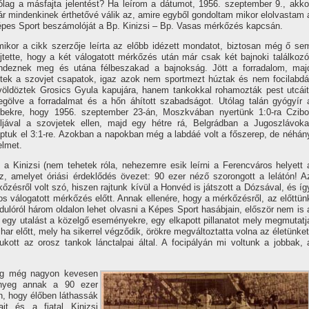
ólag a másfajta jelentést? Ha leí­rom a dátumot, 1956. szeptember 9., akko
r mindenkinek érthetővé válik az, amire egyből gondoltam mikor elolvastam 
pes Sport beszámolóját a Bp. Kinizsi – Bp. Vasas mérkőzés kapcsán.
ikor a cikk szerzője leí­rta az előbb idézett mondatot, biztosan még ő se
jtette, hogy a két válogatott mérkőzés után már csak két bajnoki találkozó
ndeznek meg és utána félbeszakad a bajnokság. Jött a forradalom, maj
ttek a szovjet csapatok, igaz azok nem sportmezt húztak és nem focilabdá
völdöztek Grosics Gyula kapujára, hanem tankokkal rohamozták pest utcáit
gölve a forradalmat és a hőn áhí­tott szabadságot. Utólag talán gyógyí­r 
bekre, hogy 1956. szeptember 23-án, Moszkvában nyertünk 1:0-ra Czibo
ljával a szovjetek ellen, majd egy hétre rá, Belgrádban a Jugoszlávoka
ptuk el 3:1-re. Azokban a napokban még a labdáé volt a főszerep, de néhán
elmet.
a Kinizsi (nem tehetek róla, nehezemre esik leí­rni a Ferencváros helyett 
, amelyet óriási érdeklődés övezet: 90 ezer néző szorongott a lelátón! A
zésről volt szó, hiszen rajtunk kí­vül a Honvéd is játszott a Dózsával, és í­g
ntos válogatott mérkőzés előtt. Annak ellenére, hogy a mérkőzésről, az előttün
ordulóról három oldalon lehet olvasni a Képes Sport hasábjain, először nem is 
 egy utalást a közelgő eseményekre, egy elkapott pillanatot mely megmutatj
ar előtt, mely ha sikerrel végződik, örökre megváltoztatta volna az életünket
ukott az orosz tankok lánctalpai által. A focipályán mi voltunk a jobbak, 
leg még nagyon kevesen
ényeg annak a 90 ezer
n, hogy élőben láthassák
ait és a fiatal Kinizsi