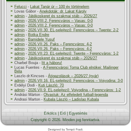
Felucci
-
Lakat Tanár úr – 100 év történelem
Lovas Gábor
-
Anekdoták: dr. Lakat Károly
admin
-
Játékoskeret és szakmai stáb – 2026/27
admin
-
2026.VIII.2. Ferencváros – Vasas: 0-0
admin
-
2026.VIII.2. Ferencváros – Vasas: 0-0
admin
-
2026.VII.30. EL-selejtező: Ferencváros – Twente: 2-2
admin
-
Botka Endre
admin
-
Bamidele Yusuf
admin
-
2026.VII.26. Paks – Ferencváros: 4-2
admin
-
2026.VII.26. Paks – Ferencváros: 4-2
admin
-
2026.VII.23. EL-selejtező: Twente – Ferencváros: 1-2
admin
-
Játékoskeret és szakmai stáb – 2026/27
Charbel Bouja
-
Itt a háboru!
Lucas Fuentes
-
A Ferencvárosi Torna Club elnökei: Mailinger
Béla
Laszlo dr.Kincses
-
Átigazolások – 2026/27 (nyár)
admin
-
2026.VII.16. EL-selejtező: Ferencváros – Vojvodina: 3-0
Erdélyi Dodi
-
Kuti László: 70
admin
-
2026.VII.9. EL-selejtező: Vojvodina – Ferencváros: 1-2
Andrási Márton
-
Olvastuk: Az elfeledett futball-legenda
Andrasi Marton
-
Kubala László – Ladislao Kubala
Erkölcs
|
Erő
|
Egyetértés
Copyright © 2026. Minden jog fenntartva.
Designed by Tempó Fradi.