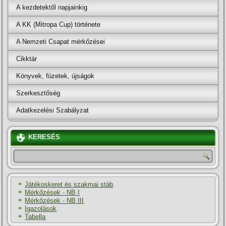
A kezdetektől napjainkig
A KK (Mitropa Cup) története
A Nemzeti Csapat mérkőzései
Cikktár
Könyvek, füzetek, újságok
Szerkesztőség
Adatkezelési Szabályzat
KERESÉS
Játékoskeret és szakmai stáb
Mérkőzések - NB I
Mérkőzések - NB III
Igazolások
Tabella