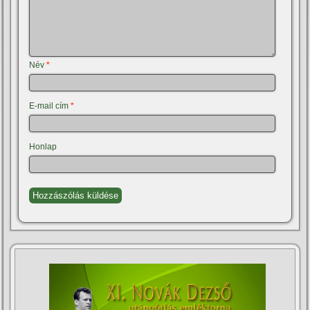
Név
*
E-mail cím
*
Honlap