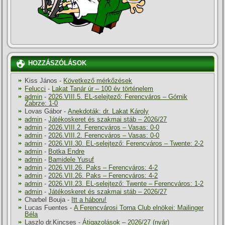
HOZZÁSZÓLÁSOK
Kiss János
-
Következő mérkőzések
Felucci
-
Lakat Tanár úr – 100 év történelem
admin
-
2026.VIII.5. EL-selejtező: Ferencváros – Górnik
Zabrze: 1-0
Lovas Gábor
-
Anekdoták: dr. Lakat Károly
admin
-
Játékoskeret és szakmai stáb – 2026/27
admin
-
2026.VIII.2. Ferencváros – Vasas: 0-0
admin
-
2026.VIII.2. Ferencváros – Vasas: 0-0
admin
-
2026.VII.30. EL-selejtező: Ferencváros – Twente: 2-2
admin
-
Botka Endre
admin
-
Bamidele Yusuf
admin
-
2026.VII.26. Paks – Ferencváros: 4-2
admin
-
2026.VII.26. Paks – Ferencváros: 4-2
admin
-
2026.VII.23. EL-selejtező: Twente – Ferencváros: 1-2
admin
-
Játékoskeret és szakmai stáb – 2026/27
Charbel Bouja
-
Itt a háboru!
Lucas Fuentes
-
A Ferencvárosi Torna Club elnökei: Mailinger
Béla
Laszlo dr.Kincses
-
Átigazolások – 2026/27 (nyár)