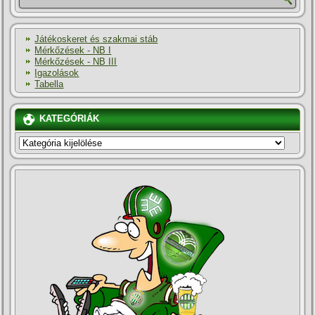
Játékoskeret és szakmai stáb
Mérkőzések - NB I
Mérkőzések - NB III
Igazolások
Tabella
KATEGÓRIÁK
KATEGÓRIÁK