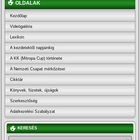
OLDALAK
Kezdőlap
Videógaléria
Lexikon
A kezdetektől napjainkig
A KK (Mitropa Cup) története
A Nemzeti Csapat mérkőzései
Cikktár
Könyvek, füzetek, újságok
Szerkesztőség
Adatkezelési Szabályzat
KERESÉS