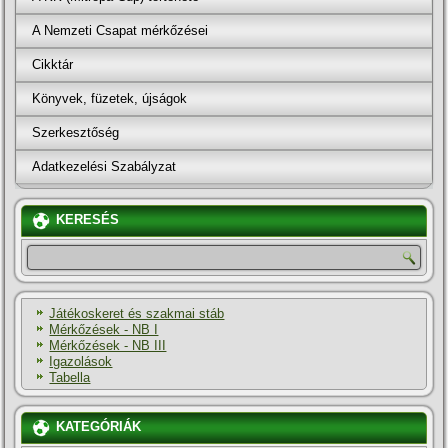
A Nemzeti Csapat mérkőzései
Cikktár
Könyvek, füzetek, újságok
Szerkesztőség
Adatkezelési Szabályzat
KERESÉS
Játékoskeret és szakmai stáb
Mérkőzések - NB I
Mérkőzések - NB III
Igazolások
Tabella
KATEGÓRIÁK