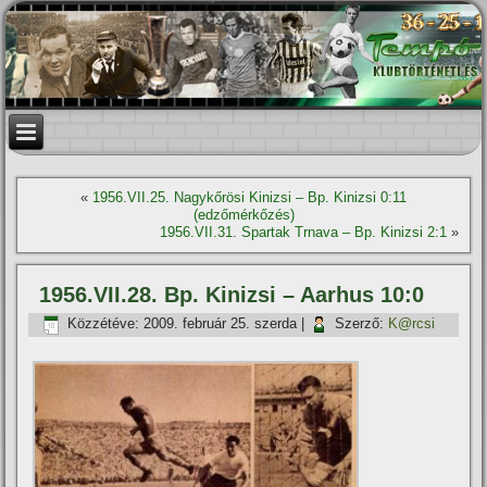
«
1956.VII.25. Nagykőrösi Kinizsi – Bp. Kinizsi 0:11
(edzőmérkőzés)
1956.VII.31. Spartak Trnava – Bp. Kinizsi 2:1
»
1956.VII.28. Bp. Kinizsi – Aarhus 10:0
Közzétéve:
2009. február 25. szerda
|
Szerző:
K@rcsi