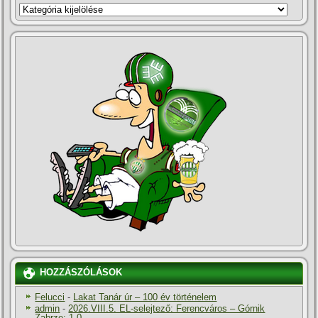
KATEGÓRIÁK
HOZZÁSZÓLÁSOK
Felucci
-
Lakat Tanár úr – 100 év történelem
admin
-
2026.VIII.5. EL-selejtező: Ferencváros – Górnik
Zabrze: 1-0