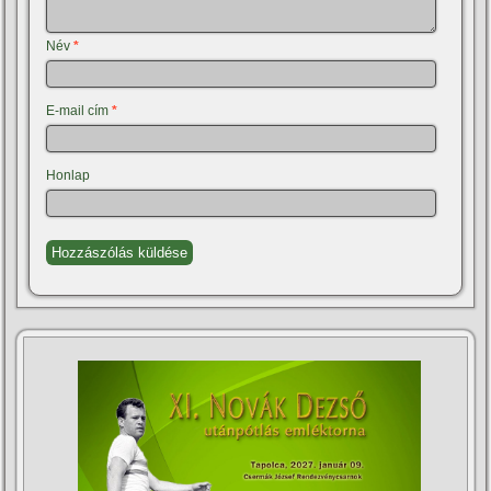
Név
*
E-mail cím
*
Honlap