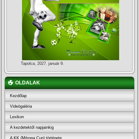
Tapolca, 2027. január 9.
OLDALAK
Kezdőlap
Videógaléria
Lexikon
A kezdetektől napjainkig
A KK (Mitropa Cup) története