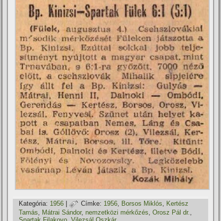
Kategória:
1956
|
Címke:
1956
,
Borsos Miklós
,
Kertész
Tamás
,
Mátrai Sándor
,
nemzetközi mérkőzés
,
Orosz Pál dr.
,
Spartak Filakovo
,
Vilezsál Oszkár