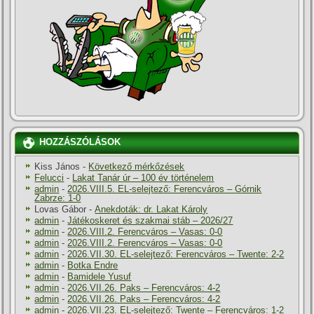
HOZZÁSZÓLÁSOK
Kiss János
-
Következő mérkőzések
Felucci
-
Lakat Tanár úr – 100 év történelem
admin
-
2026.VIII.5. EL-selejtező: Ferencváros – Górnik
Zabrze: 1-0
Lovas Gábor
-
Anekdoták: dr. Lakat Károly
admin
-
Játékoskeret és szakmai stáb – 2026/27
admin
-
2026.VIII.2. Ferencváros – Vasas: 0-0
admin
-
2026.VIII.2. Ferencváros – Vasas: 0-0
admin
-
2026.VII.30. EL-selejtező: Ferencváros – Twente: 2-2
admin
-
Botka Endre
admin
-
Bamidele Yusuf
admin
-
2026.VII.26. Paks – Ferencváros: 4-2
admin
-
2026.VII.26. Paks – Ferencváros: 4-2
admin
-
2026.VII.23. EL-selejtező: Twente – Ferencváros: 1-2