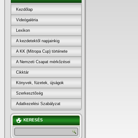
Kezdőlap
Videógaléria
Lexikon
A kezdetektől napjainkig
A KK (Mitropa Cup) története
A Nemzeti Csapat mérkőzései
Cikktár
Könyvek, füzetek, újságok
Szerkesztőség
Adatkezelési Szabályzat
KERESÉS