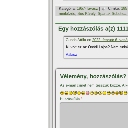
Kategória:
1957-Tavasz
|
Címke:
195
mérkőzés
,
Sós Károly
,
Spartak Subotica
Egy hozzászólás a(z) 11
Gunda Attila on
2022. február 6. vasá
Ki volt ez az Onódi Lajos? Nem tudo
Válasz
Vélemény, hozzászólás?
Az e-mail címet nem tesszük közzé.
A k
Hozzászólás
*