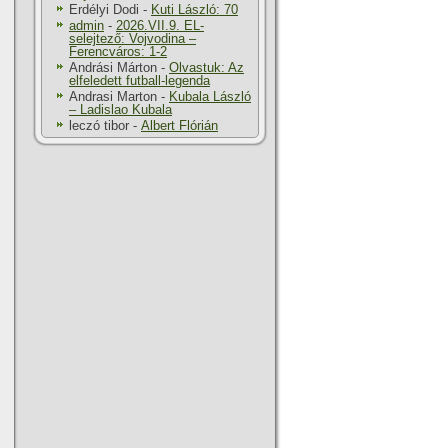
Erdélyi Dodi
-
Kuti László: 70
admin
-
2026.VII.9. EL-
selejtező: Vojvodina –
Ferencváros: 1-2
Andrási Márton
-
Olvastuk: Az
elfeledett futball-legenda
Andrasi Marton
-
Kubala László
– Ladislao Kubala
leczó tibor
-
Albert Flórián