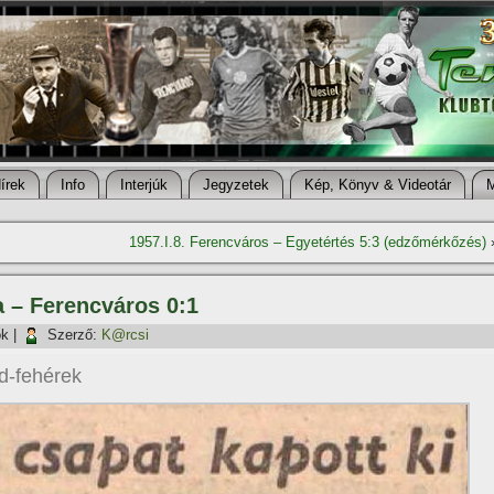
í­rek
Info
Interjúk
Jegyzetek
Kép, Könyv & Videotár
1957.I.8. Ferencváros – Egyetértés 5:3 (edzőmérkőzés)
a – Ferencváros 0:1
ök
|
Szerző:
K@rcsi
ld-fehérek