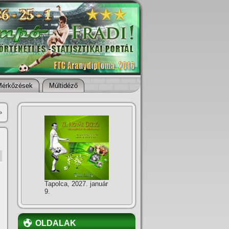
Mérkőzések
Múltidéző
»
Tapolca, 2027. január
9.
OLDALAK