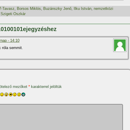
7-Tavasz
,
Borsos Miklós
,
Buzánszky Jenő
,
Ilku István
,
nemzetközi
,
Szigeti Oszkár
110100101ejegyzéshez
rnap - 14:10
k róla semmit.
ötelező mezőket
*
karakterrel jelöltük