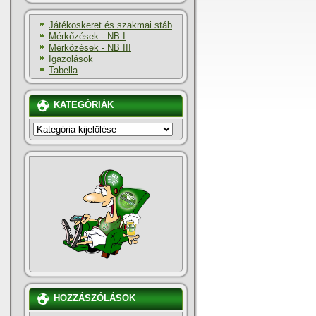
Játékoskeret és szakmai stáb
Mérkőzések - NB I
Mérkőzések - NB III
Igazolások
Tabella
KATEGÓRIÁK
KATEGÓRIÁK
HOZZÁSZÓLÁSOK