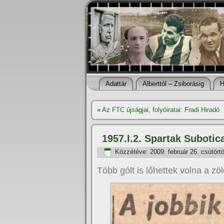
Adattár
Alberttól – Zsiborásig
H
«
Az FTC újságjai, folyóiratai: Fradi Hiradó
1957.I.2. Spartak Subotic
Közzétéve:
2009. február 26. csütört
Több gólt is lőhettek volna a zö