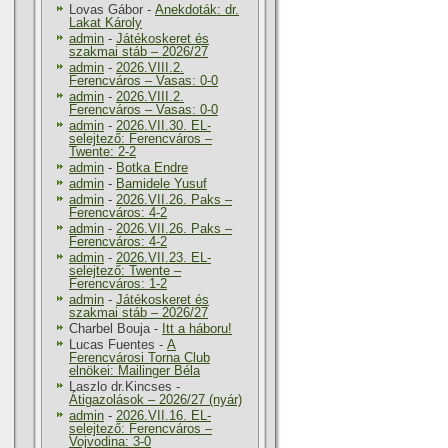
Lovas Gábor
-
Anekdoták: dr.
Lakat Károly
admin
-
Játékoskeret és
szakmai stáb – 2026/27
admin
-
2026.VIII.2.
Ferencváros – Vasas: 0-0
admin
-
2026.VIII.2.
Ferencváros – Vasas: 0-0
admin
-
2026.VII.30. EL-
selejtező: Ferencváros –
Twente: 2-2
admin
-
Botka Endre
admin
-
Bamidele Yusuf
admin
-
2026.VII.26. Paks –
Ferencváros: 4-2
admin
-
2026.VII.26. Paks –
Ferencváros: 4-2
admin
-
2026.VII.23. EL-
selejtező: Twente –
Ferencváros: 1-2
admin
-
Játékoskeret és
szakmai stáb – 2026/27
Charbel Bouja
-
Itt a háboru!
Lucas Fuentes
-
A
Ferencvárosi Torna Club
elnökei: Mailinger Béla
Laszlo dr.Kincses
-
Átigazolások – 2026/27 (nyár)
admin
-
2026.VII.16. EL-
selejtező: Ferencváros –
Vojvodina: 3-0