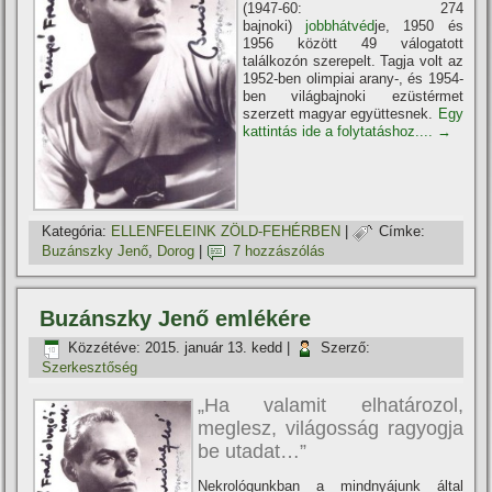
(1947-60: 274
bajnoki)
jobbhátvéd
je, 1950 és
1956 között 49 válogatott
találkozón szerepelt. Tagja volt az
1952-ben olimpiai arany-, és 1954-
ben világbajnoki ezüstérmet
szerzett magyar együttesnek.
Egy
kattintás ide a folytatáshoz....
→
Kategória:
ELLENFELEINK ZÖLD-FEHÉRBEN
|
Címke:
Buzánszky Jenő
,
Dorog
|
7 hozzászólás
Buzánszky Jenő emlékére
Közzétéve:
2015. január 13. kedd
|
Szerző:
Szerkesztőség
„Ha valamit elhatározol,
meglesz, világosság ragyogja
be utadat…”
Nekrológunkban a mindnyájunk által