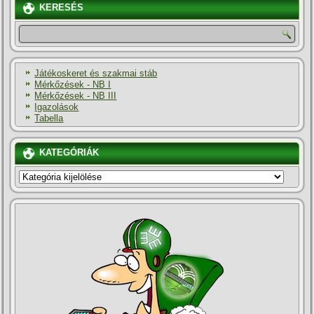
KERESÉS
Játékoskeret és szakmai stáb
Mérkőzések - NB I
Mérkőzések - NB III
Igazolások
Tabella
KATEGÓRIÁK
KATEGÓRIÁK