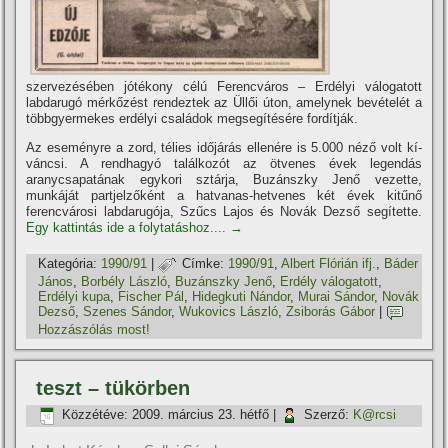
szervezésében jótékony célú Ferencváros – Erdélyi válogatott
labdarugó mérkőzést rendeztek az Üllői úton, amelynek bevételét a
többgyermekes erdélyi családok megsegí­tésére fordí­tják.
Az eseményre a zord, télies időjárás ellenére is 5.000 néző volt kí­
váncsi. A rendhagyó találkozót az ötvenes évek legendás
aranycsapatának egykori sztárja, Buzánszky Jenő vezette,
munkáját partjelzőként a hatvanas-hetvenes két évek kitűnő
ferencvárosi labdarugója, Szűcs Lajos és Novák Dezső segí­tette.
Egy kattintás ide a folytatáshoz....
→
Kategória:
1990/91
|
Címke:
1990/91
,
Albert Flórián ifj.
,
Báder
János
,
Borbély László
,
Buzánszky Jenő
,
Erdély válogatott
,
Erdélyi kupa
,
Fischer Pál
,
Hidegkuti Nándor
,
Murai Sándor
,
Novák
Dezső
,
Szenes Sándor
,
Wukovics László
,
Zsiborás Gábor
|
Hozzászólás most!
teszt – tükörben
Közzétéve:
2009. március 23. hétfő
|
Szerző:
K@rcsi