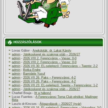
HOZZÁSZÓLÁSOK
Lovas Gábor
-
Anekdoták: dr. Lakat Károly
admin
-
Játékoskeret és szakmai stáb – 2026/27
admin
-
2026.VIII.2. Ferencváros – Vasas: 0-0
admin
-
2026.VIII.2. Ferencváros – Vasas: 0-0
admin
-
2026.VII.30. EL-selejtező: Ferencváros – Twente: 2-2
admin
-
Botka Endre
admin
-
Bamidele Yusuf
admin
-
2026.VII.26. Paks – Ferencváros: 4-2
admin
-
2026.VII.26. Paks – Ferencváros: 4-2
admin
-
2026.VII.23. EL-selejtező: Twente – Ferencváros: 1-2
admin
-
Játékoskeret és szakmai stáb – 2026/27
Charbel Bouja
-
Itt a háboru!
Lucas Fuentes
-
A Ferencvárosi Torna Club elnökei: Mailinger
Béla
Laszlo dr.Kincses
-
Átigazolások – 2026/27 (nyár)
admin
-
2026.VII.16. EL-selejtező: Ferencváros – Vojvodina: 3-0