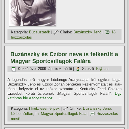
Kategória:
Búcsúztatók
|
Címke:
Buzánszky Jenő
|
18
hozzászólás
Buzánszky és Czibor neve is felkerült a
Magyar Sportcsillagok Falára
Közzétéve:
2009. április 6. hétfő
|
Szerző:
K@rcsi
A legendás hí­rű magyar labdarúgó Aranycsapat két egykori tagja,
Buzánszky Jenő és Czibor Zoltán pénteken kézlenyomatait és aláí­
rásait helyezte el az utókor számára a Kentucky Fried Chicken
Erzsébet körúti üzletének „Magyar Sportcsillagok Falán”.
Egy
kattintás ide a folytatáshoz....
→
Kategória:
Hí­rek, események
|
Címke:
Buzánszky Jenő
,
Czibor Zoltán
,
fh
,
Magyar Sportcsillagok Fala
|
Hozzászólás
most!