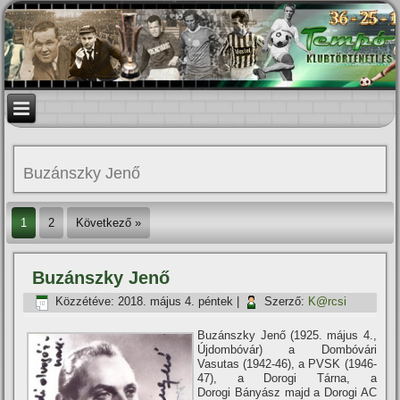
Buzánszky Jenő
1
2
Következő »
Buzánszky Jenő
Közzétéve:
2018. május 4. péntek
|
Szerző:
K@rcsi
Buzánszky Jenő (1925. május 4.,
Újdombóvár) a Dombóvári
Vasutas (1942-46), a PVSK (1946-
47), a Dorogi Tárna, a
Dorogi Bányász majd a Dorogi AC