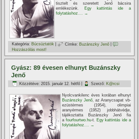
tisztelt és szeretett Jenő bácsira
emlékezünk.
Egy kattintás ide a
folytatáshoz....
→
Kategória:
Búcsúztatók
|
Címke:
Buzánszky Jenő
|
Hozzászólás most!
Gyász: 89 évesen elhunyt Buzánszky
Jenő
Közzétéve:
2015. január 12. hétfő
|
Szerző:
K@rcsi
Nyolcvankilenc éves korában elhunyt
Buzánszky Jenő
, az Aranycsapat vb-
ezüstérmes (1954), olimpiai
aranyérmes (1952) jobbhátvédje,
tájékoztatta Buzánszky Jenő fia
a
fourfourtwo.hu
-t.
Egy kattintás ide a
folytatáshoz....
→