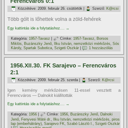
Ferencváros 0:1
Közzétéve:
2009. február 26. csütörtök
|
Szerző:
K@rcsi
Több gólt is lőhettek volna a zöld-fehérek
Egy kattintás ide a folytatáshoz....
→
Kategória:
1957-Tavasz
|
Címke:
1957-Tavasz
,
Borsos
Miklós
,
Buzánszky Jenő
,
Ilku István
,
nemzetközi mérkőzés
,
Sós
Károly
,
Spartak Subotica
,
Szigeti Oszkár
|
1 hozzászólás
1956.XII.30. FK Sarajevo – Ferencváros
2:1
Közzétéve:
2009. február 25. szerda
|
Szerző:
K@rcsi
Igen kemény mérkőzésen 11-essel vesztett a
Ferencváros — Dalnokit kiállí­tották
Egy kattintás ide a folytatáshoz....
→
Kategória:
1956
|
Címke:
1956
,
Buzánszky Jenő
,
Dalnoki
Jenő
,
Fenyvesi Máté dr.
,
Ilku István
,
nemzetközi mérkőzés
,
piros
lap (emberhátrány)
,
Sarajevo FK
,
Szabó László I.
,
Szigeti Oszkár
|
Hozzászólás most!