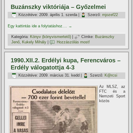
Buzánszky viktóriája – Győzelmei
Közzétéve:
2009. április 1. szerda
|
Szerző:
mjozef22
Egy kattintás ide a folytatáshoz....
→
Kategória:
Könyv (könyvismertető)
|
Címke:
Buzánszky
Jenő
,
Kukely Mihály
|
Hozzászólás most!
1990.XII.2. Erdélyi kupa, Ferencváros –
Erdély válogatottja 4-3
Közzétéve:
2009. március 31. kedd
|
Szerző:
K@rcsi
Az MLSZ, az
FTC és a
Nemzeti Sport
közös