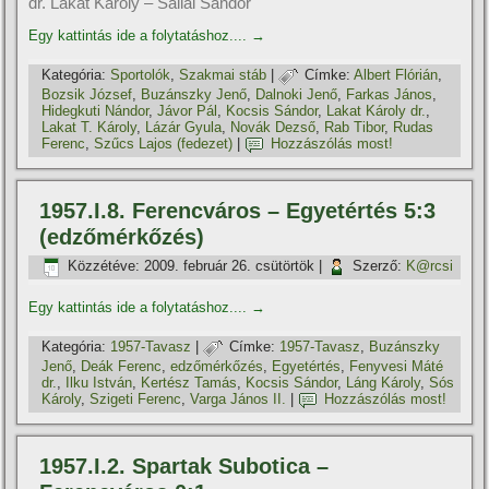
dr. Lakat Károly – Sallai Sándor
Egy kattintás ide a folytatáshoz....
→
Kategória:
Sportolók
,
Szakmai stáb
|
Címke:
Albert Flórián
,
Bozsik József
,
Buzánszky Jenő
,
Dalnoki Jenő
,
Farkas János
,
Hidegkuti Nándor
,
Jávor Pál
,
Kocsis Sándor
,
Lakat Károly dr.
,
Lakat T. Károly
,
Lázár Gyula
,
Novák Dezső
,
Rab Tibor
,
Rudas
Ferenc
,
Szűcs Lajos (fedezet)
|
Hozzászólás most!
1957.I.8. Ferencváros – Egyetértés 5:3
(edzőmérkőzés)
Közzétéve:
2009. február 26. csütörtök
|
Szerző:
K@rcsi
Egy kattintás ide a folytatáshoz....
→
Kategória:
1957-Tavasz
|
Címke:
1957-Tavasz
,
Buzánszky
Jenő
,
Deák Ferenc
,
edzőmérkőzés
,
Egyetértés
,
Fenyvesi Máté
dr.
,
Ilku István
,
Kertész Tamás
,
Kocsis Sándor
,
Láng Károly
,
Sós
Károly
,
Szigeti Ferenc
,
Varga János II.
|
Hozzászólás most!
1957.I.2. Spartak Subotica –