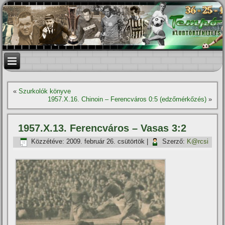
«
Szurkolók könyve
1957.X.16. Chinoin – Ferencváros 0:5 (edzőmérkőzés)
»
1957.X.13. Ferencváros – Vasas 3:2
Közzétéve:
2009. február 26. csütörtök
|
Szerző:
K@rcsi