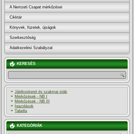
A Nemzeti Csapat mérkőzései
Cikktár
Könyvek, füzetek, újságok
Szerkesztőség
Adatkezelési Szabályzat
KERESÉS
Játékoskeret és szakmai stáb
Mérkőzések - NB I
Mérkőzések - NB III
Igazolások
Tabella
KATEGÓRIÁK