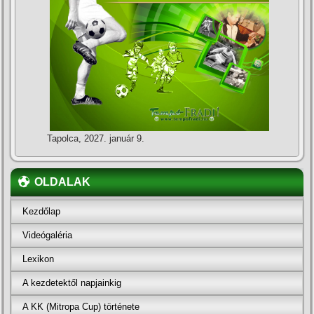
Tapolca, 2027. január 9.
OLDALAK
Kezdőlap
Videógaléria
Lexikon
A kezdetektől napjainkig
A KK (Mitropa Cup) története