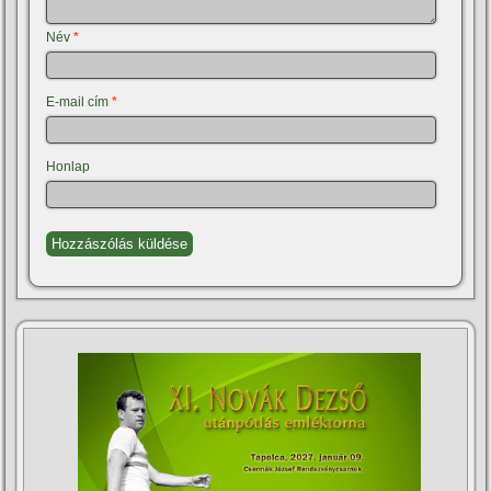
Név
*
E-mail cím
*
Honlap