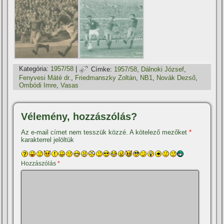
Kategória:
1957/58
|
Címke:
1957/58
,
Dálnoki József
,
Fenyvesi Máté dr.
,
Friedmanszky Zoltán
,
NB1
,
Novák Dezső
,
Ombódi Imre
,
Vasas
Vélemény, hozzászólás?
Az e-mail címet nem tesszük közzé.
A kötelező mezőket
*
karakterrel jelöltük
Hozzászólás
*