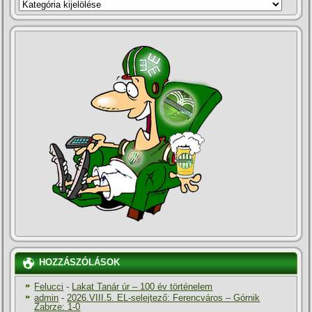
KATEGÓRIÁK
HOZZÁSZÓLÁSOK
Felucci
-
Lakat Tanár úr – 100 év történelem
admin
-
2026.VIII.5. EL-selejtező: Ferencváros – Górnik
Zabrze: 1-0