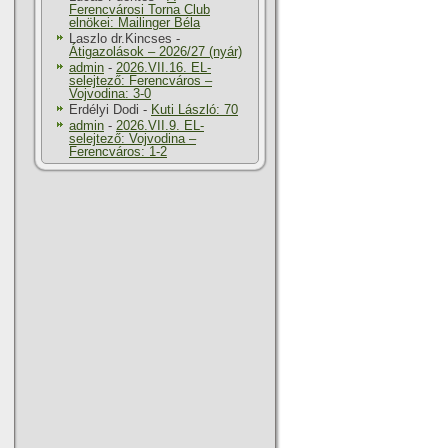
Ferencvárosi Torna Club
elnökei: Mailinger Béla
Laszlo dr.Kincses
-
Átigazolások – 2026/27 (nyár)
admin
-
2026.VII.16. EL-
selejtező: Ferencváros –
Vojvodina: 3-0
Erdélyi Dodi
-
Kuti László: 70
admin
-
2026.VII.9. EL-
selejtező: Vojvodina –
Ferencváros: 1-2