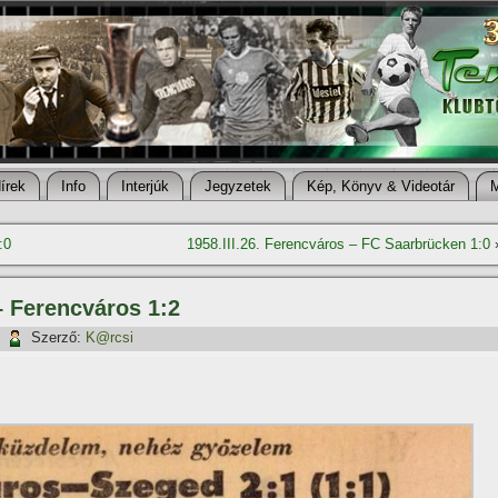
í­rek
Info
Interjúk
Jegyzetek
Kép, Könyv & Videotár
:0
1958.III.26. Ferencváros – FC Saarbrücken 1:0
– Ferencváros 1:2
|
Szerző:
K@rcsi