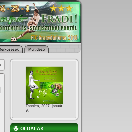
Mérkőzések
Múltidéző
»
Tapolca, 2027. január
9.
OLDALAK