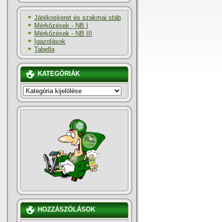
Játékoskeret és szakmai stáb
Mérkőzések - NB I
Mérkőzések - NB III
Igazolások
Tabella
KATEGÓRIÁK
KATEGÓRIÁK
HOZZÁSZÓLÁSOK