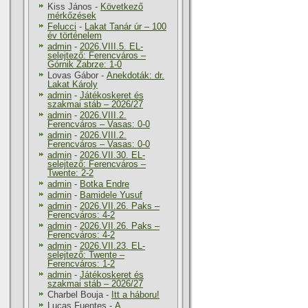
Kiss János
-
Következő
mérkőzések
Felucci
-
Lakat Tanár úr – 100
év történelem
admin
-
2026.VIII.5. EL-
selejtező: Ferencváros –
Górnik Zabrze: 1-0
Lovas Gábor
-
Anekdoták: dr.
Lakat Károly
admin
-
Játékoskeret és
szakmai stáb – 2026/27
admin
-
2026.VIII.2.
Ferencváros – Vasas: 0-0
admin
-
2026.VIII.2.
Ferencváros – Vasas: 0-0
admin
-
2026.VII.30. EL-
selejtező: Ferencváros –
Twente: 2-2
admin
-
Botka Endre
admin
-
Bamidele Yusuf
admin
-
2026.VII.26. Paks –
Ferencváros: 4-2
admin
-
2026.VII.26. Paks –
Ferencváros: 4-2
admin
-
2026.VII.23. EL-
selejtező: Twente –
Ferencváros: 1-2
admin
-
Játékoskeret és
szakmai stáb – 2026/27
Charbel Bouja
-
Itt a háboru!
Lucas Fuentes
-
A