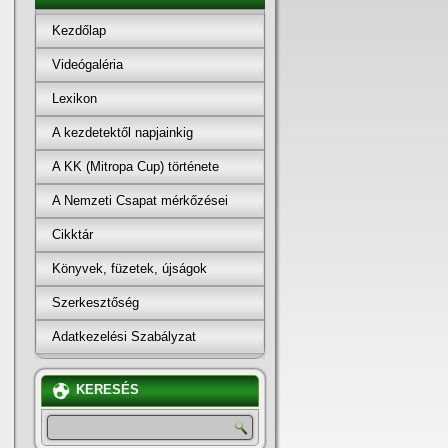
Kezdőlap
Videógaléria
Lexikon
A kezdetektől napjainkig
A KK (Mitropa Cup) története
A Nemzeti Csapat mérkőzései
Cikktár
Könyvek, füzetek, újságok
Szerkesztőség
Adatkezelési Szabályzat
KERESÉS