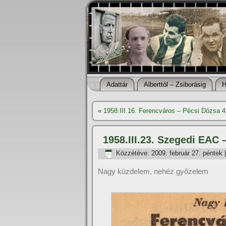
Adattár
Alberttól – Zsiborásig
H
«
1958.III.16. Ferencváros – Pécsi Dózsa 4
1958.III.23. Szegedi EAC 
Közzétéve:
2009. február 27. péntek
Nagy küzdelem, nehéz győzelem