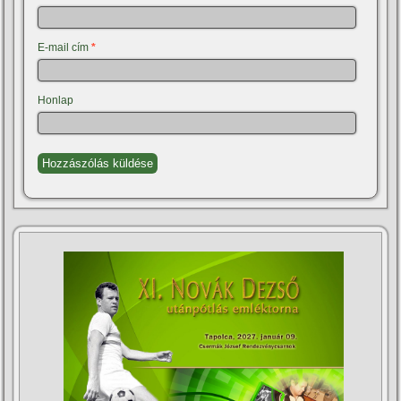
E-mail cím
*
Honlap