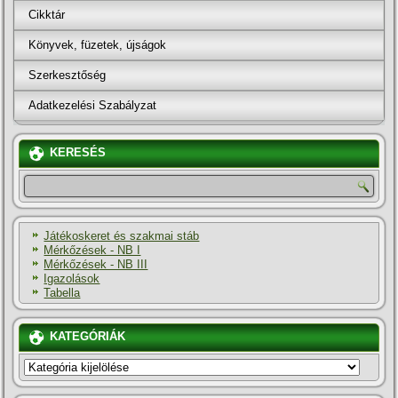
Cikktár
Könyvek, füzetek, újságok
Szerkesztőség
Adatkezelési Szabályzat
KERESÉS
Játékoskeret és szakmai stáb
Mérkőzések - NB I
Mérkőzések - NB III
Igazolások
Tabella
KATEGÓRIÁK
KATEGÓRIÁK