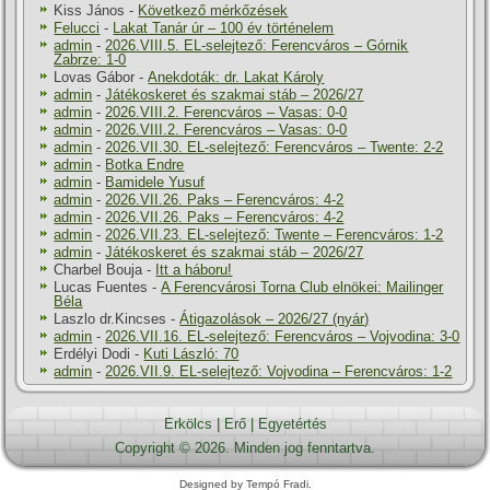
Kiss János
-
Következő mérkőzések
Felucci
-
Lakat Tanár úr – 100 év történelem
admin
-
2026.VIII.5. EL-selejtező: Ferencváros – Górnik
Zabrze: 1-0
Lovas Gábor
-
Anekdoták: dr. Lakat Károly
admin
-
Játékoskeret és szakmai stáb – 2026/27
admin
-
2026.VIII.2. Ferencváros – Vasas: 0-0
admin
-
2026.VIII.2. Ferencváros – Vasas: 0-0
admin
-
2026.VII.30. EL-selejtező: Ferencváros – Twente: 2-2
admin
-
Botka Endre
admin
-
Bamidele Yusuf
admin
-
2026.VII.26. Paks – Ferencváros: 4-2
admin
-
2026.VII.26. Paks – Ferencváros: 4-2
admin
-
2026.VII.23. EL-selejtező: Twente – Ferencváros: 1-2
admin
-
Játékoskeret és szakmai stáb – 2026/27
Charbel Bouja
-
Itt a háboru!
Lucas Fuentes
-
A Ferencvárosi Torna Club elnökei: Mailinger
Béla
Laszlo dr.Kincses
-
Átigazolások – 2026/27 (nyár)
admin
-
2026.VII.16. EL-selejtező: Ferencváros – Vojvodina: 3-0
Erdélyi Dodi
-
Kuti László: 70
admin
-
2026.VII.9. EL-selejtező: Vojvodina – Ferencváros: 1-2
Erkölcs
|
Erő
|
Egyetértés
Copyright © 2026. Minden jog fenntartva.
Designed by Tempó Fradi.