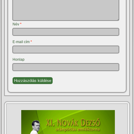
Név
*
E-mail cím
*
Honlap