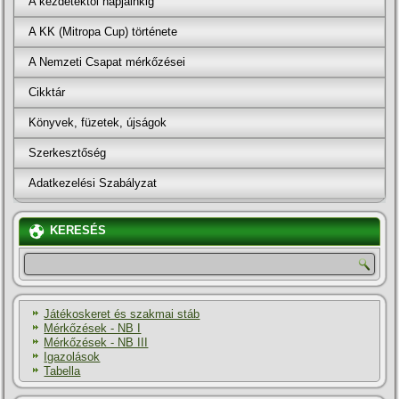
A kezdetektől napjainkig
A KK (Mitropa Cup) története
A Nemzeti Csapat mérkőzései
Cikktár
Könyvek, füzetek, újságok
Szerkesztőség
Adatkezelési Szabályzat
KERESÉS
Játékoskeret és szakmai stáb
Mérkőzések - NB I
Mérkőzések - NB III
Igazolások
Tabella