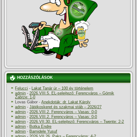
HOZZÁSZÓLÁSOK
Felucci
-
Lakat Tanár úr – 100 év történelem
admin
-
2026.VIII.5. EL-selejtező: Ferencváros – Górnik
Zabrze: 1-0
Lovas Gábor
-
Anekdoták: dr. Lakat Károly
admin
-
Játékoskeret és szakmai stáb – 2026/27
admin
-
2026.VIII.2. Ferencváros – Vasas: 0-0
admin
-
2026.VIII.2. Ferencváros – Vasas: 0-0
admin
-
2026.VII.30. EL-selejtező: Ferencváros – Twente: 2-2
admin
-
Botka Endre
admin
-
Bamidele Yusuf
admin
-
2026.VII.26. Paks – Ferencváros: 4-2