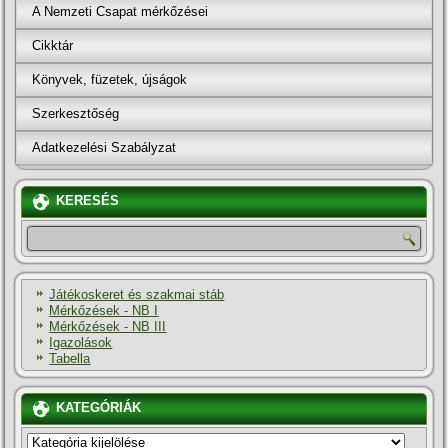
A Nemzeti Csapat mérkőzései
Cikktár
Könyvek, füzetek, újságok
Szerkesztőség
Adatkezelési Szabályzat
KERESÉS
Játékoskeret és szakmai stáb
Mérkőzések - NB I
Mérkőzések - NB III
Igazolások
Tabella
KATEGÓRIÁK
KATEGÓRIÁK