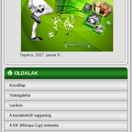
Tapolca, 2027. január 9.
OLDALAK
Kezdőlap
Videógaléria
Lexikon
A kezdetektől napjainkig
A KK (Mitropa Cup) története