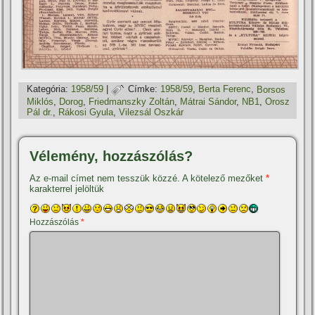
Kategória:
1958/59
|
Címke:
1958/59
,
Berta Ferenc
,
Borsos
Miklós
,
Dorog
,
Friedmanszky Zoltán
,
Mátrai Sándor
,
NB1
,
Orosz
Pál dr.
,
Rákosi Gyula
,
Vilezsál Oszkár
Vélemény, hozzászólás?
Az e-mail címet nem tesszük közzé.
A kötelező mezőket
*
karakterrel jelöltük
Hozzászólás
*