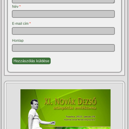
Név
*
E-mail cím
*
Honlap