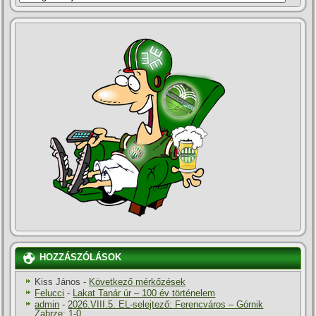
HOZZÁSZÓLÁSOK
Kiss János
-
Következő mérkőzések
Felucci
-
Lakat Tanár úr – 100 év történelem
admin
-
2026.VIII.5. EL-selejtező: Ferencváros – Górnik
Zabrze: 1-0