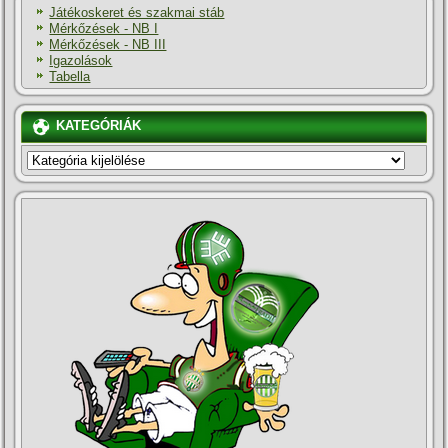
Játékoskeret és szakmai stáb
Mérkőzések - NB I
Mérkőzések - NB III
Igazolások
Tabella
KATEGÓRIÁK
KATEGÓRIÁK