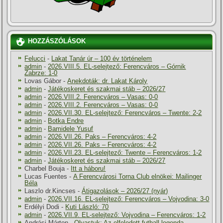
HOZZÁSZÓLÁSOK
Felucci
-
Lakat Tanár úr – 100 év történelem
admin
-
2026.VIII.5. EL-selejtező: Ferencváros – Górnik
Zabrze: 1-0
Lovas Gábor
-
Anekdoták: dr. Lakat Károly
admin
-
Játékoskeret és szakmai stáb – 2026/27
admin
-
2026.VIII.2. Ferencváros – Vasas: 0-0
admin
-
2026.VIII.2. Ferencváros – Vasas: 0-0
admin
-
2026.VII.30. EL-selejtező: Ferencváros – Twente: 2-2
admin
-
Botka Endre
admin
-
Bamidele Yusuf
admin
-
2026.VII.26. Paks – Ferencváros: 4-2
admin
-
2026.VII.26. Paks – Ferencváros: 4-2
admin
-
2026.VII.23. EL-selejtező: Twente – Ferencváros: 1-2
admin
-
Játékoskeret és szakmai stáb – 2026/27
Charbel Bouja
-
Itt a háboru!
Lucas Fuentes
-
A Ferencvárosi Torna Club elnökei: Mailinger
Béla
Laszlo dr.Kincses
-
Átigazolások – 2026/27 (nyár)
admin
-
2026.VII.16. EL-selejtező: Ferencváros – Vojvodina: 3-0
Erdélyi Dodi
-
Kuti László: 70
admin
-
2026.VII.9. EL-selejtező: Vojvodina – Ferencváros: 1-2
Andrási Márton
-
Olvastuk: Az elfeledett futball-legenda