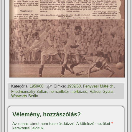
Kategória:
1959/60
|
Címke:
1959/60
,
Fenyvesi Máté dr.
,
Friedmanszky Zoltán
,
nemzetközi mérkőzés
,
Rákosi Gyula
,
Worwarts Berlin
Vélemény, hozzászólás?
Az e-mail címet nem tesszük közzé.
A kötelező mezőket
*
karakterrel jelöltük