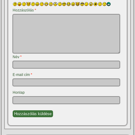
Hozzászólás
*
Név
*
E-mail cím
*
Honlap