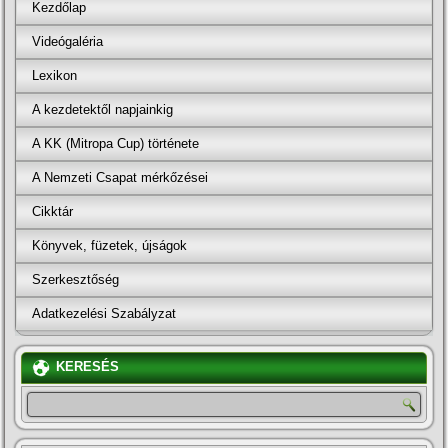
Kezdőlap
Videógaléria
Lexikon
A kezdetektől napjainkig
A KK (Mitropa Cup) története
A Nemzeti Csapat mérkőzései
Cikktár
Könyvek, füzetek, újságok
Szerkesztőség
Adatkezelési Szabályzat
KERESÉS