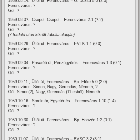
1959.08.14., Üllői út, Ferencváros – Ú. Dózsa 5:0 (2:0)
Ferencváros: ?
Gól: ?
1959.08.0?., Csepel, Csepel – Ferencváros 2:1 (?:?)
Ferencváros: ?
Gól: ?
(7 forduló után közölt tabella alapján)
1959.08.29., Üllői út, Ferencváros – EVTK 1:1 (0:0)
Ferencváros: ?
Gól: ?
1959.09.04., Pasaréti út, Pénzügyőrök – Ferencváros 1:3 (0:1)
Ferencváros: ?
Gól: ?
1959.09.11., Üllői út, Ferencváros – Bp. Előre 5:0 (2:0)
Ferencváros: Simon, Nagy, Gerendás, Németh, ?
Gól: Simon(2), Nagy, Gerendás (11-esből), Németh
1959.10.16., Soroksár, Egyetértés – Ferencváros 1:10 (1:4)
Ferencváros: ?
Gól: ?
1959.10.30., Üllői út, Ferencváros – Bp. Honvéd 1:2 (0:1)
Ferencváros: ?
Gól: ?
1959.11.07., Üllői út, Ferencváros – BVSC 3:2 (3:1)