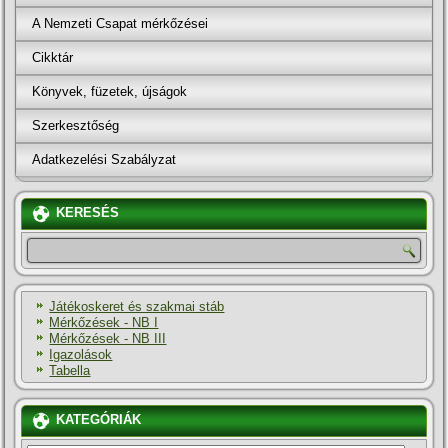
A Nemzeti Csapat mérkőzései
Cikktár
Könyvek, füzetek, újságok
Szerkesztőség
Adatkezelési Szabályzat
KERESÉS
Játékoskeret és szakmai stáb
Mérkőzések - NB I
Mérkőzések - NB III
Igazolások
Tabella
KATEGÓRIÁK