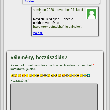
Válasz
admin
on
2020. november 24. kedd
- 18:31
Köszönjük szépen. Ebben a
cikkben volt téves:
https://tempofradi.hu/ifju-bajnokok
Válasz
Vélemény, hozzászólás?
Az e-mail címet nem tesszük közzé.
A kötelező mezőket
*
karakterrel jelöltük
Hozzászólás
*