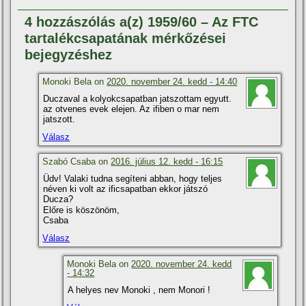
4 hozzászólás a(z) 1959/60 – Az FTC
tartalékcsapatának mérkőzései
bejegyzéshez
Monoki Bela on
2020. november 24. kedd - 14:40
Duczaval a kolyokcsapatban jatszottam egyutt.
az otvenes evek elejen. Az ifiben o mar nem
jatszott.
Válasz
Szabó Csaba on
2016. július 12. kedd - 16:15
Üdv! Valaki tudna segí­teni abban, hogy teljes
néven ki volt az ificsapatban ekkor játszó
Ducza?
Előre is köszönöm,
Csaba
Válasz
Monoki Bela on
2020. november 24. kedd
- 14:32
A helyes nev Monoki , nem Monori !