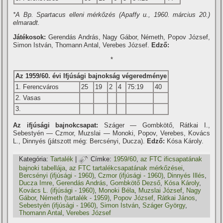
*A Bp. Spartacus elleni mérkőzés (Apaffy u., 1960. március 20.)
elmaradt.
Játékosok:
Gerendás András, Nagy Gábor, Németh, Popov József,
Simon István, Thomann Antal, Verebes József.
Edző:
*
Az 1959/60. évi Ifjúsági bajnokság végeredménye
1. Ferencváros
25
19
2
4
75:19
40
2. Vasas
3.
Az ifjúsági bajnokcsapat:
Száger — Gombkötő, Rátkai I.,
Sebestyén — Czmor, Muzslai — Monoki, Popov, Verebes, Kovács
L., Dinnyés (játszott még: Bercsényi, Ducza).
Edző:
Kósa Károly.
Kategória:
Tartalék
|
Címke:
1959/60
,
az FTC ificsapatának
bajnoki tabellája
,
az FTC tartalékcsapatának mérkőzései
,
Bercsényi (ifjúsági - 1960)
,
Czmor (ifjúsági - 1960)
,
Dinnyés Illés
,
Ducza Imre
,
Gerendás András
,
Gombkötő Dezső
,
Kósa Károly
,
Kovács L. (ifjúsági - 1960)
,
Monoki Béla
,
Muzslai József
,
Nagy
Gábor
,
Németh (tartalék - 1959)
,
Popov József
,
Rátkai János
,
Sebestyén (ifjúsági - 1960)
,
Simon István
,
Száger György
,
Thomann Antal
,
Verebes József