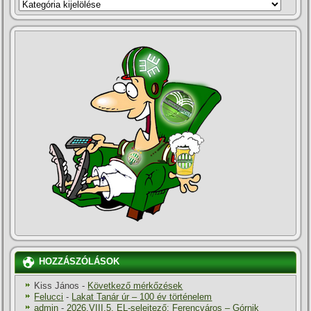
KATEGÓRIÁK
HOZZÁSZÓLÁSOK
Kiss János
-
Következő mérkőzések
Felucci
-
Lakat Tanár úr – 100 év történelem
admin
-
2026.VIII.5. EL-selejtező: Ferencváros – Górnik