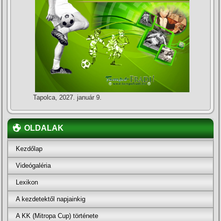
Tapolca, 2027. január 9.
OLDALAK
Kezdőlap
Videógaléria
Lexikon
A kezdetektől napjainkig
A KK (Mitropa Cup) története