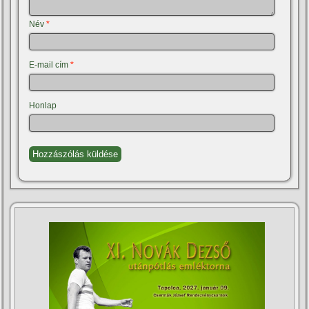
Név
*
E-mail cím
*
Honlap