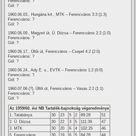
Ferencváros: ?
Gól: ?
1960.06.03., Hungária krt., MTK – Ferencváros 3:3 (1:3)
Ferencváros: ?
Gól: ?
1960.06.09., Megyeri út, Ú. Dózsa – Ferencváros 2:2 (1:0)
Ferencváros: ?
Gól: ?
1960.06.17., Üllői út, Ferencváros – Csepel 4:2 (2:0)
Ferencváros: ?
Gól: ?
1960.06.24., Ady E. u., EVTK – Ferencváros 1:2 (0:0)
Ferencváros: ?
Gól: ?
1960.07.06.(?), Üllői út, Ferencváros – Vasas 2:2 (1:1)
Ferencváros: ?
Gól: ?
Az 1959/60. évi NB Tartalék-bajnokság végeredménye
1. Tatabánya
30
23
5
2
89:28
51
2. Ú. Dózsa
30
22
3
5
111:39
47
3. MTK
30
20
6
4
102:25
46
5. Ferencváros
30
19
6
5
84:28
44