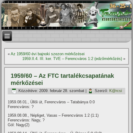
«
Az 1959/60 évi bajnoki szezon mérkőzései
1959.II.4. III. ker. TVE – Ferencváros 1:2 (edzőmérkőzés)
»
1959/60 – Az FTC tartalékcsapatának
mérkőzései
Közzétéve:
2009. február 28. szombat
|
Szerző:
K@rcsi
1959.08.01., Üllői út, Ferencváros – Tatabánya 0:0
Ferencváros: ?
1959.08.08., Népliget, Vasas – Ferencváros 1:2 (1:1)
Ferencváros: Nagy, ?
Gól: Nagy(2)