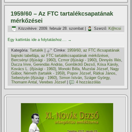
1959/60 – Az FTC tartalékcsapatának
mérkőzései
Közzétéve:
2009. február 28. szombat
|
Szerző:
K@rcsi
Egy kattintás ide a folytatáshoz....
→
Kategória:
Tartalék
|
Címke:
1959/60
,
az FTC ificsapatának
bajnoki tabellája
,
az FTC tartalékcsapatának mérkőzései
,
Bercsényi (ifjúsági - 1960)
,
Czmor (ifjúsági - 1960)
,
Dinnyés Illés
,
Ducza Imre
,
Gerendás András
,
Gombkötő Dezső
,
Kósa Károly
,
Kovács L. (ifjúsági - 1960)
,
Monoki Béla
,
Muzslai József
,
Nagy
Gábor
,
Németh (tartalék - 1959)
,
Popov József
,
Rátkai János
,
Sebestyén (ifjúsági - 1960)
,
Simon István
,
Száger György
,
Thomann Antal
,
Verebes József
|
4 hozzászólás