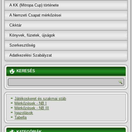
A KK (Mitropa Cup) története
A Nemzeti Csapat mérkőzései
Cikktár
Könyvek, füzetek, újságok
Szerkesztőség
Adatkezelési Szabályzat
KERESÉS
Játékoskeret és szakmai stáb
Mérkőzések - NB I
Mérkőzések - NB III
Igazolások
Tabella