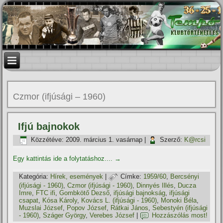
Czmor (ifjúsági – 1960)
Ifjú bajnokok
Közzétéve:
2009. március 1. vasárnap
|
Szerző:
K@rcsi
Egy kattintás ide a folytatáshoz....
→
Kategória:
Hí­rek, események
|
Címke:
1959/60
,
Bercsényi
(ifjúsági - 1960)
,
Czmor (ifjúsági - 1960)
,
Dinnyés Illés
,
Ducza
Imre
,
FTC ifi
,
Gombkötő Dezső
,
ifjúsági bajnokság
,
ifjúsági
csapat
,
Kósa Károly
,
Kovács L. (ifjúsági - 1960)
,
Monoki Béla
,
Muzslai József
,
Popov József
,
Rátkai János
,
Sebestyén (ifjúsági
- 1960)
,
Száger György
,
Verebes József
|
Hozzászólás most!