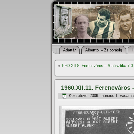
Adattár
Alberttól – Zsiborásig
H
«
1960.XII.8. Ferencváros – Statisztika 7:
1960.XII.11. Ferencváros
Közzétéve:
2009. március 1. vasárna