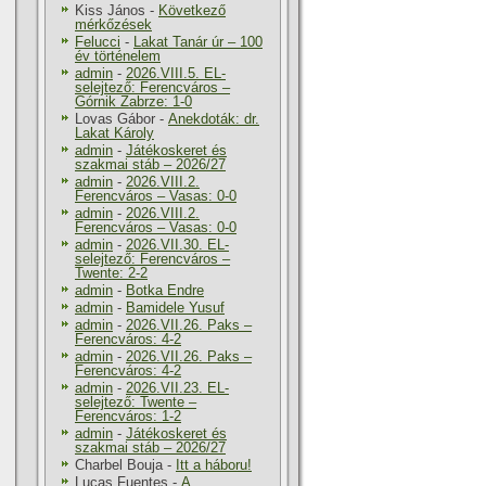
Kiss János
-
Következő
mérkőzések
Felucci
-
Lakat Tanár úr – 100
év történelem
admin
-
2026.VIII.5. EL-
selejtező: Ferencváros –
Górnik Zabrze: 1-0
Lovas Gábor
-
Anekdoták: dr.
Lakat Károly
admin
-
Játékoskeret és
szakmai stáb – 2026/27
admin
-
2026.VIII.2.
Ferencváros – Vasas: 0-0
admin
-
2026.VIII.2.
Ferencváros – Vasas: 0-0
admin
-
2026.VII.30. EL-
selejtező: Ferencváros –
Twente: 2-2
admin
-
Botka Endre
admin
-
Bamidele Yusuf
admin
-
2026.VII.26. Paks –
Ferencváros: 4-2
admin
-
2026.VII.26. Paks –
Ferencváros: 4-2
admin
-
2026.VII.23. EL-
selejtező: Twente –
Ferencváros: 1-2
admin
-
Játékoskeret és
szakmai stáb – 2026/27
Charbel Bouja
-
Itt a háboru!
Lucas Fuentes
-
A