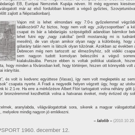
z labdarúgó EB, Európai Nemzetek Kupája néven. Itt még egyenes kiesése
álogatott már az első fordulóban kiesett a végső győztes, Szovjetunióva
tt zajlott a Népstadionban).
Vajon mit is lehet elmondani egy 7:0-s győzelemmel végződ
találkozóról? Az biztos, hogy nem volt egy „súlycsoportban” a ké
csapat és bár a labdarúgás szépségéből adandóan bármikor bel
lehet futni egy „nagy zakóba” (erről mostanság mi is tudnán
mesélni), de van olyan amikor olyan nagy a különbség, hogy 
gólarány talán nem is látszik olyan túlzónak. Azokban az években 
Debrecen még nem tartozott az élmezőnyhöz, sőt vidéki csapa
sem nagyon tudott komolyan beleszólni a végső sorren
kialakulásába. Persze ebben is voltak politikai utalások, hisze
a, hogy minden a fővárosban kell, hogy történjen, hiszen ott könnyebb volt 
i irányí­tás.
ocit”, és volt is kedvenc együttese (Vasas), í­gy nem volt meglepetés az sem
ok” csapata nyerte. A Fradi a negyedik helyen végzett úgy, hogy az utols
k ki 2:1-re. Ha erre a mérkőzésre Albert Flóri tartogatott volna néhány gólt (
akkor bronzéremmel kezdhettük volna a hatvanas éveket, mely évtized oly so
lmek, aranylabda, világválogatottak sora, sikerek a magyar válogatottal
, melyekre mindig nagyon jó emlékezni.
– lalolib –
(2010.10.20.
SPORT 1960. december 12.