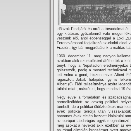
időszak Fradijáról és arról a társadalmai é
egy kiütéses győzelemről való megemléke
veszünk elő, ahol éppenséggel a Loki „gur
Ferencvárossal foglalkozó szurkolói oldal v
Fradiért, í­gy bár megpróbálunk a realitás t
1960. december 11. meg nagyon kellemes
azokban akik szurkolóként átélhették a kiü
tényt, hogy a Népstadion eredményjelző tá
gólszerzők, pedig a mostani technikával
lett volna a gond, hiszen mivel Albert Fl
ragasztott Jakab hálójába, í­gy is felkerü
Albert (6). Flóri teljesí­tménye azóta legen
találat miatt, másrészt, hogy mindezt 19 év
Négy évvel a forradalom és szabadsághar
normalizálódott az ország politikai hel
tombolt, de a politikai üldöztetések már l
évek politikai terrorja után visszakap
hatvanas évek elején kezdett kialakulni a
az európai labdarúgás egyik meghatározó e
még azokat a neveket akik ezekben az évek
as római olimpián bronzérmet nyert magyar