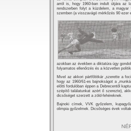
arról is, hogy 1960-ban indult útjára a
rendszerben folyt a küzdelem, a magyar v
szemben (a visszavágó mérkőzés 90 ezer elő
azokban az években a diktatúra úgy gondolt
folyamatos ellenőrzés és a közvetlen politika
Mivel az akkori pártfőtitkár „szerette a f
hogy az 1960/61-es bajnokságot a „munkás
előtti fordulóban éppen a Debrecentől kaptun
szépí­tő találatunkat azért ő szerezte), 
dicsőséget szerzett a zöld-fehéreknek.
Bajnoki cí­mek, VVK győzelem, kupagyőze
olimpia győzelmek. Dicsőséges évek voltak
NÉP