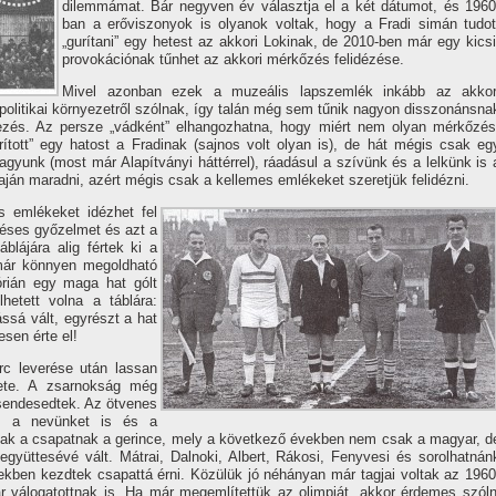
dilemmámat. Bár negyven év választja el a két dátumot, és 1960
ban a erőviszonyok is olyanok voltak, hogy a Fradi simán tudot
„gurí­tani” egy hetest az akkori Lokinak, de 2010-ben már egy kicsi
provokációnak tűnhet az akkori mérkőzés felidézése.
Mivel azonban ezek a muzeális lapszemlék inkább az akkor
s politikai környezetről szólnak, í­gy talán még sem tűnik nagyon disszonánsna
zés. Az persze „vádként” elhangozhatna, hogy miért nem olyan mérkőzés
í­tott” egy hatost a Fradinak (sajnos volt olyan is), de hát mégis csak eg
agyunk (most már Alapí­tványi háttérrel), ráadásul a szí­vünk és a lelkünk is 
alaján maradni, azért mégis csak a kellemes emlékeket szeretjük felidézni.
 emlékeket idézhet fel
téses győzelmet és azt a
blájára alig fértek ki a
 már könnyen megoldható
órián egy maga hat gólt
lhetett volna a táblára:
dássá vált, egyrészt a hat
esen érte el!
c leverése után lassan
yzete. A zsarnokság még
ecsendesedtek. Az ötvenes
tuk a nevünket is és a
nnak a csapatnak a gerince, mely a következő években nem csak a magyar, d
gyüttesévé vált. Mátrai, Dalnoki, Albert, Rákosi, Fenyvesi és sorolhatnán
ben kezdtek csapattá érni. Közülük jó néhányan már tagjai voltak az 1960
 válogatottnak is. Ha már megemlí­tettük az olimpiát, akkor érdemes szóln