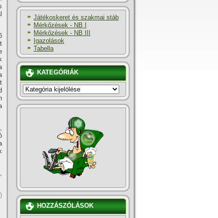
s
l
Játékoskeret és szakmai stáb
Mérkőzések - NB I
Mérkőzések - NB III
ő
Igazolások
t
Tabella
e
k
a
KATEGÓRIÁK
a
t
KATEGÓRIÁK
d
n
a
,
ó
a
k
,
)
HOZZÁSZÓLÁSOK