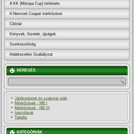
A KK (Mitropa Cup) története
A Nemzeti Csapat mérkőzései
Cikktár
Könyvek, füzetek, újságok
Szerkesztőség
Adatkezelési Szabályzat
KERESÉS
Játékoskeret és szakmai stáb
Mérkőzések - NB I
Mérkőzések - NB III
Igazolások
Tabella
KATEGÓRIÁK