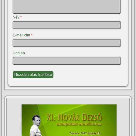
Név
*
E-mail cím
*
Honlap