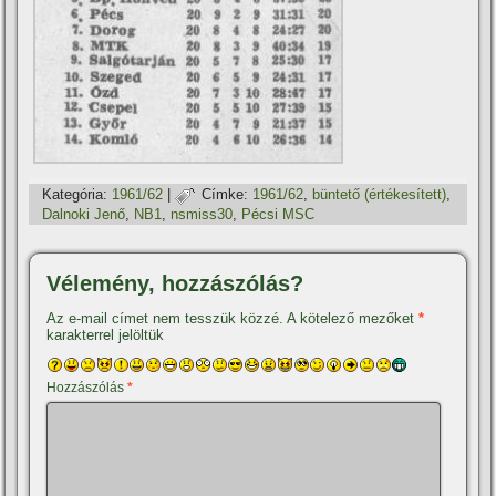
Kategória:
1961/62
|
Címke:
1961/62
,
büntető (értékesí­tett)
,
Dalnoki Jenő
,
NB1
,
nsmiss30
,
Pécsi MSC
Vélemény, hozzászólás?
Az e-mail címet nem tesszük közzé.
A kötelező mezőket
*
karakterrel jelöltük
Hozzászólás
*