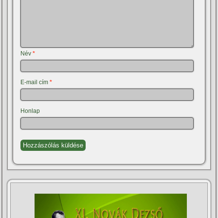
Név
*
E-mail cím
*
Honlap