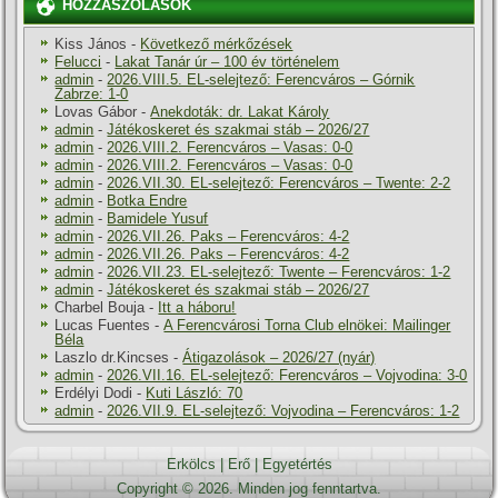
HOZZÁSZÓLÁSOK
Kiss János
-
Következő mérkőzések
Felucci
-
Lakat Tanár úr – 100 év történelem
admin
-
2026.VIII.5. EL-selejtező: Ferencváros – Górnik
Zabrze: 1-0
Lovas Gábor
-
Anekdoták: dr. Lakat Károly
admin
-
Játékoskeret és szakmai stáb – 2026/27
admin
-
2026.VIII.2. Ferencváros – Vasas: 0-0
admin
-
2026.VIII.2. Ferencváros – Vasas: 0-0
admin
-
2026.VII.30. EL-selejtező: Ferencváros – Twente: 2-2
admin
-
Botka Endre
admin
-
Bamidele Yusuf
admin
-
2026.VII.26. Paks – Ferencváros: 4-2
admin
-
2026.VII.26. Paks – Ferencváros: 4-2
admin
-
2026.VII.23. EL-selejtező: Twente – Ferencváros: 1-2
admin
-
Játékoskeret és szakmai stáb – 2026/27
Charbel Bouja
-
Itt a háboru!
Lucas Fuentes
-
A Ferencvárosi Torna Club elnökei: Mailinger
Béla
Laszlo dr.Kincses
-
Átigazolások – 2026/27 (nyár)
admin
-
2026.VII.16. EL-selejtező: Ferencváros – Vojvodina: 3-0
Erdélyi Dodi
-
Kuti László: 70
admin
-
2026.VII.9. EL-selejtező: Vojvodina – Ferencváros: 1-2
Erkölcs
|
Erő
|
Egyetértés
Copyright © 2026. Minden jog fenntartva.