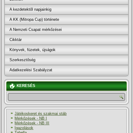
A kezdetektől napjainkig
A KK (Mitropa Cup) története
A Nemzeti Csapat mérkőzései
Cikktár
Könyvek, füzetek, újságok
Szerkesztőség
Adatkezelési Szabályzat
KERESÉS
Játékoskeret és szakmai stáb
Mérkőzések - NB I
Mérkőzések - NB III
Igazolások
Tabella