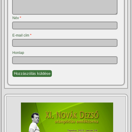
Név
*
E-mail cím
*
Honlap