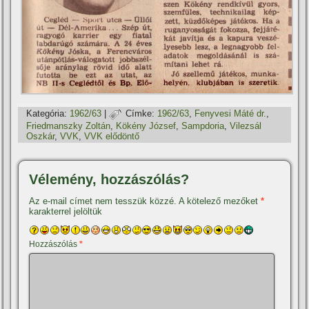
Kategória:
1962/63
|
Címke:
1962/63
,
Fenyvesi Máté dr.
,
Friedmanszky Zoltán
,
Kökény József
,
Sampdoria
,
Vilezsál
Oszkár
,
VVK
,
VVK elődöntő
Vélemény, hozzászólás?
Az e-mail címet nem tesszük közzé.
A kötelező mezőket
*
karakterrel jelöltük
Hozzászólás
*