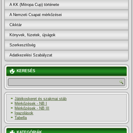
A KK (Mitropa Cup) története
A Nemzeti Csapat mérkőzései
Cikktár
Könyvek, füzetek, újságok
Szerkesztőség
Adatkezelési Szabályzat
KERESÉS
Játékoskeret és szakmai stáb
Mérkőzések - NB I
Mérkőzések - NB III
Igazolások
Tabella
KATEGÓRIÁK