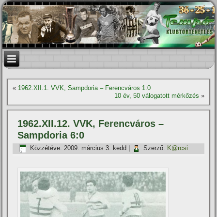
«
1962.XII.1. VVK, Sampdoria – Ferencváros 1:0
10 év, 50 válogatott mérkőzés
»
1962.XII.12. VVK, Ferencváros –
Sampdoria 6:0
Közzétéve:
2009. március 3. kedd
|
Szerző:
K@rcsi