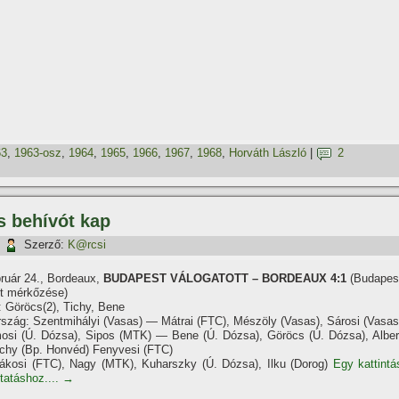
63
,
1963-osz
,
1964
,
1965
,
1966
,
1967
,
1968
,
Horváth László
|
2
s behí­vót kap
|
Szerző:
K@rcsi
bruár 24., Bordeaux,
BUDAPEST VÁLOGATOTT – BORDEAUX 4:1
(Budapes
tt mérkőzése)
: Göröcs(2), Tichy, Bene
szág: Szentmihályi (Vasas) — Mátrai (FTC), Mészöly (Vasas), Sárosi (Vasas
si (Ú. Dózsa), Sipos (MTK) — Bene (Ú. Dózsa), Göröcs (Ú. Dózsa), Alber
ichy (Bp. Honvéd) Fenyvesi (FTC)
ákosi (FTC), Nagy (MTK), Kuharszky (Ú. Dózsa), Ilku (Dorog)
Egy kattintá
ytatáshoz....
→