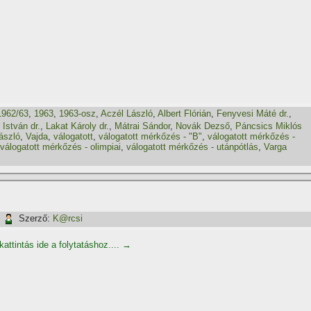
1962/63
,
1963
,
1963-osz
,
Aczél László
,
Albert Flórián
,
Fenyvesi Máté dr.
,
István dr.
,
Lakat Károly dr.
,
Mátrai Sándor
,
Novák Dezső
,
Páncsics Miklós
ászló
,
Vajda
,
válogatott
,
válogatott mérkőzés - "B"
,
válogatott mérkőzés -
válogatott mérkőzés - olimpiai
,
válogatott mérkőzés - utánpótlás
,
Varga
|
Szerző:
K@rcsi
kattintás ide a folytatáshoz....
→