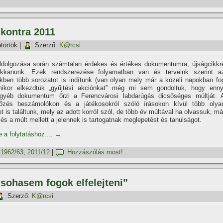
 kontra 2011
törtök
|
Szerző:
K@rcsi
feldolgozása során számtalan érdekes és értékes dokumentumra, újságcikkr
kkanunk. Ezek rendszerezése folyamatban van és terveink szerint a
kben több sorozatot is indí­tunk (van olyan mely már a közeli napokban fo
mikor elkezdtük „gyűjtési akciónkat” még mi sem gondoltuk, hogy enny
gyéb dokumentum őrzi a Ferencvárosi labdarúgás dicsőséges múltját. 
őzés beszámolókon és a játékosokról szóló í­rásokon kí­vül több olya
t is találtunk, mely az adott korról szól, de több év múltával ha olvassuk, má
l és a múlt mellett a jelennek is tartogatnak meglepetést és tanulságot.
e a folytatáshoz....
→
,
1962/63
,
2011/12
|
Hozzászólás most!
 sohasem fogok elfelejteni”
Szerző:
K@rcsi