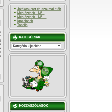
Játékoskeret és szakmai stáb
Mérkőzések - NB I
Mérkőzések - NB III
Igazolások
Tabella
e
z
KATEGÓRIÁK
g
i
KATEGÓRIÁK
A
n
r
HOZZÁSZÓLÁSOK