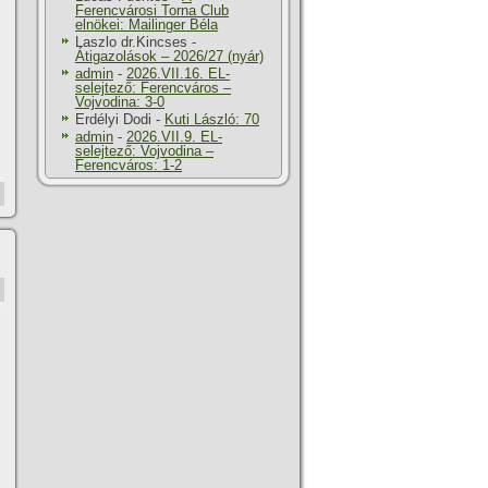
Ferencvárosi Torna Club
elnökei: Mailinger Béla
Laszlo dr.Kincses
-
Átigazolások – 2026/27 (nyár)
admin
-
2026.VII.16. EL-
selejtező: Ferencváros –
Vojvodina: 3-0
Erdélyi Dodi
-
Kuti László: 70
admin
-
2026.VII.9. EL-
selejtező: Vojvodina –
Ferencváros: 1-2