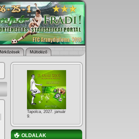
Mérkőzések
Múltidéző
Tapolca, 2027. január
9.
OLDALAK