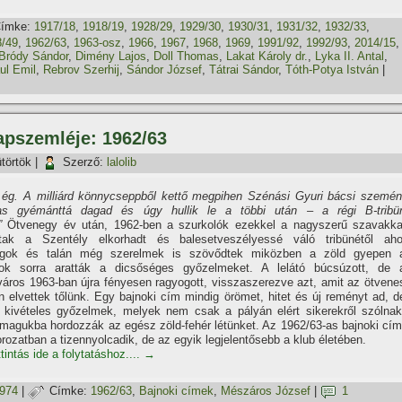
ímke:
1917/18
,
1918/19
,
1928/29
,
1929/30
,
1930/31
,
1931/32
,
1932/33
,
8/49
,
1962/63
,
1963-osz
,
1966
,
1967
,
1968
,
1969
,
1991/92
,
1992/93
,
2014/15
,
Bródy Sándor
,
Dimény Lajos
,
Doll Thomas
,
Lakat Károly dr.
,
Lyka II. Antal
,
l Emil
,
Rebrov Szerhij
,
Sándor József
,
Tátrai Sándor
,
Tóth-Potya István
|
lapszemléje: 1962/63
törtök
|
Szerző:
lalolib
z ég. A milliárd könnycseppből kettő megpihen Szénási Gyuri bácsi szemén
as gyémánttá dagad és úgy hullik le a többi után – a régi B-tribü
”
Ötvenegy év után, 1962-ben a szurkolók ezekkel a nagyszerű szavakka
tak a Szentély elkorhadt és balesetveszélyessé váló tribünétől aho
ágok és talán még szerelmek is szövődtek miközben a zöld gyepen 
sok sorra aratták a dicsőséges győzelmeket. A lelátó búcsúzott, de 
áros 1963-ban újra fényesen ragyogott, visszaszerezve azt, amit az ötvene
 elvettek tőlünk. Egy bajnoki cí­m mindig örömet, hitet és új reményt ad, d
 kivételes győzelmek, melyek nem csak a pályán elért sikerekről szólnak
agukba hordozzák az egész zöld-fehér létünket. Az 1962/63-as bajnoki cí­m
rozatban a tizennyolcadik, de az egyik legjelentősebb a klub életében.
tintás ide a folytatáshoz....
→
1974
|
Címke:
1962/63
,
Bajnoki cí­mek
,
Mészáros József
|
1