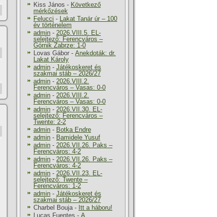
Kiss János
-
Következő
mérkőzések
Felucci
-
Lakat Tanár úr – 100
év történelem
admin
-
2026.VIII.5. EL-
selejtező: Ferencváros –
Górnik Zabrze: 1-0
Lovas Gábor
-
Anekdoták: dr.
Lakat Károly
admin
-
Játékoskeret és
szakmai stáb – 2026/27
admin
-
2026.VIII.2.
Ferencváros – Vasas: 0-0
admin
-
2026.VIII.2.
Ferencváros – Vasas: 0-0
admin
-
2026.VII.30. EL-
selejtező: Ferencváros –
Twente: 2-2
admin
-
Botka Endre
admin
-
Bamidele Yusuf
admin
-
2026.VII.26. Paks –
Ferencváros: 4-2
admin
-
2026.VII.26. Paks –
Ferencváros: 4-2
admin
-
2026.VII.23. EL-
selejtező: Twente –
Ferencváros: 1-2
admin
-
Játékoskeret és
szakmai stáb – 2026/27
Charbel Bouja
-
Itt a háboru!
Lucas Fuentes
-
A