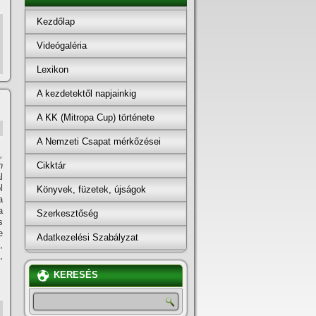
Kezdőlap
Videógaléria
Lexikon
A kezdetektől napjainkig
A KK (Mitropa Cup) története
A Nemzeti Csapat mérkőzései
,
Cikktár
n
l
l
Könyvek, füzetek, újságok
a
a
Szerkesztőség
s
e
Adatkezelési Szabályzat
,
,
KERESÉS