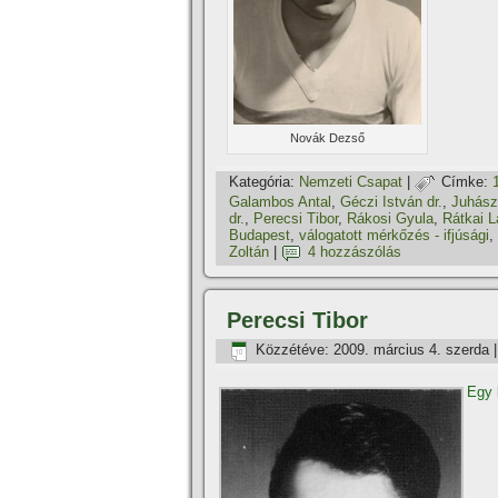
Novák Dezső
Kategória:
Nemzeti Csapat
|
Címke:
Galambos Antal
,
Géczi István dr.
,
Juhász 
dr.
,
Perecsi Tibor
,
Rákosi Gyula
,
Rátkai L
Budapest
,
válogatott mérkőzés - ifjúsági
,
Zoltán
|
4 hozzászólás
Perecsi Tibor
Közzétéve:
2009. március 4. szerda
Egy 