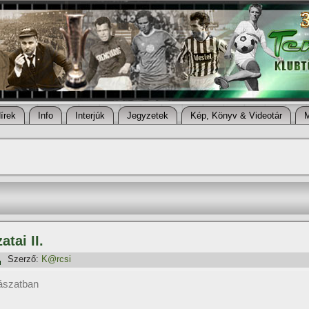
í­rek
Info
Interjúk
Jegyzetek
Kép, Könyv & Videotár
tai II.
Szerző:
K@rcsi
dászatban