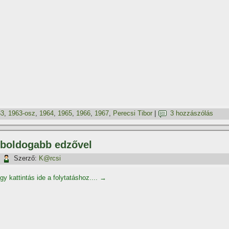
63
,
1963-osz
,
1964
,
1965
,
1966
,
1967
,
Perecsi Tibor
|
3 hozzászólás
gboldogabb edzővel
|
Szerző:
K@rcsi
gy kattintás ide a folytatáshoz....
→