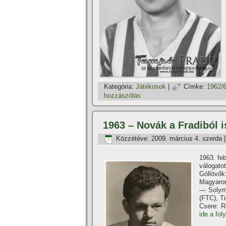
Kategória:
Játékosok
|
Címke:
1962/
hozzászólás
1963 – Novák a Fradiból i
Közzétéve:
2009. március 4. szerda
1963. fe
válogato
Góllövők
Magyaror
— Solymo
(FTC), T
Csere: R
ide a fol