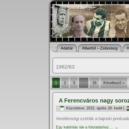
Adattár
Alberttól – Zsiborásig
H
1962/63
1
2
3
…
16
Következő »
A Ferencváros nagy soroza
Közzétéve:
2015. április 28. kedd
|
Veretlenségi szériák a bajnoki pontva
Egy kattintás ide a folytatáshoz....
→