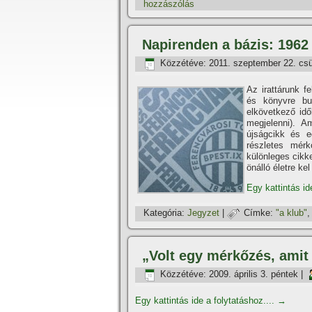
hozzászólás
Napirenden a bázis: 1962
Közzétéve:
2011. szeptember 22. csü
Az irattárunk 
és könyvre bu
elkövetkező idő
megjelenni). A
újságcikk és e
részletes mérk
különleges cikke
önálló életre ke
Egy kattintás id
Kategória:
Jegyzet
|
Címke:
"a klub"
„Volt egy mérkőzés, amit
Közzétéve:
2009. április 3. péntek
|
Egy kattintás ide a folytatáshoz....
→