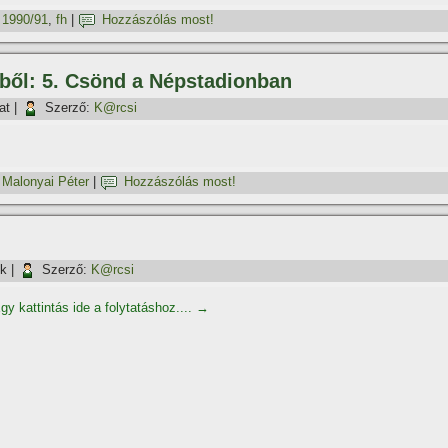
,
1990/91
,
fh
|
Hozzászólás most!
iből: 5. Csönd a Népstadionban
at
|
Szerző:
K@rcsi
,
Malonyai Péter
|
Hozzászólás most!
ök
|
Szerző:
K@rcsi
gy kattintás ide a folytatáshoz....
→