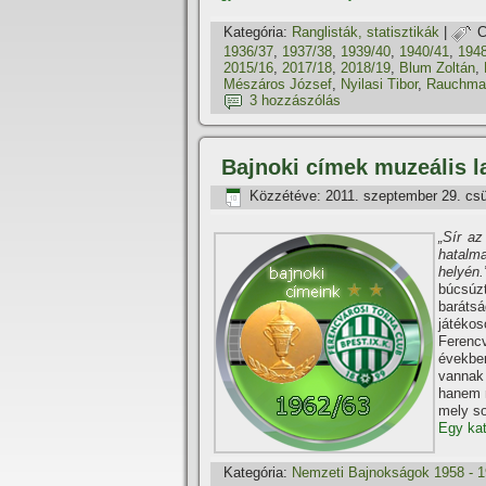
Kategória:
Ranglisták, statisztikák
|
C
1936/37
,
1937/38
,
1939/40
,
1940/41
,
194
2015/16
,
2017/18
,
2018/19
,
Blum Zoltán
,
Mészáros József
,
Nyilasi Tibor
,
Rauchmau
3 hozzászólás
Bajnoki cí­mek muzeális 
Közzétéve:
2011. szeptember 29. csü
„Sí­r a
hatalm
helyén.
búcsúz
baráts
játéko
Ferencv
években
vannak
hanem m
mely so
Egy kat
Kategória:
Nemzeti Bajnokságok 1958 - 