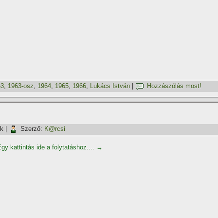
63
,
1963-osz
,
1964
,
1965
,
1966
,
Lukács István
|
Hozzászólás most!
ök
|
Szerző:
K@rcsi
gy kattintás ide a folytatáshoz....
→