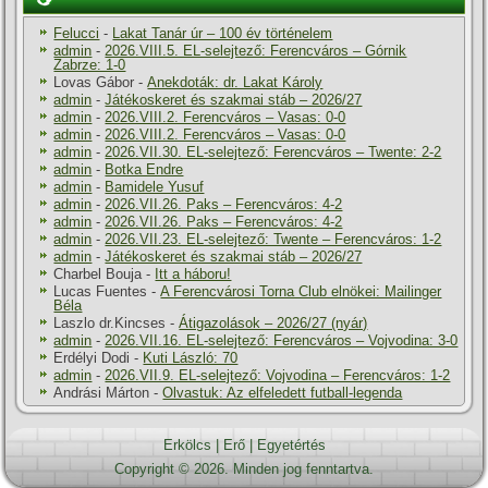
Felucci
-
Lakat Tanár úr – 100 év történelem
admin
-
2026.VIII.5. EL-selejtező: Ferencváros – Górnik
Zabrze: 1-0
Lovas Gábor
-
Anekdoták: dr. Lakat Károly
admin
-
Játékoskeret és szakmai stáb – 2026/27
admin
-
2026.VIII.2. Ferencváros – Vasas: 0-0
admin
-
2026.VIII.2. Ferencváros – Vasas: 0-0
admin
-
2026.VII.30. EL-selejtező: Ferencváros – Twente: 2-2
admin
-
Botka Endre
admin
-
Bamidele Yusuf
admin
-
2026.VII.26. Paks – Ferencváros: 4-2
admin
-
2026.VII.26. Paks – Ferencváros: 4-2
admin
-
2026.VII.23. EL-selejtező: Twente – Ferencváros: 1-2
admin
-
Játékoskeret és szakmai stáb – 2026/27
Charbel Bouja
-
Itt a háboru!
Lucas Fuentes
-
A Ferencvárosi Torna Club elnökei: Mailinger
Béla
Laszlo dr.Kincses
-
Átigazolások – 2026/27 (nyár)
admin
-
2026.VII.16. EL-selejtező: Ferencváros – Vojvodina: 3-0
Erdélyi Dodi
-
Kuti László: 70
admin
-
2026.VII.9. EL-selejtező: Vojvodina – Ferencváros: 1-2
Andrási Márton
-
Olvastuk: Az elfeledett futball-legenda
Erkölcs
|
Erő
|
Egyetértés
Copyright © 2026. Minden jog fenntartva.