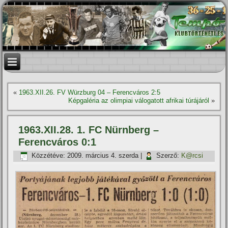
«
1963.XII.26. FV Würzburg 04 – Ferencváros 2:5
Képgaléria az olimpiai válogatott afrikai túrájáról
»
1963.XII.28. 1. FC Nürnberg –
Ferencváros 0:1
Közzétéve:
2009. március 4. szerda
|
Szerző:
K@rcsi