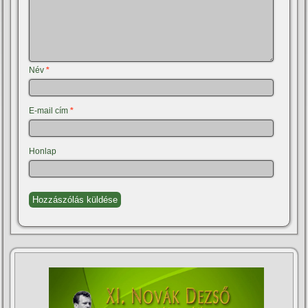
Név
*
E-mail cím
*
Honlap