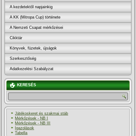
A kezdetektől napjainkig
A KK (Mitropa Cup) története
A Nemzeti Csapat mérkőzései
Cikktár
Könyvek, füzetek, újságok
Szerkesztőség
Adatkezelési Szabályzat
KERESÉS
Játékoskeret és szakmai stáb
Mérkőzések - NB I
Mérkőzések - NB III
Igazolások
Tabella