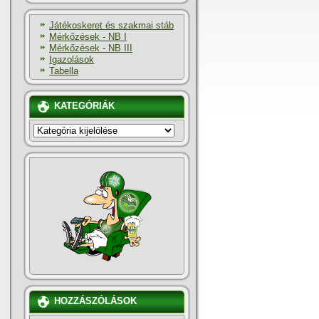
Játékoskeret és szakmai stáb
Mérkőzések - NB I
Mérkőzések - NB III
Igazolások
Tabella
KATEGÓRIÁK
KATEGÓRIÁK
HOZZÁSZÓLÁSOK