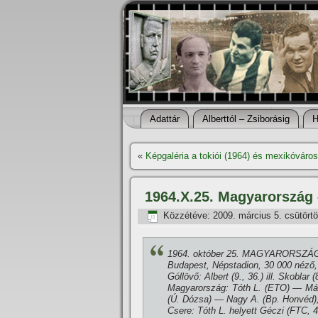
Adattár
Alberttól – Zsiborásig
H
«
Képgaléria a tokiói (1964) és mexikóvárosi
1964.X.25. Magyarország 
Közzétéve:
2009. március 5. csütört
1964. október 25. MAGYARORSZÁ
Budapest, Népstadion, 30 000 néző, v
Góllövő: Albert (9., 36.) ill. Skoblar (
Magyarország: Tóth L. (ETO) — Mát
(Ú. Dózsa) — Nagy A. (Bp. Honvéd),
Csere: Tóth L. helyett Géczi (FTC, 4