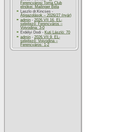
Ferencvárosi Torna Club
elnökei: Mailinger Béla
Laszlo dr.Kincses
-
Átigazolások – 2026/27 (nyár)
admin
-
2026.VII.16. EL-
selejtező: Ferencváros –
Vojvodina: 3-0
Erdélyi Dodi
-
Kuti László: 70
admin
-
2026.VII.9. EL-
selejtező: Vojvodina –
Ferencváros: 1-2