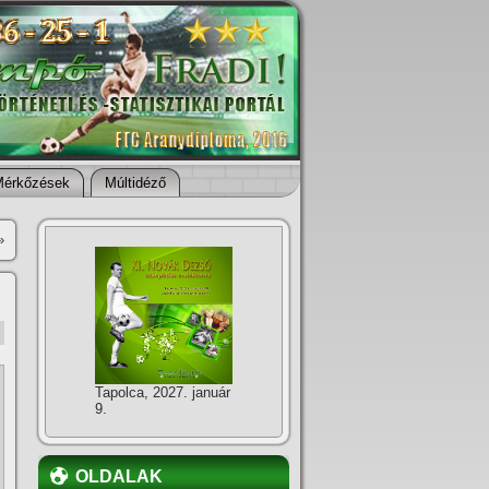
Mérkőzések
Múltidéző
»
Tapolca, 2027. január
9.
OLDALAK