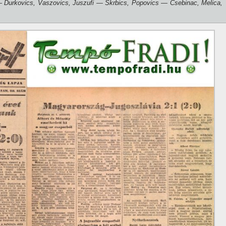
— Durkovics, Vaszovics, Juszufi — Skrbics, Popovics — Csebinac, Melica,