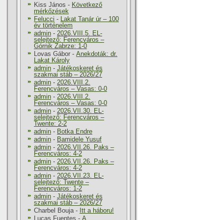
Kiss János
-
Következő
mérkőzések
Felucci
-
Lakat Tanár úr – 100
év történelem
admin
-
2026.VIII.5. EL-
selejtező: Ferencváros –
Górnik Zabrze: 1-0
Lovas Gábor
-
Anekdoták: dr.
Lakat Károly
admin
-
Játékoskeret és
szakmai stáb – 2026/27
admin
-
2026.VIII.2.
Ferencváros – Vasas: 0-0
admin
-
2026.VIII.2.
Ferencváros – Vasas: 0-0
admin
-
2026.VII.30. EL-
selejtező: Ferencváros –
Twente: 2-2
admin
-
Botka Endre
admin
-
Bamidele Yusuf
admin
-
2026.VII.26. Paks –
Ferencváros: 4-2
admin
-
2026.VII.26. Paks –
Ferencváros: 4-2
admin
-
2026.VII.23. EL-
selejtező: Twente –
Ferencváros: 1-2
admin
-
Játékoskeret és
szakmai stáb – 2026/27
Charbel Bouja
-
Itt a háboru!
Lucas Fuentes
-
A