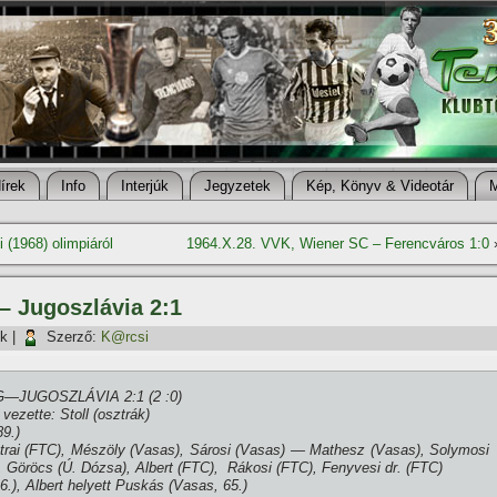
í­rek
Info
Interjúk
Jegyzetek
Kép, Könyv & Videotár
 (1968) olimpiáról
1964.X.28. VVK, Wiener SC – Ferencváros 1:0
– Jugoszlávia 2:1
ök
|
Szerző:
K@rcsi
G—JUGOSZLÁVIA 2:1 (2 :0)
ezette: Stoll (osztrák)
89.)
rai (FTC), Mészöly (Vasas), Sárosi (Vasas) — Mathesz (Vasas), Solymosi
 Göröcs (Ú. Dózsa), Albert (FTC), Rákosi (FTC), Fenyvesi dr. (FTC)
6.), Albert helyett Puskás (Vasas, 65.)