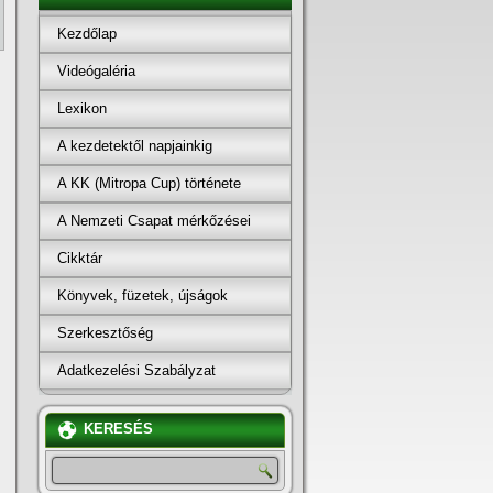
Kezdőlap
Videógaléria
Lexikon
A kezdetektől napjainkig
A KK (Mitropa Cup) története
A Nemzeti Csapat mérkőzései
Cikktár
Könyvek, füzetek, újságok
Szerkesztőség
Adatkezelési Szabályzat
KERESÉS