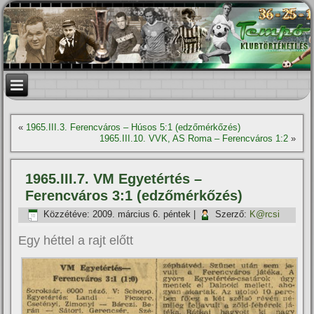
«
1965.III.3. Ferencváros – Húsos 5:1 (edzőmérkőzés)
1965.III.10. VVK, AS Roma – Ferencváros 1:2
»
1965.III.7. VM Egyetértés –
Ferencváros 3:1 (edzőmérkőzés)
Közzétéve:
2009. március 6. péntek
|
Szerző:
K@rcsi
Egy héttel a rajt előtt