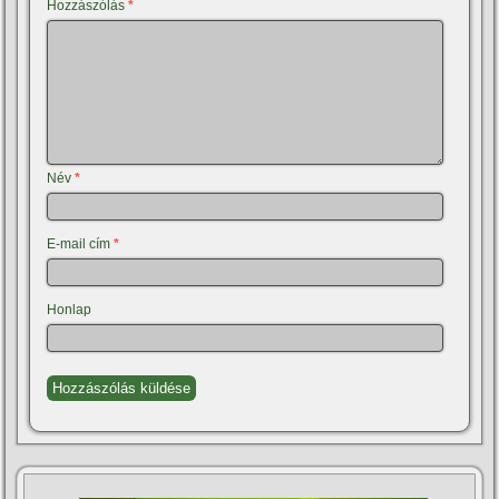
Hozzászólás
*
Név
*
E-mail cím
*
Honlap