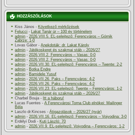
HOZZÁSZÓLÁSOK
Kiss János
-
Következő mérkőzések
Felucci
-
Lakat Tanár úr – 100 év történelem
admin
-
2026.VIII.5. EL-selejtező: Ferencváros – Górnik
Zabrze: 1-0
Lovas Gábor
-
Anekdoták: dr. Lakat Károly
admin
-
Játékoskeret és szakmai stáb – 2026/27
admin
-
2026.VIII.2. Ferencváros – Vasas: 0-0
admin
-
2026.VIII.2. Ferencváros – Vasas: 0-0
admin
-
2026.VII.30. EL-selejtező: Ferencváros – Twente: 2-2
admin
-
Botka Endre
admin
-
Bamidele Yusuf
admin
-
2026.VII.26. Paks – Ferencváros: 4-2
admin
-
2026.VII.26. Paks – Ferencváros: 4-2
admin
-
2026.VII.23. EL-selejtező: Twente – Ferencváros: 1-2
admin
-
Játékoskeret és szakmai stáb – 2026/27
Charbel Bouja
-
Itt a háboru!
Lucas Fuentes
-
A Ferencvárosi Torna Club elnökei: Mailinger
Béla
Laszlo dr.Kincses
-
Átigazolások – 2026/27 (nyár)
admin
-
2026.VII.16. EL-selejtező: Ferencváros – Vojvodina: 3-0
Erdélyi Dodi
-
Kuti László: 70
admin
-
2026.VII.9. EL-selejtező: Vojvodina – Ferencváros: 1-2