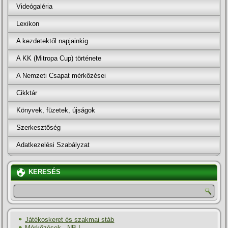
Videógaléria
Lexikon
A kezdetektől napjainkig
A KK (Mitropa Cup) története
A Nemzeti Csapat mérkőzései
Cikktár
Könyvek, füzetek, újságok
Szerkesztőség
Adatkezelési Szabályzat
KERESÉS
Játékoskeret és szakmai stáb
Mérkőzések - NB I