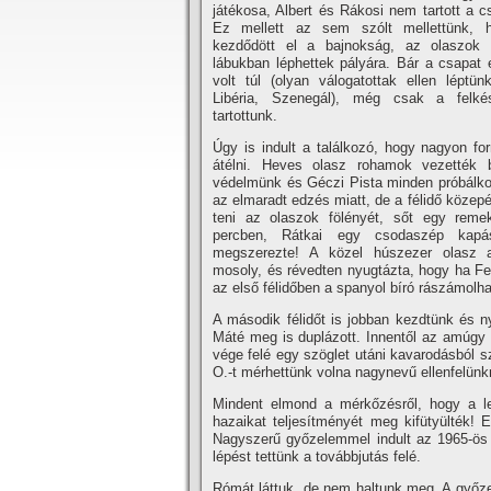
játékosa, Albert és Rákosi nem tartott a c
Ez mellett az sem szólt mellettünk,
kezdődött el a bajnokság, az olaszok 
lábukban léphettek pályára. Bár a csapat e
volt túl (olyan válogatottak ellen léptün
Libéria, Szenegál), még csak a felké
tartottunk.
Úgy is indult a találkozó, hogy nagyon for
átélni. Heves olasz rohamok vezették
védelmünk és Géczi Pista minden próbálkoz
az elmaradt edzés miatt, de a félidő közepé
teni az olaszok fölényét, sőt egy rem
percben, Rátkai egy csodaszép kapás
megszerezte! A közel húszezer olasz a
mosoly, és révedten nyugtázta, hogy ha Fen
az első félidőben a spanyol bí­ró rászámolh
A második félidőt is jobban kezdtünk és n
Máté meg is duplázott. Innentől az amúgy
vége felé egy szöglet utáni kavarodásból sz
O.-t mérhettünk volna nagynevű ellenfelünk
Mindent elmond a mérkőzésről, hogy a lef
hazaikat teljesí­tményét meg kifütyülték! 
Nagyszerű győzelemmel indult az 1965-ös
lépést tettünk a továbbjutás felé.
Rómát láttuk, de nem haltunk meg. A győzel