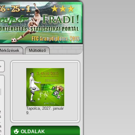
Mérkőzések
Múltidéző
»
Tapolca, 2027. január
z
9.
s
.
a
n
OLDALAK