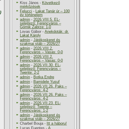
Kiss János
-
Következő
mérkőzések
Felucci
-
Lakat Tanár úr – 100
)
év történelem
admin
-
2026.VIII.5. EL-
selejtező: Ferencváros –
Górnik Zabrze: 1-0
Lovas Gábor
-
Anekdoták: dr.
Lakat Károly
admin
-
Játékoskeret és
szakmai stáb – 2026/27
admin
-
2026.VIII.2.
Ferencváros – Vasas: 0-0
admin
-
2026.VIII.2.
Ferencváros – Vasas: 0-0
admin
-
2026.VII.30. EL-
selejtező: Ferencváros –
Twente: 2-2
admin
-
Botka Endre
admin
-
Bamidele Yusuf
admin
-
2026.VII.26. Paks –
Ferencváros: 4-2
admin
-
2026.VII.26. Paks –
Ferencváros: 4-2
admin
-
2026.VII.23. EL-
selejtező: Twente –
Ferencváros: 1-2
admin
-
Játékoskeret és
szakmai stáb – 2026/27
Charbel Bouja
-
Itt a háboru!
Lucas Fuentes
-
A