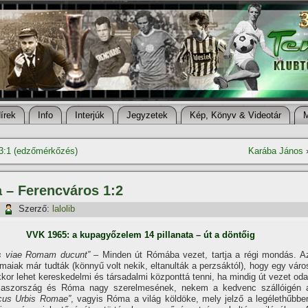
í­rek
Info
Interjúk
Jegyzetek
Kép, Könyv & Videotár
 3:1 (edzőmérkőzés)
Karába János
a – Ferencváros 1:2
|
Szerző:
lalolib
VVK 1965: a kupagyőzelem 14 pillanata – út a döntőig
 viae Romam ducunt”
– Minden út Rómába vezet, tartja a régi mondás. A
ómaiak már tudták (könnyű volt nekik, eltanulták a perzsáktól), hogy egy váro
kor lehet kereskedelmi és társadalmi központtá tenni, ha mindig út vezet oda
laszország és Róma nagy szerelmesének, nekem a kedvenc szállóigén 
icus Urbis Romae”
, vagyis Róma a világ köldöke, mely jelző a legélethűbbe