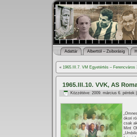
Adattár
Alberttól – Zsiborásig
H
«
1965.III.7. VM Egyetértés – Ferencváros
1965.III.10. VVK, AS Rom
Közzétéve:
2009. március 6. péntek
„Omnes
ókori r
csak ak
Mint O
„Umbil