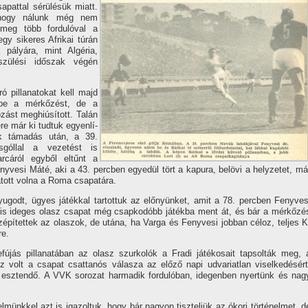
sapattal sérülésük miatt.
 hogy nálunk még nem
meg több fordulóval a
gy sikeres Afrikai túrán
k pályára, mint Algéria,
szülési időszak végén
ró pillanatokat kell majd
 be a mérkőzést, de a
ást meghiúsí­tott. Talán
re már ki tudtuk egyenlí­
ek támadás után, a 39.
góllal a vezetést is
rcáról egyből eltűnt a
yvesi Máté, aki a 43. percben egyedül tört a kapura, belövi a helyzetet, má
atott volna a Roma csapatára.
yugodt, ügyes játékkal tartottuk az előnyünket, amit a 78. percben Fenyves
 is ideges olasz csapat még csapkodóbb játékba ment át, és bár a mérkőzé
épí­tettek az olaszok, de utána, ha Varga és Fenyvesi jobban céloz, teljes K
re.
újás pillanatában az olasz szurkolók a Fradi játékosait tapsolták meg, 
Ez volt a csapat csattanós válasza az előző napi udvariatlan viselkedésért
 esztendő. A VVK sorozat harmadik fordulóban, idegenben nyertünk és nag
münkkel azt is igazoltuk, hogy bár nagyon tiszteljük az ókori történelmet, d