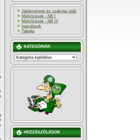
Játékoskeret és szakmai stáb
Mérkőzések - NB I
Mérkőzések - NB III
Igazolások
Tabella
KATEGÓRIÁK
KATEGÓRIÁK
r
i
s
.
a
!
y
HOZZÁSZÓLÁSOK
e