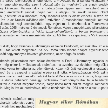
ki a város jelentőségét a történelem, a művészet és a kultúra világában. 
ik ismertebb mondás szerint
„Romát látni és meghalni”
, bár ennek eredet
ég kétséges. Vannak akik a babazsúrnak éppen nem nevezhető róma
lomig eredeztetik (annak idején volt is alapja), de sokak szerint inkáb
ól „csenték” el a mondást, mely ráadásul nem is olasz eredetű, hiszen az
í­rta le az
Utazás Itáliában
cí­mű művében. A mondásokat ismerjük, azt má
llomásból, régi anekdotákból, hogy vajon mit is érezhettek a Ferencváro
lő után, 1965. március 9-én landolt Rómában. Vajon a megérkezés pillanatába
a Szent Péter-bazilika, a Viktor Emanuel-emlékmű, a Forum Romanum, 
aznap este nem kéne megmérkőzniük az AS Roma csapatával, a VVK soroza
 tudják, hogy Itáliában a labdarúgás északon kezdődött, ott alakultak az els
zú utat kellett megtennie. Az AS Roma több kisebb csapat egyesülésébő
ászári hagyományait követve
giallorosso
, azaz sárga és bordó.
kezés pillanatában nem sokat érezhetett a Fradi különí­tmény, ugyanis a
 Ez még akkor is méltatlannak számí­tott, ha azokban az években még dúlt 
ett volna tompí­tania az ellentéteket. Közel két órát várakozott a csapat 
eg” és a csapatot a szálláshelyére szállí­totta. A bosszúságon kí­vül azt i
tunk már a mérkőzés előtt edzést tartani! Persze az sincs kizárva, hogy ne
a klubra nehezedő pénzügyi problémák miatt tornyosultak fel a feladatok
ztak a csapat megerősí­tésére, sárga-bordó mezt húzott magára Tamborini
lo. Meg is lett az eredménye, nőtt a nézőszám és 1964-ben az olasz kupát i
 névnek számí­tott még
akartak tudomást venni.
a Fradi két meghatározó