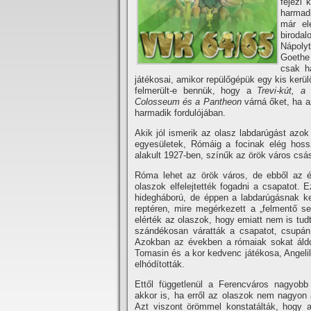
fejezi 
harmad
már el
biroda
Nápolyt
Goethe 
csak ha
játékosai, amikor repülőgépük egy kis kerü
felmerült-e bennük, hogy a
Trevi-kút, 
Colosseum és a Pantheon
várná őket, ha 
harmadik fordulójában.
Akik jól ismerik az olasz labdarúgást azok
egyesületek, Rómáig a focinak elég hoss
alakult 1927-ben, szí­nűk az örök város cs
Róma lehet az örök város, de ebből az ér
olaszok elfelejtették fogadni a csapatot.
hidegháború, de éppen a labdarúgásnak kell
reptéren, mire megérkezett a „felmentő ser
elérték az olaszok, hogy emiatt nem is tud
szándékosan váratták a csapatot, csupán 
Azokban az években a rómaiak sokat áldo
Tomasin és a kor kedvenc játékosa, Angelil
elhódí­tották.
Ettől függetlenül a Ferencváros nagyobb
akkor is, ha erről az olaszok nem nagyon 
Azt viszont örömmel konstatálták, hogy 