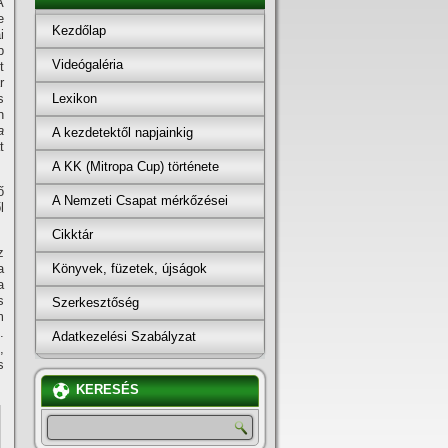
A
e
Kezdőlap
i
b
Videógaléria
t
r
Lexikon
s
n
a
A kezdetektől napjainkig
t
A KK (Mitropa Cup) története
ő
A Nemzeti Csapat mérkőzései
l
Cikktár
z
Könyvek, füzetek, újságok
a
a
s
Szerkesztőség
m
.
Adatkezelési Szabályzat
,
s
KERESÉS