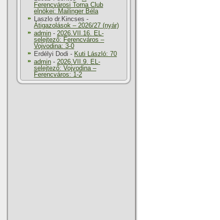
Ferencvárosi Torna Club
elnökei: Mailinger Béla
Laszlo dr.Kincses
-
Átigazolások – 2026/27 (nyár)
admin
-
2026.VII.16. EL-
selejtező: Ferencváros –
Vojvodina: 3-0
Erdélyi Dodi
-
Kuti László: 70
admin
-
2026.VII.9. EL-
selejtező: Vojvodina –
Ferencváros: 1-2