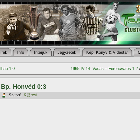
í­rek
Info
Interjúk
Jegyzetek
Kép, Könyv & Videotár
lbao 1:0
1965.IV.14. Vasas – Ferencváros 1:2
– Bp. Honvéd 0:3
|
Szerző:
K@rcsi