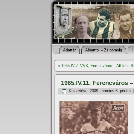
Adattár
Alberttól – Zsiborásig
H
«
1965.IV.7. VVK, Ferencváros – Athletic Bi
1965.IV.11. Ferencváros 
Közzétéve:
2009. március 6. péntek