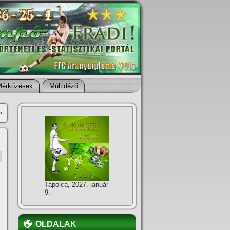
Mérkőzések
Múltidéző
»
Tapolca, 2027. január
9.
OLDALAK