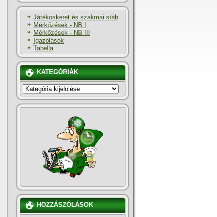
Játékoskeret és szakmai stáb
Mérkőzések - NB I
Mérkőzések - NB III
Igazolások
Tabella
KATEGÓRIÁK
KATEGÓRIÁK
HOZZÁSZÓLÁSOK