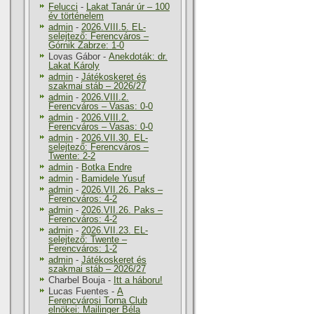
Felucci
-
Lakat Tanár úr – 100
év történelem
admin
-
2026.VIII.5. EL-
selejtező: Ferencváros –
Górnik Zabrze: 1-0
Lovas Gábor
-
Anekdoták: dr.
Lakat Károly
admin
-
Játékoskeret és
szakmai stáb – 2026/27
admin
-
2026.VIII.2.
Ferencváros – Vasas: 0-0
admin
-
2026.VIII.2.
Ferencváros – Vasas: 0-0
admin
-
2026.VII.30. EL-
selejtező: Ferencváros –
Twente: 2-2
admin
-
Botka Endre
admin
-
Bamidele Yusuf
admin
-
2026.VII.26. Paks –
Ferencváros: 4-2
admin
-
2026.VII.26. Paks –
Ferencváros: 4-2
admin
-
2026.VII.23. EL-
selejtező: Twente –
Ferencváros: 1-2
admin
-
Játékoskeret és
szakmai stáb – 2026/27
Charbel Bouja
-
Itt a háboru!
Lucas Fuentes
-
A
Ferencvárosi Torna Club
elnökei: Mailinger Béla