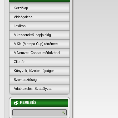
Kezdőlap
Videógaléria
Lexikon
A kezdetektől napjainkig
A KK (Mitropa Cup) története
A Nemzeti Csapat mérkőzései
Cikktár
Könyvek, füzetek, újságok
Szerkesztőség
Adatkezelési Szabályzat
KERESÉS