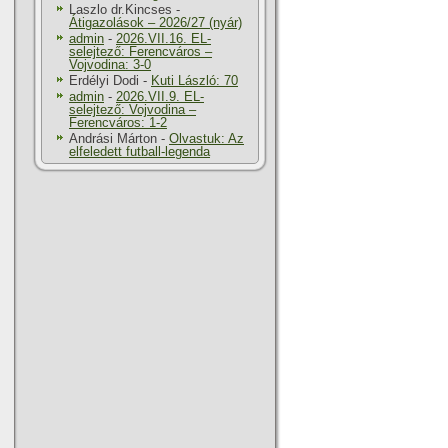
Laszlo dr.Kincses
-
Átigazolások – 2026/27 (nyár)
admin
-
2026.VII.16. EL-
selejtező: Ferencváros –
Vojvodina: 3-0
Erdélyi Dodi
-
Kuti László: 70
admin
-
2026.VII.9. EL-
selejtező: Vojvodina –
Ferencváros: 1-2
Andrási Márton
-
Olvastuk: Az
elfeledett futball-legenda