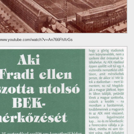
//www.youtube.com/watch?v=An766FhXrGs