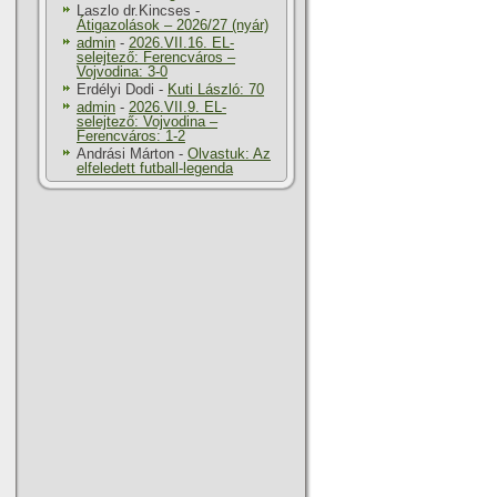
Laszlo dr.Kincses
-
Átigazolások – 2026/27 (nyár)
admin
-
2026.VII.16. EL-
selejtező: Ferencváros –
Vojvodina: 3-0
Erdélyi Dodi
-
Kuti László: 70
admin
-
2026.VII.9. EL-
selejtező: Vojvodina –
Ferencváros: 1-2
Andrási Márton
-
Olvastuk: Az
elfeledett futball-legenda