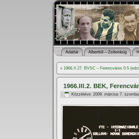
Adattár
Alberttól – Zsiborásig
H
«
1966.II.27. BVSC – Ferencváros 0:5 (ed
1966.III.2. BEK, Ferencvá
Közzétéve:
2009. március 7. szomba