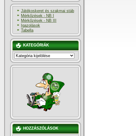
Játékoskeret és szakmai stáb
Mérkőzések - NB I
Mérkőzések - NB III
Igazolások
Tabella
KATEGÓRIÁK
KATEGÓRIÁK
HOZZÁSZÓLÁSOK