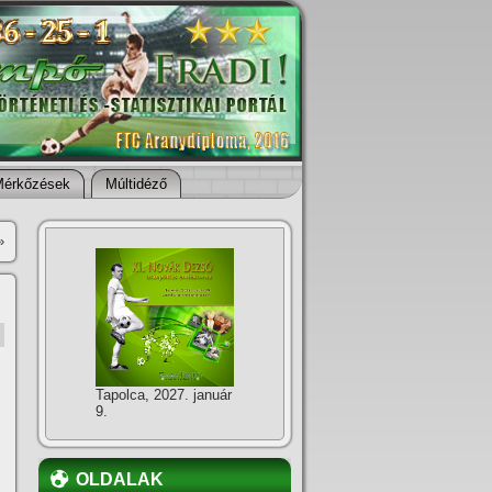
Mérkőzések
Múltidéző
»
Tapolca, 2027. január
9.
OLDALAK