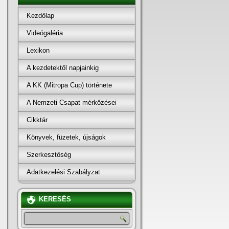
Kezdőlap
Videógaléria
Lexikon
A kezdetektől napjainkig
A KK (Mitropa Cup) története
A Nemzeti Csapat mérkőzései
Cikktár
Könyvek, füzetek, újságok
Szerkesztőség
Adatkezelési Szabályzat
KERESÉS