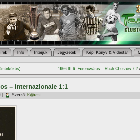
í­rek
Info
Interjúk
Jegyzetek
Kép, Könyv & Videotár
zőmérkőzés)
1966.III.6. Ferencváros – Ruch Chorzów 7:2
ros – Internazionale 1:1
t
|
Szerző:
K@rcsi