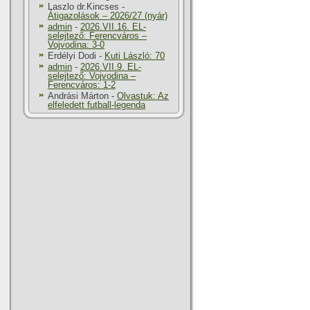
Laszlo dr.Kincses
-
Átigazolások – 2026/27 (nyár)
admin
-
2026.VII.16. EL-
selejtező: Ferencváros –
Vojvodina: 3-0
Erdélyi Dodi
-
Kuti László: 70
admin
-
2026.VII.9. EL-
selejtező: Vojvodina –
Ferencváros: 1-2
Andrási Márton
-
Olvastuk: Az
elfeledett futball-legenda