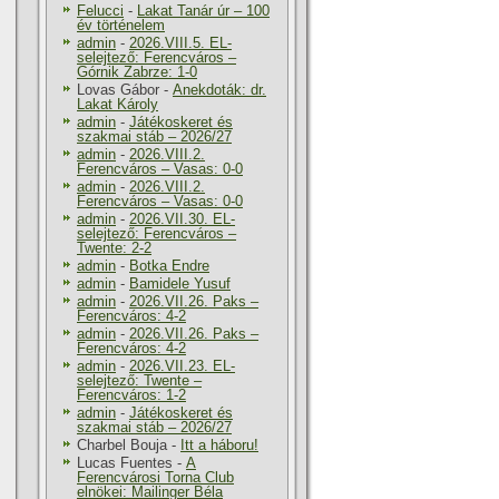
Felucci
-
Lakat Tanár úr – 100
év történelem
admin
-
2026.VIII.5. EL-
selejtező: Ferencváros –
Górnik Zabrze: 1-0
Lovas Gábor
-
Anekdoták: dr.
Lakat Károly
admin
-
Játékoskeret és
szakmai stáb – 2026/27
admin
-
2026.VIII.2.
Ferencváros – Vasas: 0-0
admin
-
2026.VIII.2.
Ferencváros – Vasas: 0-0
admin
-
2026.VII.30. EL-
selejtező: Ferencváros –
Twente: 2-2
admin
-
Botka Endre
admin
-
Bamidele Yusuf
admin
-
2026.VII.26. Paks –
Ferencváros: 4-2
admin
-
2026.VII.26. Paks –
Ferencváros: 4-2
admin
-
2026.VII.23. EL-
selejtező: Twente –
Ferencváros: 1-2
admin
-
Játékoskeret és
szakmai stáb – 2026/27
Charbel Bouja
-
Itt a háboru!
Lucas Fuentes
-
A
Ferencvárosi Torna Club
elnökei: Mailinger Béla