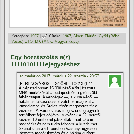
Kategória:
1967
|
Címke:
1967
,
Albert Flórián
,
Győri (Rába;
Vasas) ETO
,
MK (MNK; Magyar Kupa)
Egy hozzászólás a(z)
11110101111ejegyzéshez
lacimadár on
2017. március 22. szerda - 20:57
„FERENCVÁROS— GYŐRI ETO 2:3 (1:11
A Népstadionban 15 000 néző előtt játszotta
MNK mérkőzését a budapesti és a győri zöld
fehér csapat. A vendégek —, a kupa védői —,
hatalmas lelkesedéssel vetették magukat a
küzdelembe és Stolcz révén megszerezték a
vezetést. A Ferencváros még szünetig egyenlí­
tett Albert fejes góljával. A győrlek a 22. perctől
kezdve 10 emberrel játszottak, mert Orbán
megsérült és nem tudta folytatni a küzdelmet.
Szünet után a 61. percben Varsányi ügyesen
játszotta magát tisztára és a hálóba gurí­tott.