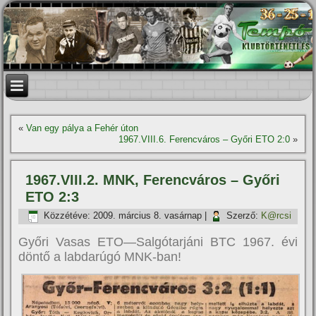
«
Van egy pálya a Fehér úton
1967.VIII.6. Ferencváros – Győri ETO 2:0
»
1967.VIII.2. MNK, Ferencváros – Győri
ETO 2:3
Közzétéve:
2009. március 8. vasárnap
|
Szerző:
K@rcsi
Győri Vasas ETO—Salgótarjáni BTC 1967. évi
döntő a labdarúgó MNK-ban!