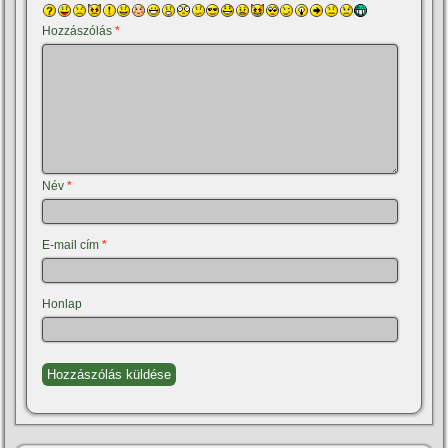
Hozzászólás
*
Név
*
E-mail cím
*
Honlap