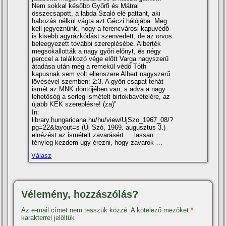
Nem sokkal később Győrfi és Mátrai
összecsapott, a labda Szaló elé pattant, aki
habozás nélkül vágta azt Géczi hálójába. Meg
kell jegyeznünk, hogy a ferencvárosi kapuvédő
is kisebb agyrázkódást szenvedett, de az orvos
beleegyezett további szereplésébe. Alberték
megsokallották a nagy győri előnyt, és négy
perccel a találkozó vége előtt Varga nagyszerű
átadása után még a remekül védő Tóth
kapusnak sem volt ellenszere Albert nagyszerű
lövésével szemben: 2:3. A győri csapat tehát
ismét az MNK döntőjében van, s adva a nagy
lehetőség a serleg ismételt birtokbavételére, az
újabb KEK szereplésre! (za)”
In:
library.hungaricana.hu/hu/view/UjSzo_1967_08/?
pg=22&layout=s (Új Szó, 1969. augusztus 3.)
elnézést az ismételt zavarásért … lassan
tényleg kezdem úgy érezni, hogy zavarok …
Válasz
Vélemény, hozzászólás?
Az e-mail címet nem tesszük közzé.
A kötelező mezőket
*
karakterrel jelöltük