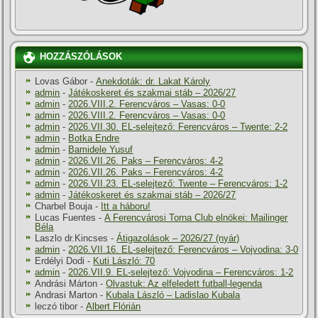
HOZZÁSZÓLÁSOK
Lovas Gábor
-
Anekdoták: dr. Lakat Károly
admin
-
Játékoskeret és szakmai stáb – 2026/27
admin
-
2026.VIII.2. Ferencváros – Vasas: 0-0
admin
-
2026.VIII.2. Ferencváros – Vasas: 0-0
admin
-
2026.VII.30. EL-selejtező: Ferencváros – Twente: 2-2
admin
-
Botka Endre
admin
-
Bamidele Yusuf
admin
-
2026.VII.26. Paks – Ferencváros: 4-2
admin
-
2026.VII.26. Paks – Ferencváros: 4-2
admin
-
2026.VII.23. EL-selejtező: Twente – Ferencváros: 1-2
admin
-
Játékoskeret és szakmai stáb – 2026/27
Charbel Bouja
-
Itt a háboru!
Lucas Fuentes
-
A Ferencvárosi Torna Club elnökei: Mailinger
Béla
Laszlo dr.Kincses
-
Átigazolások – 2026/27 (nyár)
admin
-
2026.VII.16. EL-selejtező: Ferencváros – Vojvodina: 3-0
Erdélyi Dodi
-
Kuti László: 70
admin
-
2026.VII.9. EL-selejtező: Vojvodina – Ferencváros: 1-2
Andrási Márton
-
Olvastuk: Az elfeledett futball-legenda
Andrasi Marton
-
Kubala László – Ladislao Kubala
leczó tibor
-
Albert Flórián