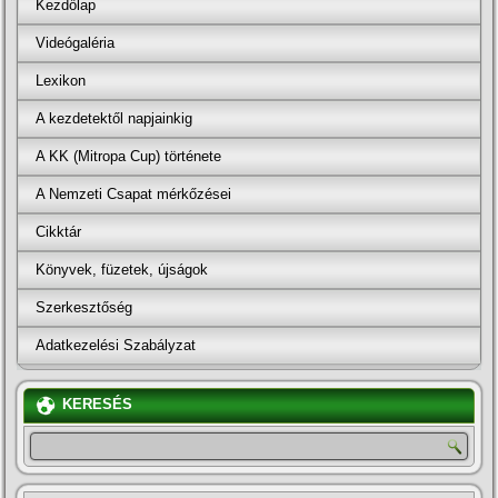
Kezdőlap
Videógaléria
Lexikon
A kezdetektől napjainkig
A KK (Mitropa Cup) története
A Nemzeti Csapat mérkőzései
Cikktár
Könyvek, füzetek, újságok
Szerkesztőség
Adatkezelési Szabályzat
KERESÉS