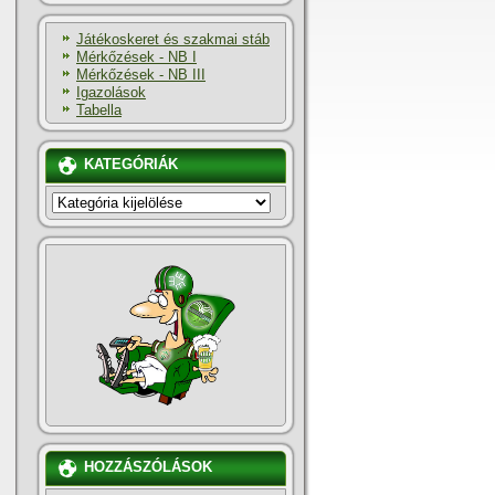
Játékoskeret és szakmai stáb
Mérkőzések - NB I
Mérkőzések - NB III
Igazolások
Tabella
KATEGÓRIÁK
KATEGÓRIÁK
HOZZÁSZÓLÁSOK