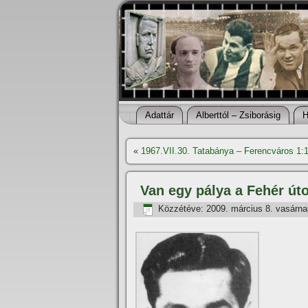
Adattár
Alberttól – Zsiborásig
H
«
1967.VII.30. Tatabánya – Ferencváros 1:
Van egy pálya a Fehér út
Közzétéve:
2009. március 8. vasárna