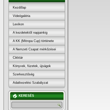
Kezdőlap
Videógaléria
Lexikon
A kezdetektől napjainkig
A KK (Mitropa Cup) története
A Nemzeti Csapat mérkőzései
Cikktár
Könyvek, füzetek, újságok
Szerkesztőség
Adatkezelési Szabályzat
KERESÉS