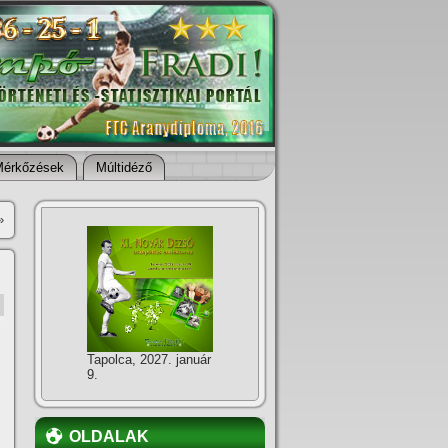
Mérkőzések
Múltidéző
»
Tapolca, 2027. január
9.
OLDALAK