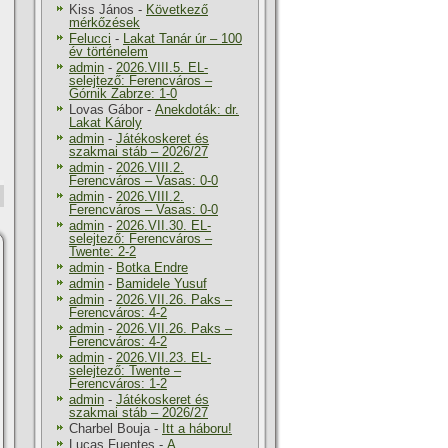
Kiss János
-
Következő
mérkőzések
Felucci
-
Lakat Tanár úr – 100
év történelem
admin
-
2026.VIII.5. EL-
selejtező: Ferencváros –
Górnik Zabrze: 1-0
Lovas Gábor
-
Anekdoták: dr.
Lakat Károly
admin
-
Játékoskeret és
szakmai stáb – 2026/27
admin
-
2026.VIII.2.
Ferencváros – Vasas: 0-0
admin
-
2026.VIII.2.
Ferencváros – Vasas: 0-0
admin
-
2026.VII.30. EL-
selejtező: Ferencváros –
Twente: 2-2
admin
-
Botka Endre
admin
-
Bamidele Yusuf
admin
-
2026.VII.26. Paks –
Ferencváros: 4-2
admin
-
2026.VII.26. Paks –
Ferencváros: 4-2
admin
-
2026.VII.23. EL-
selejtező: Twente –
Ferencváros: 1-2
admin
-
Játékoskeret és
szakmai stáb – 2026/27
Charbel Bouja
-
Itt a háboru!
Lucas Fuentes
-
A