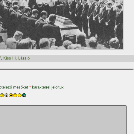
7
,
Kiss III. László
ötelező mezőket
*
karakterrel jelöltük