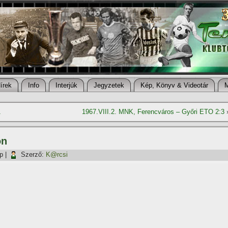
í­rek
Info
Interjúk
Jegyzetek
Kép, Könyv & Videotár
1
1967.VIII.2. MNK, Ferencváros – Győri ETO 2:3
on
p
|
Szerző:
K@rcsi