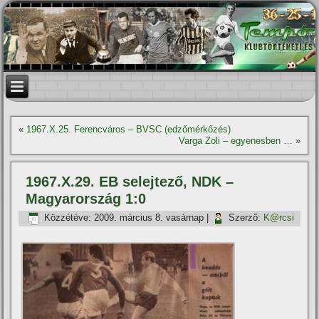
«
1967.X.25. Ferencváros – BVSC (edzőmérkőzés)
Varga Zoli – egyenesben …
»
1967.X.29. EB selejtező, NDK –
Magyarország 1:0
Közzétéve:
2009. március 8. vasárnap
|
Szerző:
K@rcsi