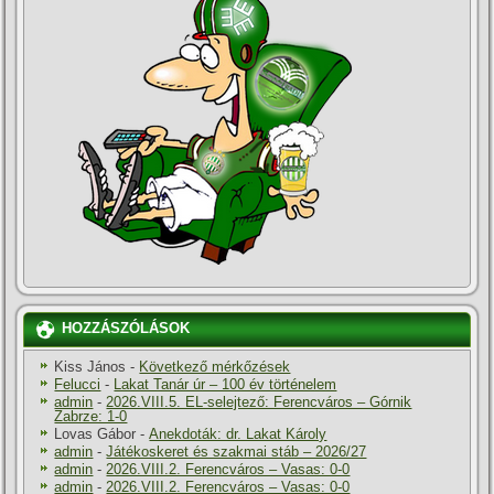
HOZZÁSZÓLÁSOK
Kiss János
-
Következő mérkőzések
Felucci
-
Lakat Tanár úr – 100 év történelem
admin
-
2026.VIII.5. EL-selejtező: Ferencváros – Górnik
Zabrze: 1-0
Lovas Gábor
-
Anekdoták: dr. Lakat Károly
admin
-
Játékoskeret és szakmai stáb – 2026/27
admin
-
2026.VIII.2. Ferencváros – Vasas: 0-0
admin
-
2026.VIII.2. Ferencváros – Vasas: 0-0