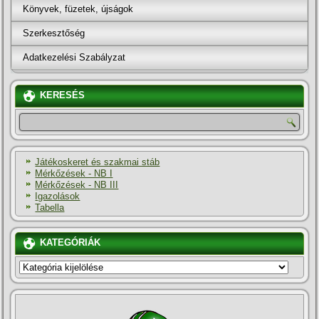
Könyvek, füzetek, újságok
Szerkesztőség
Adatkezelési Szabályzat
KERESÉS
Játékoskeret és szakmai stáb
Mérkőzések - NB I
Mérkőzések - NB III
Igazolások
Tabella
KATEGÓRIÁK
KATEGÓRIÁK