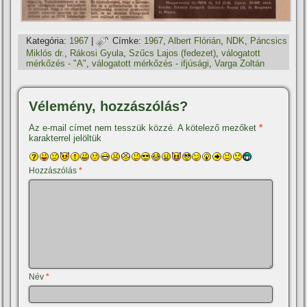
Kategória:
1967
|
Címke:
1967
,
Albert Flórián
,
NDK
,
Páncsics
Miklós dr.
,
Rákosi Gyula
,
Szűcs Lajos (fedezet)
,
válogatott
mérkőzés - "A"
,
válogatott mérkőzés - ifjúsági
,
Varga Zoltán
Vélemény, hozzászólás?
Az e-mail címet nem tesszük közzé.
A kötelező mezőket
*
karakterrel jelöltük
Hozzászólás
*
Név
*