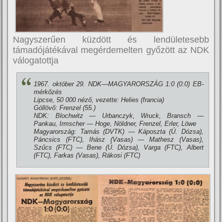
Nagyszerűen küzdött és lendületesebb
támadójátékával megérdemelten győzött az NDK
válogatottja
1967. október 29. NDK—MAGYARORSZÁG 1:0 (0:0) EB-
mérkőzés
Lipcse, 50 000 néző, vezette: Helies (francia)
Góllövő: Frenzel (55.)
NDK: Blochwitz — Urbanczyk, Wruck, Bransch —
Pankau, Irmscher — Hoge, Nöldner, Frenzel, Erler, Löwe
Magyarország: Tamás (DVTK) — Káposzta (Ú. Dózsa),
Páncsics (FTC), Ihász (Vasas) — Mathesz (Vasas),
Szűcs (FTC) — Bene (Ú. Dózsa), Varga (FTC), Albert
(FTC), Farkas (Vasas), Rákosi (FTC)