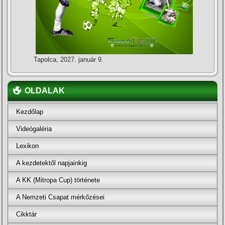
Tapolca, 2027. január 9.
OLDALAK
Kezdőlap
Videógaléria
Lexikon
A kezdetektől napjainkig
A KK (Mitropa Cup) története
A Nemzeti Csapat mérkőzései
Cikktár