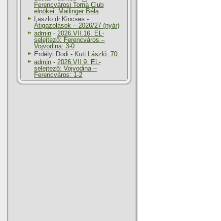
Ferencvárosi Torna Club
elnökei: Mailinger Béla
Laszlo dr.Kincses
-
Átigazolások – 2026/27 (nyár)
admin
-
2026.VII.16. EL-
selejtező: Ferencváros –
Vojvodina: 3-0
Erdélyi Dodi
-
Kuti László: 70
admin
-
2026.VII.9. EL-
selejtező: Vojvodina –
Ferencváros: 1-2