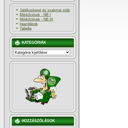
Játékoskeret és szakmai stáb
Mérkőzések - NB I
Mérkőzések - NB III
Igazolások
Tabella
KATEGÓRIÁK
KATEGÓRIÁK
HOZZÁSZÓLÁSOK