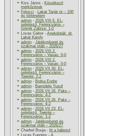
Kiss János
-
Következő
mérkőzések
Felucci
-
Lakat Tanár úr – 100
év történelem
admin
-
2026.VIII.5. EL-
selejtező: Ferencváros –
Górnik Zabrze: 1-0
Lovas Gábor
-
Anekdoták: dr.
Lakat Károly
admin
-
Játékoskeret és
szakmai stáb – 2026/27
admin
-
2026.VIII.2.
Ferencváros – Vasas: 0-0
admin
-
2026.VIII.2.
Ferencváros – Vasas: 0-0
admin
-
2026.VII.30. EL-
selejtező: Ferencváros –
Twente: 2-2
admin
-
Botka Endre
admin
-
Bamidele Yusuf
admin
-
2026.VII.26. Paks –
Ferencváros: 4-2
admin
-
2026.VII.26. Paks –
Ferencváros: 4-2
admin
-
2026.VII.23. EL-
selejtező: Twente –
Ferencváros: 1-2
admin
-
Játékoskeret és
szakmai stáb – 2026/27
Charbel Bouja
-
Itt a háboru!
Lucas Fuentes
-
A