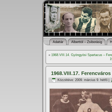
Adattár
Alberttól – Zsiborásig
H
«
1968.VIII.14. Gyöngyösi Spartacus – Fer
1
1968.VIII.17. Ferencváros
Közzétéve:
2009. március 9. hétfő
|