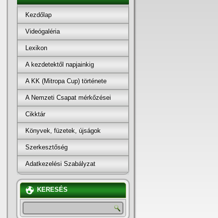
Kezdőlap
Videógaléria
Lexikon
A kezdetektől napjainkig
A KK (Mitropa Cup) története
A Nemzeti Csapat mérkőzései
Cikktár
Könyvek, füzetek, újságok
Szerkesztőség
Adatkezelési Szabályzat
KERESÉS