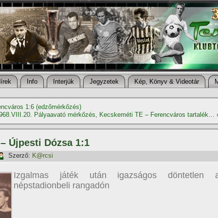
í­rek
Info
Interjúk
Jegyzetek
Kép, Könyv & Videotár
encváros 1:6 (edzőmérkőzés)
968.VIII.20. Pályaavató mérkőzés, Kecskeméti TE – Ferencváros tartalék…
 – Újpesti Dózsa 1:1
Szerző:
K@rcsi
Izgalmas játék után igazságos döntetlen 
népstadionbeli rangadón