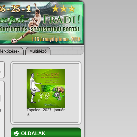
Mérkőzések
Múltidéző
»
a
Tapolca, 2027. január
9.
OLDALAK