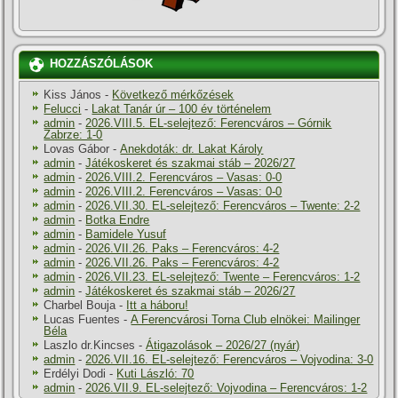
HOZZÁSZÓLÁSOK
Kiss János
-
Következő mérkőzések
Felucci
-
Lakat Tanár úr – 100 év történelem
admin
-
2026.VIII.5. EL-selejtező: Ferencváros – Górnik
Zabrze: 1-0
Lovas Gábor
-
Anekdoták: dr. Lakat Károly
admin
-
Játékoskeret és szakmai stáb – 2026/27
admin
-
2026.VIII.2. Ferencváros – Vasas: 0-0
admin
-
2026.VIII.2. Ferencváros – Vasas: 0-0
admin
-
2026.VII.30. EL-selejtező: Ferencváros – Twente: 2-2
admin
-
Botka Endre
admin
-
Bamidele Yusuf
admin
-
2026.VII.26. Paks – Ferencváros: 4-2
admin
-
2026.VII.26. Paks – Ferencváros: 4-2
admin
-
2026.VII.23. EL-selejtező: Twente – Ferencváros: 1-2
admin
-
Játékoskeret és szakmai stáb – 2026/27
Charbel Bouja
-
Itt a háboru!
Lucas Fuentes
-
A Ferencvárosi Torna Club elnökei: Mailinger
Béla
Laszlo dr.Kincses
-
Átigazolások – 2026/27 (nyár)
admin
-
2026.VII.16. EL-selejtező: Ferencváros – Vojvodina: 3-0
Erdélyi Dodi
-
Kuti László: 70
admin
-
2026.VII.9. EL-selejtező: Vojvodina – Ferencváros: 1-2