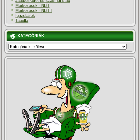
Játékoskeret és szakmai stáb
Mérkőzések - NB I
Mérkőzések - NB III
Igazolások
Tabella
KATEGÓRIÁK
KATEGÓRIÁK