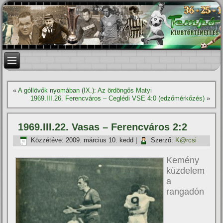
«
A góllövők nyomában (IX.): Az ördöngős Matyi
1969.III.26. Ferencváros – Ceglédi VSE 4:0 (edzőmérkőzés)
»
1969.III.22. Vasas – Ferencváros 2:2
Közzétéve:
2009. március 10. kedd
|
Szerző:
K@rcsi
Kemény
küzdelem
a
rangadón