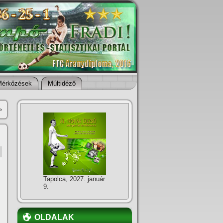
Mérkőzések
Múltidéző
»
Tapolca, 2027. január
9.
OLDALAK