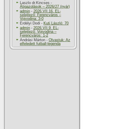
Laszlo dr.Kincses
-
Átigazolások – 2026/27 (nyár)
admin
-
2026.VII.16. EL-
selejtező: Ferencváros –
Vojvodina: 3-0
Erdélyi Dodi
-
Kuti László: 70
admin
-
2026.VII.9. EL-
selejtező: Vojvodina –
Ferencváros: 1-2
Andrási Márton
-
Olvastuk: Az
elfeledett futball-legenda