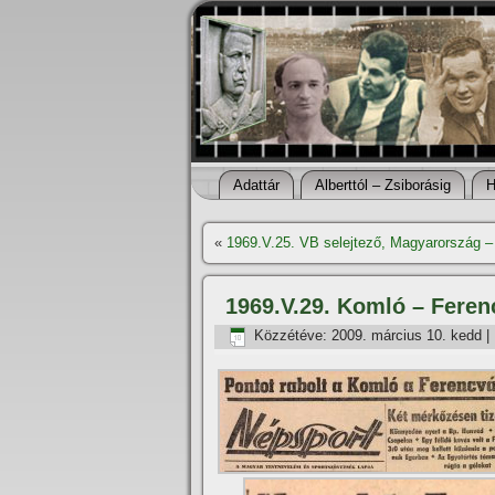
Adattár
Alberttól – Zsiborásig
H
«
1969.V.25. VB selejtező, Magyarország –
1969.V.29. Komló – Feren
Közzétéve:
2009. március 10. kedd
|