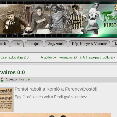
í­rek
Info
Interjúk
Jegyzetek
Kép, Könyv & Videotár
 Csehszlovákia 2:0
A góllövők nyomában (XI.): A Tisza-parti gólkirály
cváros 0:0
Szerző:
K@rcsi
Pontot rabolt a Komló a Ferencvárostól!
Egy félidő kevés volt a Fradi-győzelemhez