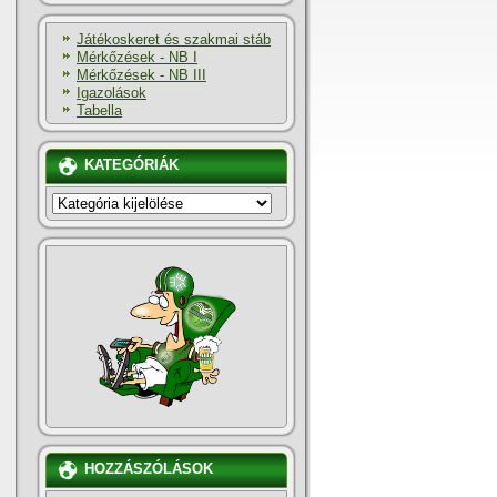
Játékoskeret és szakmai stáb
Mérkőzések - NB I
Mérkőzések - NB III
Igazolások
Tabella
KATEGÓRIÁK
KATEGÓRIÁK
HOZZÁSZÓLÁSOK