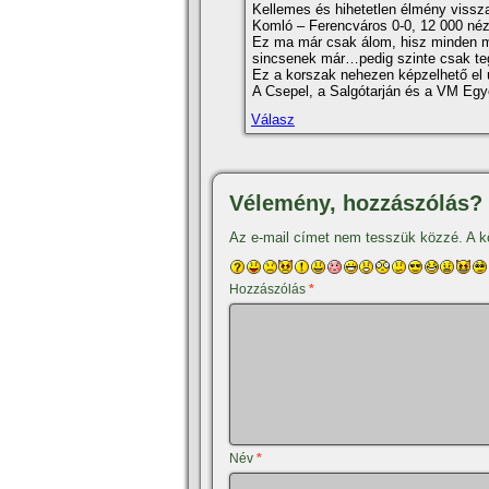
Kellemes és hihetetlen élmény vissz
Komló – Ferencváros 0-0, 12 000 né
Ez ma már csak álom, hisz minden me
sincsenek már…pedig szinte csak te
Ez a korszak nehezen képzelhető el ú
A Csepel, a Salgótarján és a VM Egy
Válasz
Vélemény, hozzászólás?
Az e-mail címet nem tesszük közzé.
A k
Hozzászólás
*
Név
*