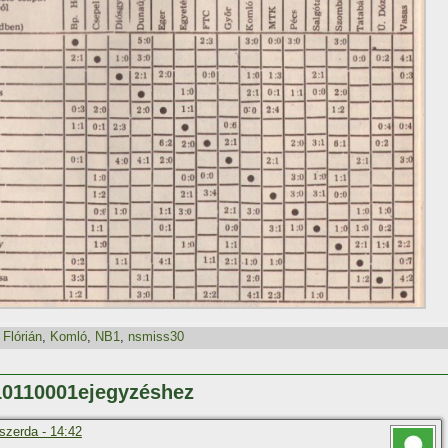
 Flórián
,
Komló
,
NB1
,
nsmiss30
110110001ejegyzéshez
szerda - 14:42