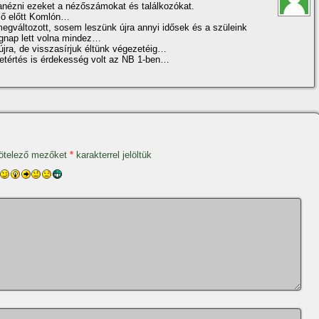
anézni ezeket a nézőszámokat és találkozókat.
ző előtt Komlón…
gváltozott, sosem leszünk újra annyi idősek és a szüleink
gnap lett volna mindez…
jra, de visszasí­rjuk éltünk végezetéig…
etértés is érdekesség volt az NB 1-ben…
ötelező mezőket
*
karakterrel jelöltük