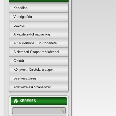
Kezdőlap
Videógaléria
Lexikon
A kezdetektől napjainkig
A KK (Mitropa Cup) története
A Nemzeti Csapat mérkőzései
Cikktár
Könyvek, füzetek, újságok
Szerkesztőség
Adatkezelési Szabályzat
KERESÉS