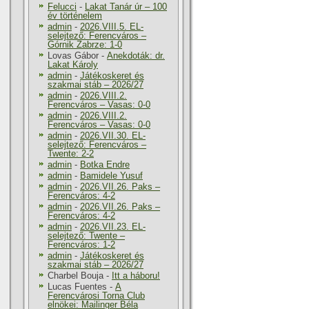
Felucci
-
Lakat Tanár úr – 100
év történelem
admin
-
2026.VIII.5. EL-
selejtező: Ferencváros –
Górnik Zabrze: 1-0
Lovas Gábor
-
Anekdoták: dr.
Lakat Károly
admin
-
Játékoskeret és
szakmai stáb – 2026/27
admin
-
2026.VIII.2.
Ferencváros – Vasas: 0-0
admin
-
2026.VIII.2.
Ferencváros – Vasas: 0-0
admin
-
2026.VII.30. EL-
selejtező: Ferencváros –
Twente: 2-2
admin
-
Botka Endre
admin
-
Bamidele Yusuf
admin
-
2026.VII.26. Paks –
Ferencváros: 4-2
admin
-
2026.VII.26. Paks –
Ferencváros: 4-2
admin
-
2026.VII.23. EL-
selejtező: Twente –
Ferencváros: 1-2
admin
-
Játékoskeret és
szakmai stáb – 2026/27
Charbel Bouja
-
Itt a háboru!
Lucas Fuentes
-
A
Ferencvárosi Torna Club
elnökei: Mailinger Béla