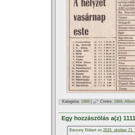
Kategória:
1969
|
Címke:
1969
,
Albert
Egy hozzászólás a(z) 11
Bársony Róbert on
2015. október 21. 