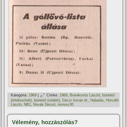
Kategória:
1969
|
Címke:
1969
,
Branikovits László
,
büntető
(értékesí­tett)
,
büntető (védett)
,
Géczi István dr.
,
Haladás
,
Horváth
László
,
NB1
,
Novák Dezső
,
nsmiss30
Vélemény, hozzászólás?