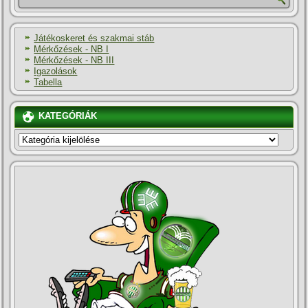
Játékoskeret és szakmai stáb
Mérkőzések - NB I
Mérkőzések - NB III
Igazolások
Tabella
KATEGÓRIÁK
KATEGÓRIÁK