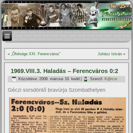
«
„Őfelsége XXI. Ferencváros”
Juhász István
»
1969.VIII.3. Haladás – Ferencváros 0:2
Közzétéve:
2009. március 10. kedd
|
Szerző:
K@rcsi
Géczi sorsdöntő bravúrja Szombathelyen