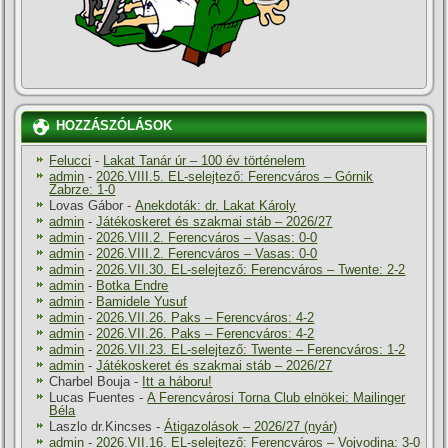
HOZZÁSZÓLÁSOK
Felucci
-
Lakat Tanár úr – 100 év történelem
admin
-
2026.VIII.5. EL-selejtező: Ferencváros – Górnik
Zabrze: 1-0
Lovas Gábor
-
Anekdoták: dr. Lakat Károly
admin
-
Játékoskeret és szakmai stáb – 2026/27
admin
-
2026.VIII.2. Ferencváros – Vasas: 0-0
admin
-
2026.VIII.2. Ferencváros – Vasas: 0-0
admin
-
2026.VII.30. EL-selejtező: Ferencváros – Twente: 2-2
admin
-
Botka Endre
admin
-
Bamidele Yusuf
admin
-
2026.VII.26. Paks – Ferencváros: 4-2
admin
-
2026.VII.26. Paks – Ferencváros: 4-2
admin
-
2026.VII.23. EL-selejtező: Twente – Ferencváros: 1-2
admin
-
Játékoskeret és szakmai stáb – 2026/27
Charbel Bouja
-
Itt a háboru!
Lucas Fuentes
-
A Ferencvárosi Torna Club elnökei: Mailinger
Béla
Laszlo dr.Kincses
-
Átigazolások – 2026/27 (nyár)
admin
-
2026.VII.16. EL-selejtező: Ferencváros – Vojvodina: 3-0