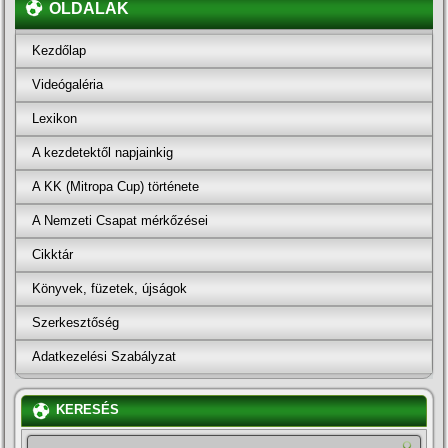
OLDALAK
Kezdőlap
Videógaléria
Lexikon
A kezdetektől napjainkig
A KK (Mitropa Cup) története
A Nemzeti Csapat mérkőzései
Cikktár
Könyvek, füzetek, újságok
Szerkesztőség
Adatkezelési Szabályzat
KERESÉS