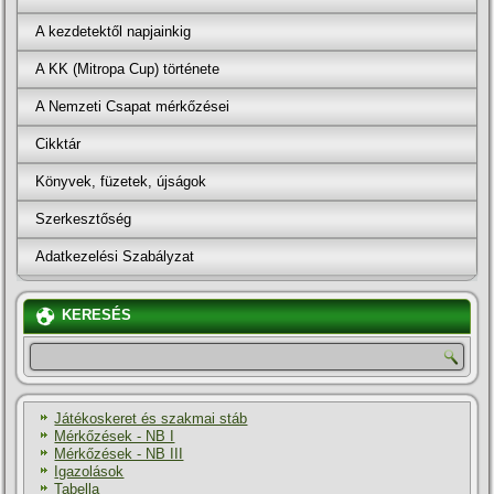
A kezdetektől napjainkig
A KK (Mitropa Cup) története
A Nemzeti Csapat mérkőzései
Cikktár
Könyvek, füzetek, újságok
Szerkesztőség
Adatkezelési Szabályzat
KERESÉS
Játékoskeret és szakmai stáb
Mérkőzések - NB I
Mérkőzések - NB III
Igazolások
Tabella