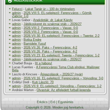
HOZZÁSZÓLÁSOK
Felucci
-
Lakat Tanár úr – 100 év történelem
admin
-
2026.VIII.5. EL-selejtező: Ferencváros – Górnik
Zabrze: 1-0
Lovas Gábor
-
Anekdoták: dr. Lakat Károly
admin
-
Játékoskeret és szakmai stáb – 2026/27
admin
-
2026.VIII.2. Ferencváros – Vasas: 0-0
admin
-
2026.VIII.2. Ferencváros – Vasas: 0-0
admin
-
2026.VII.30. EL-selejtező: Ferencváros – Twente: 2-2
admin
-
Botka Endre
admin
-
Bamidele Yusuf
admin
-
2026.VII.26. Paks – Ferencváros: 4-2
admin
-
2026.VII.26. Paks – Ferencváros: 4-2
admin
-
2026.VII.23. EL-selejtező: Twente – Ferencváros: 1-2
admin
-
Játékoskeret és szakmai stáb – 2026/27
Charbel Bouja
-
Itt a háboru!
Lucas Fuentes
-
A Ferencvárosi Torna Club elnökei: Mailinger
Béla
Laszlo dr.Kincses
-
Átigazolások – 2026/27 (nyár)
admin
-
2026.VII.16. EL-selejtező: Ferencváros – Vojvodina: 3-0
Erdélyi Dodi
-
Kuti László: 70
admin
-
2026.VII.9. EL-selejtező: Vojvodina – Ferencváros: 1-2
Andrási Márton
-
Olvastuk: Az elfeledett futball-legenda
Erkölcs
|
Erő
|
Egyetértés
Copyright © 2026. Minden jog fenntartva.