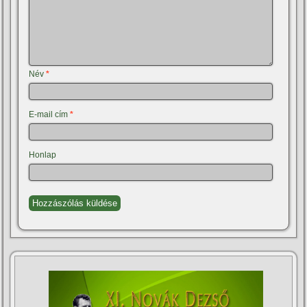
Név
*
E-mail cím
*
Honlap