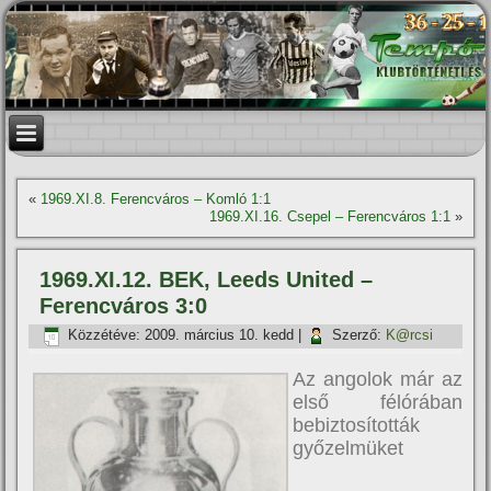
«
1969.XI.8. Ferencváros – Komló 1:1
1969.XI.16. Csepel – Ferencváros 1:1
»
1969.XI.12. BEK, Leeds United –
Ferencváros 3:0
Közzétéve:
2009. március 10. kedd
|
Szerző:
K@rcsi
Az angolok már az
első félórában
bebiztosították
győzelmüket