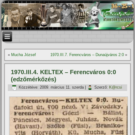
«
Mucha József
1970.III.7. Ferencváros – Dunaújváros 2:0
»
1970.III.4. KELTEX – Ferencváros 0:0
(edzőmérkőzés)
Közzétéve:
2009. március 11. szerda
|
Szerző:
K@rcsi