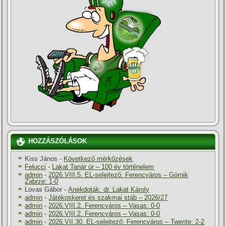
HOZZÁSZÓLÁSOK
Kiss János
-
Következő mérkőzések
Felucci
-
Lakat Tanár úr – 100 év történelem
admin
-
2026.VIII.5. EL-selejtező: Ferencváros – Górnik
Zabrze: 1-0
Lovas Gábor
-
Anekdoták: dr. Lakat Károly
admin
-
Játékoskeret és szakmai stáb – 2026/27
admin
-
2026.VIII.2. Ferencváros – Vasas: 0-0
admin
-
2026.VIII.2. Ferencváros – Vasas: 0-0
admin
-
2026.VII.30. EL-selejtező: Ferencváros – Twente: 2-2