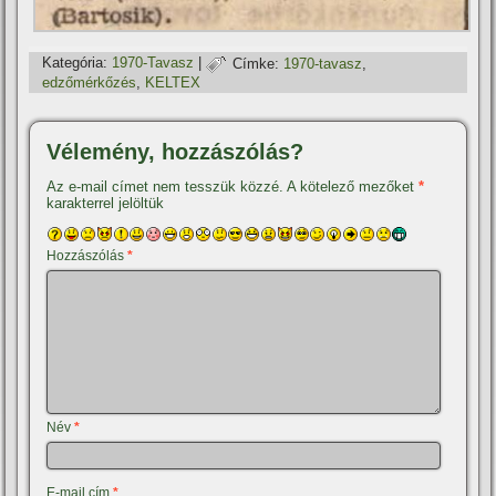
Kategória:
1970-Tavasz
|
Címke:
1970-tavasz
,
edzőmérkőzés
,
KELTEX
Vélemény, hozzászólás?
Az e-mail címet nem tesszük közzé.
A kötelező mezőket
*
karakterrel jelöltük
Hozzászólás
*
Név
*
E-mail cím
*