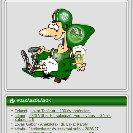
HOZZÁSZÓLÁSOK
Felucci
-
Lakat Tanár úr – 100 év történelem
admin
-
2026.VIII.5. EL-selejtező: Ferencváros – Górnik
Zabrze: 1-0
Lovas Gábor
-
Anekdoták: dr. Lakat Károly
admin
-
Játékoskeret és szakmai stáb – 2026/27