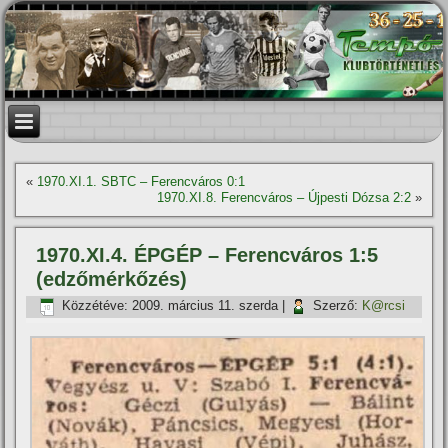
«
1970.XI.1. SBTC – Ferencváros 0:1
1970.XI.8. Ferencváros – Újpesti Dózsa 2:2
»
1970.XI.4. ÉPGÉP – Ferencváros 1:5
(edzőmérkőzés)
Közzétéve:
2009. március 11. szerda
|
Szerző:
K@rcsi