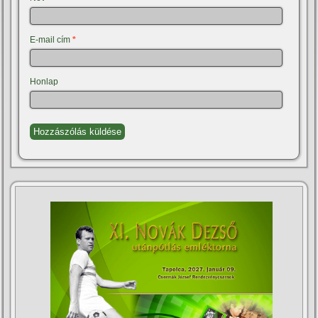
E-mail cím
*
Honlap