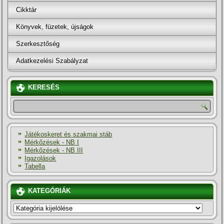
Cikktár
Könyvek, füzetek, újságok
Szerkesztőség
Adatkezelési Szabályzat
KERESÉS
Játékoskeret és szakmai stáb
Mérkőzések - NB I
Mérkőzések - NB III
Igazolások
Tabella
KATEGÓRIÁK
KATEGÓRIÁK