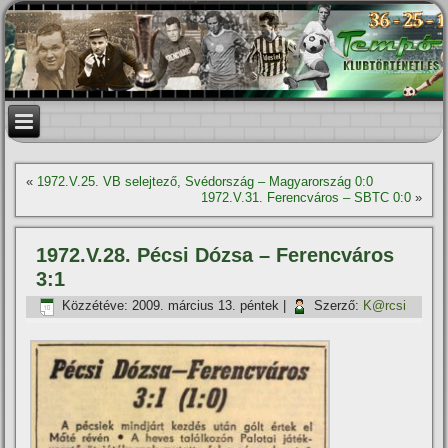
«
1972.V.25. VB selejtező, Svédország – Magyarország 0:0
1972.V.31. Ferencváros – SBTC 0:0
»
1972.V.28. Pécsi Dózsa – Ferencváros
3:1
Közzétéve:
2009. március 13. péntek
|
Szerző:
K@rcsi