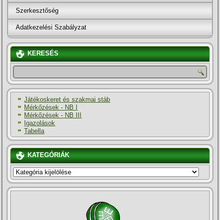
Szerkesztőség
Adatkezelési Szabályzat
KERESÉS
Játékoskeret és szakmai stáb
Mérkőzések - NB I
Mérkőzések - NB III
Igazolások
Tabella
KATEGÓRIÁK
KATEGÓRIÁK