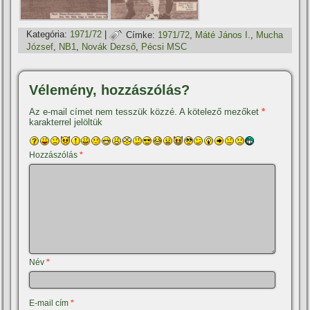
Kategória:
1971/72
|
Címke:
1971/72
,
Máté János I.
,
Mucha
József
,
NB1
,
Novák Dezső
,
Pécsi MSC
Vélemény, hozzászólás?
Az e-mail címet nem tesszük közzé.
A kötelező mezőket
*
karakterrel jelöltük
Hozzászólás
*
Név
*
E-mail cím
*