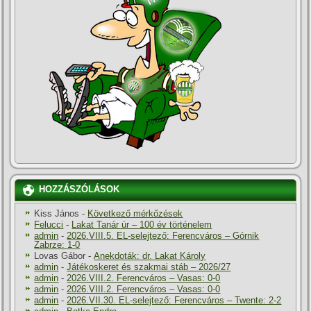
HOZZÁSZÓLÁSOK
Kiss János
-
Következő mérkőzések
Felucci
-
Lakat Tanár úr – 100 év történelem
admin
-
2026.VIII.5. EL-selejtező: Ferencváros – Górnik
Zabrze: 1-0
Lovas Gábor
-
Anekdoták: dr. Lakat Károly
admin
-
Játékoskeret és szakmai stáb – 2026/27
admin
-
2026.VIII.2. Ferencváros – Vasas: 0-0
admin
-
2026.VIII.2. Ferencváros – Vasas: 0-0
admin
-
2026.VII.30. EL-selejtező: Ferencváros – Twente: 2-2