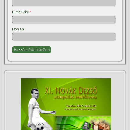
E-mail cím
*
Honlap