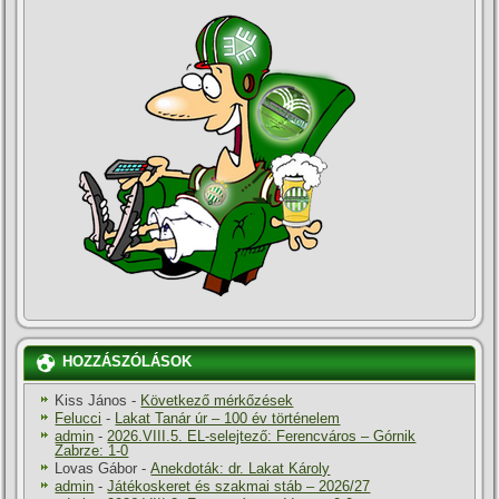
HOZZÁSZÓLÁSOK
Kiss János
-
Következő mérkőzések
Felucci
-
Lakat Tanár úr – 100 év történelem
admin
-
2026.VIII.5. EL-selejtező: Ferencváros – Górnik
Zabrze: 1-0
Lovas Gábor
-
Anekdoták: dr. Lakat Károly
admin
-
Játékoskeret és szakmai stáb – 2026/27