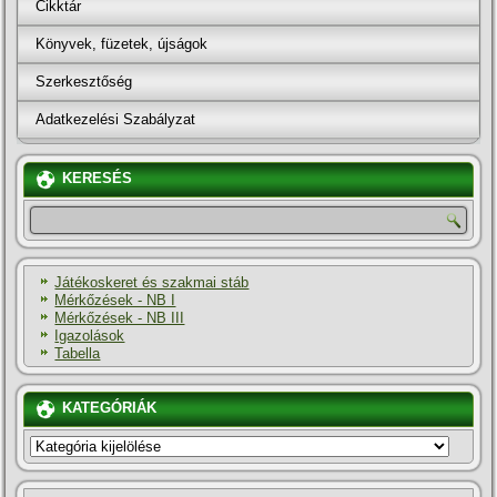
Cikktár
Könyvek, füzetek, újságok
Szerkesztőség
Adatkezelési Szabályzat
KERESÉS
Játékoskeret és szakmai stáb
Mérkőzések - NB I
Mérkőzések - NB III
Igazolások
Tabella
KATEGÓRIÁK
KATEGÓRIÁK