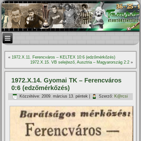
«
1972.X.11. Ferencváros – KELTEX 10:6 (edzőmérkőzés)
1972.X.15. VB selejtező, Ausztria – Magyarország 2:2
»
1972.X.14. Gyomai TK – Ferencváros
0:6 (edzőmérkőzés)
Közzétéve:
2009. március 13. péntek
|
Szerző:
K@rcsi