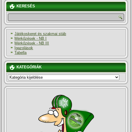
KERESÉS
Játékoskeret és szakmai stáb
Mérkőzések - NB I
Mérkőzések - NB III
Igazolások
Tabella
KATEGÓRIÁK
KATEGÓRIÁK