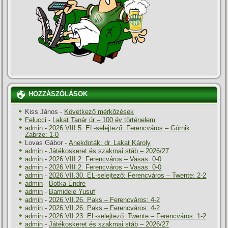
HOZZÁSZÓLÁSOK
Kiss János
-
Következő mérkőzések
Felucci
-
Lakat Tanár úr – 100 év történelem
admin
-
2026.VIII.5. EL-selejtező: Ferencváros – Górnik
Zabrze: 1-0
Lovas Gábor
-
Anekdoták: dr. Lakat Károly
admin
-
Játékoskeret és szakmai stáb – 2026/27
admin
-
2026.VIII.2. Ferencváros – Vasas: 0-0
admin
-
2026.VIII.2. Ferencváros – Vasas: 0-0
admin
-
2026.VII.30. EL-selejtező: Ferencváros – Twente: 2-2
admin
-
Botka Endre
admin
-
Bamidele Yusuf
admin
-
2026.VII.26. Paks – Ferencváros: 4-2
admin
-
2026.VII.26. Paks – Ferencváros: 4-2
admin
-
2026.VII.23. EL-selejtező: Twente – Ferencváros: 1-2
admin
-
Játékoskeret és szakmai stáb – 2026/27