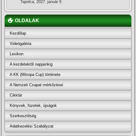
Tapolca, 2027. január 9.
OLDALAK
Kezdőlap
Videógaléria
Lexikon
A kezdetektől napjainkig
A KK (Mitropa Cup) története
A Nemzeti Csapat mérkőzései
Cikktár
Könyvek, füzetek, újságok
Szerkesztőség
Adatkezelési Szabályzat