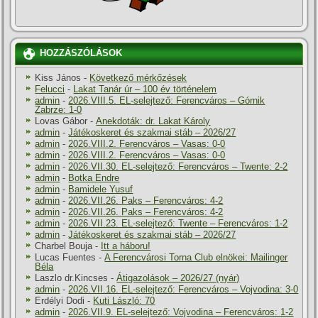
HOZZÁSZÓLÁSOK
Kiss János
-
Következő mérkőzések
Felucci
-
Lakat Tanár úr – 100 év történelem
admin
-
2026.VIII.5. EL-selejtező: Ferencváros – Górnik
Zabrze: 1-0
Lovas Gábor
-
Anekdoták: dr. Lakat Károly
admin
-
Játékoskeret és szakmai stáb – 2026/27
admin
-
2026.VIII.2. Ferencváros – Vasas: 0-0
admin
-
2026.VIII.2. Ferencváros – Vasas: 0-0
admin
-
2026.VII.30. EL-selejtező: Ferencváros – Twente: 2-2
admin
-
Botka Endre
admin
-
Bamidele Yusuf
admin
-
2026.VII.26. Paks – Ferencváros: 4-2
admin
-
2026.VII.26. Paks – Ferencváros: 4-2
admin
-
2026.VII.23. EL-selejtező: Twente – Ferencváros: 1-2
admin
-
Játékoskeret és szakmai stáb – 2026/27
Charbel Bouja
-
Itt a háboru!
Lucas Fuentes
-
A Ferencvárosi Torna Club elnökei: Mailinger
Béla
Laszlo dr.Kincses
-
Átigazolások – 2026/27 (nyár)
admin
-
2026.VII.16. EL-selejtező: Ferencváros – Vojvodina: 3-0
Erdélyi Dodi
-
Kuti László: 70
admin
-
2026.VII.9. EL-selejtező: Vojvodina – Ferencváros: 1-2