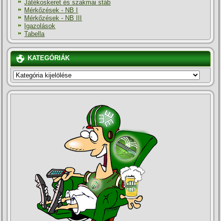
Játékoskeret és szakmai stáb
Mérkőzések - NB I
Mérkőzések - NB III
Igazolások
Tabella
KATEGÓRIÁK
KATEGÓRIÁK