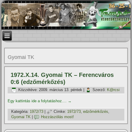
Gyomai TK
1972.X.14. Gyomai TK – Ferencváros
0:6 (edzőmérkőzés)
Közzétéve:
2009. március 13. péntek
|
Szerző:
K@rcsi
Egy kattintás ide a folytatáshoz....
→
Kategória:
1972/73
|
Címke:
1972/73
,
edzőmérkőzés
,
Gyomai TK
|
Hozzászólás most!