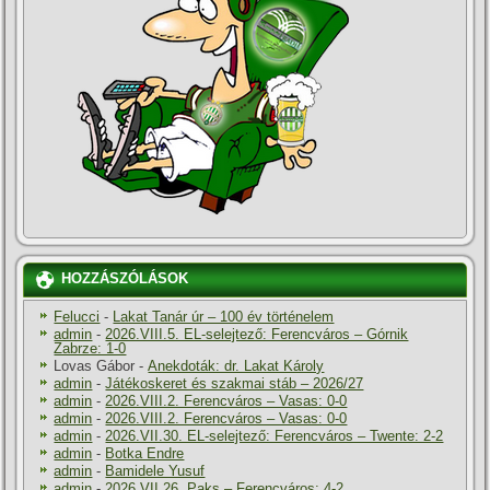
HOZZÁSZÓLÁSOK
Felucci
-
Lakat Tanár úr – 100 év történelem
admin
-
2026.VIII.5. EL-selejtező: Ferencváros – Górnik
Zabrze: 1-0
Lovas Gábor
-
Anekdoták: dr. Lakat Károly
admin
-
Játékoskeret és szakmai stáb – 2026/27
admin
-
2026.VIII.2. Ferencváros – Vasas: 0-0
admin
-
2026.VIII.2. Ferencváros – Vasas: 0-0
admin
-
2026.VII.30. EL-selejtező: Ferencváros – Twente: 2-2
admin
-
Botka Endre
admin
-
Bamidele Yusuf
admin
-
2026.VII.26. Paks – Ferencváros: 4-2